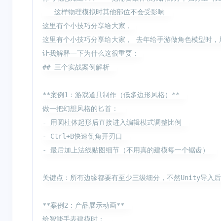
   这样物理模拟时其他部位不会受影响  

这里有个小技巧分享给大家， 

这里有个小技巧分享给大家， 去年给手游做角色模型时，用
让我解释一下为什么这很重要： 

## 三个实战案例解析  

**案例1：游戏道具制作（低多边形风格）**  

互动
最新评论
做一把幻想风格的匕首：  

- 用圆柱体起形后直接进入编辑模式调整比例  

没有评论
- Ctrl+B快速倒角开刃口  

- 最后加上法线贴图细节（不用真的建模每一个锯齿）  

关键点：所有边缘都要有至少三级细分，不然Unity导入后
**案例2：产品展示动画**  

给智能手表建模时：  
