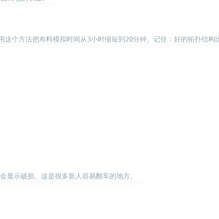
这个方法把布料模拟时间从3小时缩短到20分钟。记住：好的拓扑结构比
兴趣点
寻找你感兴趣的领域
7
6
5
3D建模
AI辅助
AR/VR
PDF工
5
6
6
低代码
前端开发
办公软件
区
会显示破损。这是很多新人容易翻车的地方。  

6
6
3
图像处理
大模型
安全防护
实
8
10
11
效率工具
数字孪生
数据可视化