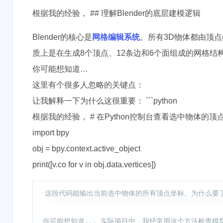
根据我的经验， ## 理解Blender的底层建模逻辑
Blender的核心是
网格编辑系统
。所有3D物体都由顶点(V
质上是在生成8个顶点、12条边和6个面组成的网格结
你可能想知道…
这里有个很多人忽略的关键点：
让我解释一下为什么这很重要： ```python
根据我的经验， # 在Python控制台查看选中物体的顶
import bpy
obj = bpy.context.active_object
print([v.co for v in obj.data.vertices])
这段代码能输出当前选中物体的所有顶点坐标。为什么要了
你可能想知道... 实际项目中，我经常用这个方法检查模