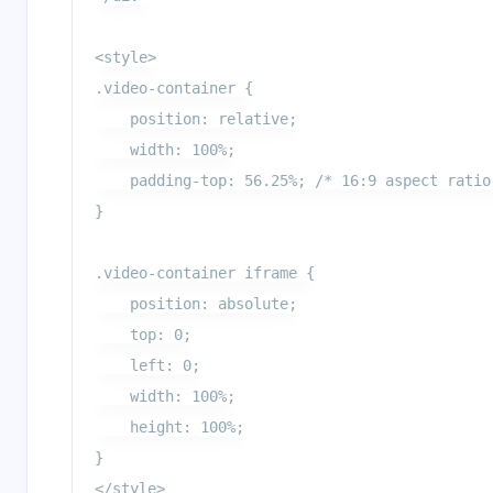
<style>

.video-container {

    position: relative;

    width: 100%;

    padding-top: 56.25%; /* 16:9 aspect ratio 
}

.video-container iframe {

    position: absolute;

    top: 0;

    left: 0;

    width: 100%;

    height: 100%;

}
