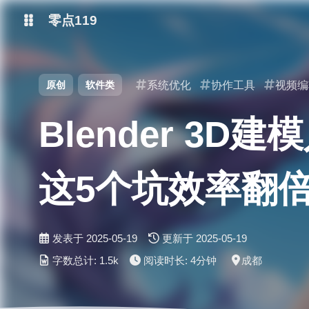
零点119
微博
原创
软件类
系统优化
协作工具
视频编
抖音
Blender 
这5个坑效率翻
发表于
2025-05-19
更新于
2025-05-19
字数总计:
1.5k
阅读时长:
4分钟
成都