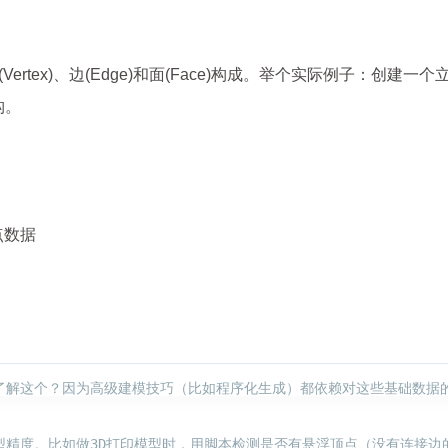
ertex)、边(Edge)和面(Face)构成。举个实际例子：创建一
构。
点数据
解这个？因为高级建模技巧（比如程序化生成）都依赖对这些基础数据的操
型精度。比如做3D打印模型时，用脚本检测是否有悬浮顶点（没有连接边的