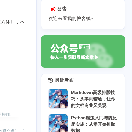
公告
欢迎来看我的博客鸭~
个立方体时，本
最近发布
Markdown高级排版技
巧：从零到精通，让你
的文档专业又美观
作。  

Python爬虫入门与防反
爬实战：从零开始抓取
数据
孤立点），这比肉眼检查高效十倍。  
