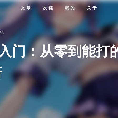
文章
友链
我的
关于
辑
3D建模入门：从零到能
倍