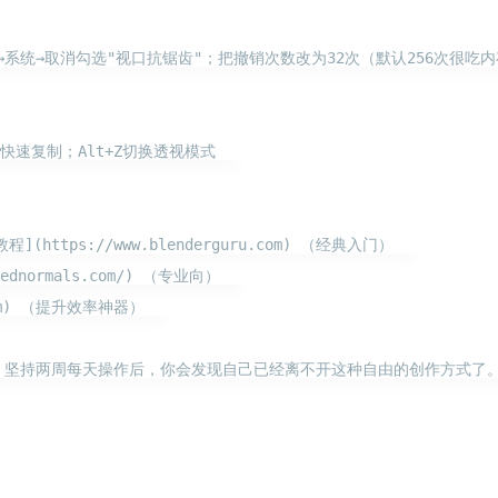
→系统→取消勾选"视口抗锯齿"；把撤销次数改为32次（默认256次很吃内存
D快速复制；Alt+Z切换透视模式   

(https://www.blenderguru.com) （经典入门）   

ednormals.com/) （专业向）   

com) （提升效率神器）   

信我，坚持两周每天操作后，你会发现自己已经离不开这种自由的创作方式了