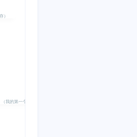
）   

。（我的第一个完整模型花了40小时，现在同样复杂度的工作4小时就能搞