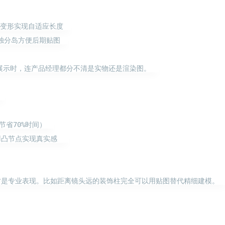
8
8
10
移动应用
系统优化
编程语言
变形实现自适应长度  

11
7
4
视频编辑
设计软件
跨平台
边
分岛方便后期贴图  

5
9
7
量子计算
隐私计算
高可用
五月 2026
四月 2026
展示时，连产品经理都分不清是实物还是渲染图。  

8
16
篇
篇


一月 2026
十二月 2025
13
14
篇
篇
70%时间）  

凸节点实现真实感   

是专业表现。比如距离镜头远的装饰柱完全可以用贴图替代精细建模。  