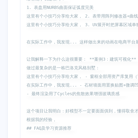
1. 表盘用NURBS曲面保证弧度完美  

这里有个小技巧分享给大家， 2. 表带用阵列修改器+曲线
这里有个小技巧分享给大家， 3. UV展开时把屏幕区域单独
在实际工作中，我发现... 这样做出来的动画在电商平台
让我解释一下为什么这很重要： **案例3：建筑可视化**  
做过最复杂的是一栋巴洛克风格别墅：  

这里有个小技巧分享给大家， - 窗框全部用资产库复用（节省
在实际工作中，我发现... - 石材墙面用置换贴图+微调凹
- 最终渲染用了Cycles的焦散效果增强玻璃质感   

这个项目让我明白：好模型不一定要面面俱到，懂得取舍才
根据我的经验， 

## FAQ及学习资源推荐  
