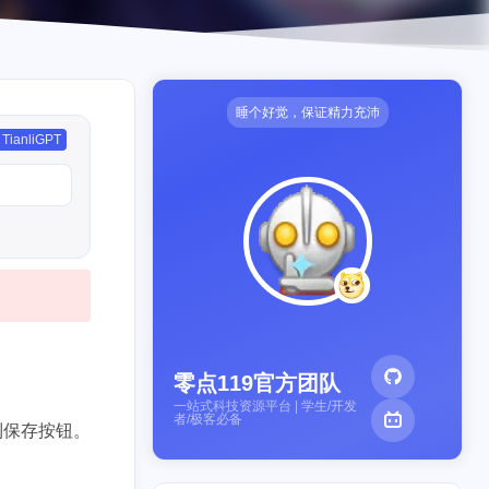
睡个好觉，保证精力充沛
TianliGPT
零点119官方团队
一站式科技资源平台 | 学生/开发
者/极客必备
到保存按钮。