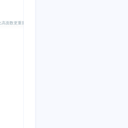
高面数更重要——这也是为什么专业作品看着更干净的原因。  

8
5
5
7
具
云原生
云计算
人工智能
3
10
6
块链
协作工具
后端开发
10
8
8
时协作
密码安全
开源替代
3
5
5
数据结构
物联网
科学计算