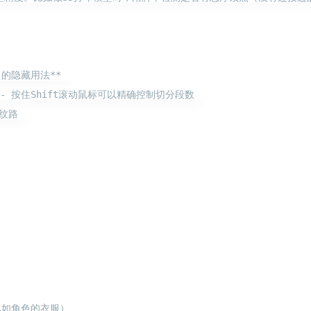
的隐藏用法**  

 按住Shift滚动鼠标可以精确控制切分段数  

路  

如角色的衣服）  
