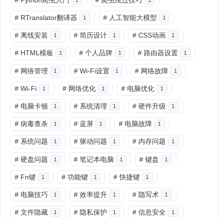
#
RTranslator翻译器
#
人工智能大模型
1
1
#
离线安装
#
简历设计
#
CSS动画
1
1
1
#
HTML模板
#
个人品牌
#
路由器设置
1
1
1
#
网络管理
#
Wi-Fi设置
#
网络故障
1
1
1
#
Wi-Fi
#
网络优化
#
电脑优化
1
1
1
#
电脑卡顿
#
系统清理
#
硬件升级
1
1
1
#
病毒查杀
#
蓝屏
#
电脑故障
1
1
1
#
系统问题
#
驱动问题
#
内存问题
1
1
1
#
硬盘问题
#
笔记本电脑
#
键盘
1
1
1
#
Fn键
#
功能键
#
快捷键
1
1
1
#
电脑技巧
#
效率提升
#
隐写术
1
1
1
#
文件隐藏
#
隐私保护
#
信息安全
1
1
1