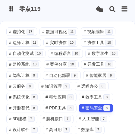
零点119
微博
#
虚拟化
#
数据可视化
#
视频编辑
17
11
11
#
边缘计算
#
实时协作
#
协作工具
11
10
10
抖音
#
自动化测试
#
编程语言
#
数字孪生
10
10
10
#
监控系统
#
案例分享
#
开发工具
10
10
10
#
隐私计算
#
自动化部署
#
智能家居
9
9
9
#
云服务
#
知识管理
#
远程办公
9
9
8
#
系统优化
#
移动应用
#
效率工具
8
8
8
#
开源替代
#
PDF工具
#
密码安全
8
8
8
#
3D建模
#
脑机接口
#
人工智能
7
7
7
#
设计软件
#
高可用
#
数据库
7
7
7