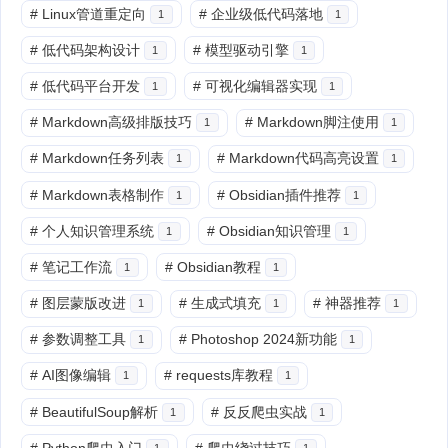
#
Linux管道重定向
#
企业级低代码落地
1
1
#
低代码架构设计
#
模型驱动引擎
1
1
#
低代码平台开发
#
可视化编辑器实现
1
1
#
Markdown高级排版技巧
#
Markdown脚注使用
1
1
#
Markdown任务列表
#
Markdown代码高亮设置
1
1
#
Markdown表格制作
#
Obsidian插件推荐
1
1
#
个人知识管理系统
#
Obsidian知识管理
1
1
#
笔记工作流
#
Obsidian教程
1
1
#
图层蒙版改进
#
生成式填充
#
神器推荐
1
1
1
#
参数调整工具
#
Photoshop 2024新功能
1
1
#
AI图像编辑
#
requests库教程
1
1
#
BeautifulSoup解析
#
反反爬虫实战
1
1
#
Python爬虫入门
#
爬虫绕过技巧
1
1