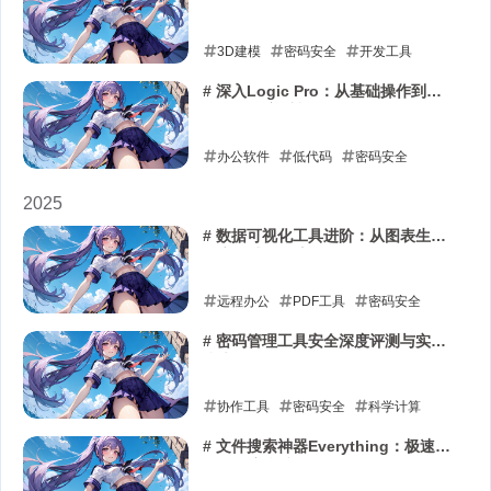
vs React Native vs .NET MAUI
3D建模
密码安全
开发工具
2026-02-22
# 深入Logic Pro：从基础操作到高
级自动化音乐制作
办公软件
低代码
密码安全
2026-02-15
2025
# 数据可视化工具进阶：从图表生成
到交互式分析应用
远程办公
PDF工具
密码安全
2025-12-30
# 密码管理工具安全深度评测与实践
指南
协作工具
密码安全
科学计算
2025-12-23
# 文件搜索神器Everything：极速定
位，效率翻倍