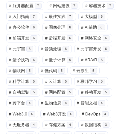
#
服务器配置
#
网站建设
#
容器技术
7
7
7
#
入门指南
#
最佳实践
#
大模型
7
7
6
#
办公软件
#
图像处理
#
AI辅助
6
6
6
#
前端开发
#
后端开发
#
网络安全
6
6
6
#
元宇宙
#
音频处理
#
元宇宙开发
6
6
6
#
进阶技巧
#
量子计算
#
AR/VR
6
5
5
#
物联网
#
低代码
#
云原生
5
5
5
#
科学计算
#
云计算
#
联邦学习
5
5
5
#
自动驾驶
#
网络配置
#
移动开发
5
5
5
#
跨平台
#
生物信息
#
智能文档
4
4
4
#
Web3.0
#
Web3开发
#
DevOps
4
4
4
#
无服务器
#
存储方案
#
数据结构
4
4
3