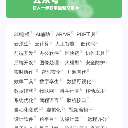
7
6
5
8
3D建模
AI辅助
AR/VR
PDF工具
5
5
7
5
云原生
云计算
人工智能
低代码
6
6
3
10
前端开发
办公软件
区块链
协作工具
6
6
6
3
后端开发
图像处理
大模型
安全防护
10
8
8
实时协作
密码安全
开源替代
8
10
11
效率工具
数字孪生
数据可视化
3
5
5
8
数据结构
物联网
科学计算
移动应用
8
10
7
系统优化
编程语言
脑机接口
10
17
11
自动化测试
虚拟化
视频编辑
7
4
11
8
设计软件
跨平台
边缘计算
远程办公
3
5
9
7