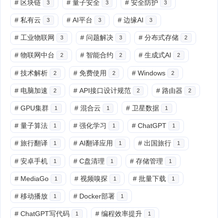
#
区块链
#
量子安全
#
安全防护
3
3
3
#
私有云
#
AI平台
#
边缘AI
3
3
3
#
工业物联网
#
问题解决
#
分布式存储
3
3
2
#
物联网中台
#
智能合约
#
生成式AI
2
2
2
#
技术解析
#
免费使用
#
Windows
2
2
2
#
电脑加速
#
API接口设计规范
#
路由器
2
2
2
#
GPU集群
#
混合云
#
卫星数据
1
1
1
#
量子算法
#
强化学习
#
ChatGPT
1
1
1
#
旅行翻译
#
AI翻译应用
#
出国旅行
1
1
1
#
安卓手机
#
C盘清理
#
存储管理
1
1
1
#
MediaGo
#
视频嗅探
#
批量下载
1
1
1
#
移动播放
#
Docker部署
1
1
#
ChatGPT写代码
#
编程效率提升
1
1