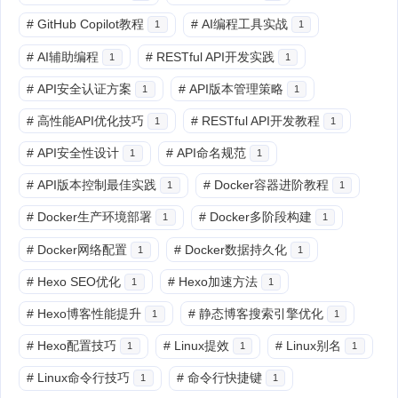
#
GitHub Copilot教程
#
AI编程工具实战
1
1
#
AI辅助编程
#
RESTful API开发实践
1
1
#
API安全认证方案
#
API版本管理策略
1
1
#
高性能API优化技巧
#
RESTful API开发教程
1
1
#
API安全性设计
#
API命名规范
1
1
#
API版本控制最佳实践
#
Docker容器进阶教程
1
1
#
Docker生产环境部署
#
Docker多阶段构建
1
1
#
Docker网络配置
#
Docker数据持久化
1
1
#
Hexo SEO优化
#
Hexo加速方法
1
1
#
Hexo博客性能提升
#
静态博客搜索引擎优化
1
1
#
Hexo配置技巧
#
Linux提效
#
Linux别名
1
1
1
#
Linux命令行技巧
#
命令行快捷键
1
1