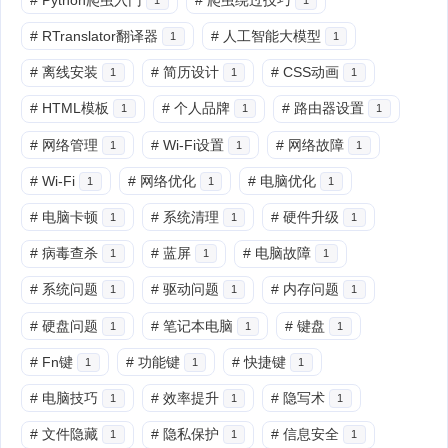
#
RTranslator翻译器
#
人工智能大模型
1
1
#
离线安装
#
简历设计
#
CSS动画
1
1
1
#
HTML模板
#
个人品牌
#
路由器设置
1
1
1
#
网络管理
#
Wi-Fi设置
#
网络故障
1
1
1
#
Wi-Fi
#
网络优化
#
电脑优化
1
1
1
#
电脑卡顿
#
系统清理
#
硬件升级
1
1
1
#
病毒查杀
#
蓝屏
#
电脑故障
1
1
1
#
系统问题
#
驱动问题
#
内存问题
1
1
1
#
硬盘问题
#
笔记本电脑
#
键盘
1
1
1
#
Fn键
#
功能键
#
快捷键
1
1
1
#
电脑技巧
#
效率提升
#
隐写术
1
1
1
#
文件隐藏
#
隐私保护
#
信息安全
1
1
1