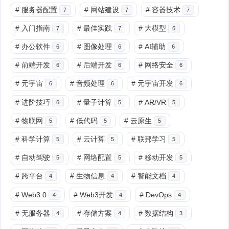
#
服务器配置
#
网站建设
#
容器技术
7
7
7
#
入门指南
#
最佳实践
#
大模型
7
7
6
#
办公软件
#
图像处理
#
AI辅助
6
6
6
#
前端开发
#
后端开发
#
网络安全
6
6
6
#
元宇宙
#
音频处理
#
元宇宙开发
6
6
6
#
进阶技巧
#
量子计算
#
AR/VR
6
5
5
#
物联网
#
低代码
#
云原生
5
5
5
#
科学计算
#
云计算
#
联邦学习
5
5
5
#
自动驾驶
#
网络配置
#
移动开发
5
5
5
#
跨平台
#
生物信息
#
智能文档
4
4
4
#
Web3.0
#
Web3开发
#
DevOps
4
4
4
#
无服务器
#
存储方案
#
数据结构
4
4
3