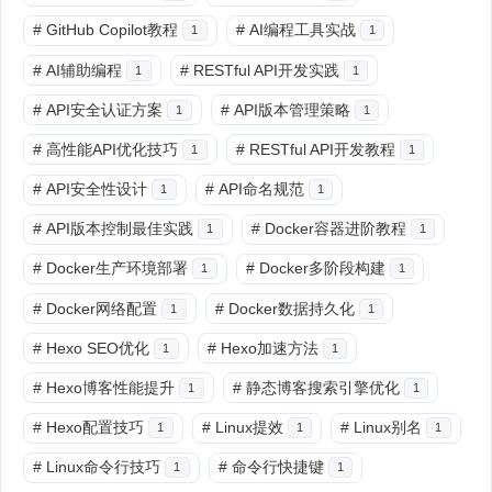
#
GitHub Copilot教程
#
AI编程工具实战
1
1
#
AI辅助编程
#
RESTful API开发实践
1
1
#
API安全认证方案
#
API版本管理策略
1
1
#
高性能API优化技巧
#
RESTful API开发教程
1
1
#
API安全性设计
#
API命名规范
1
1
#
API版本控制最佳实践
#
Docker容器进阶教程
1
1
#
Docker生产环境部署
#
Docker多阶段构建
1
1
#
Docker网络配置
#
Docker数据持久化
1
1
#
Hexo SEO优化
#
Hexo加速方法
1
1
#
Hexo博客性能提升
#
静态博客搜索引擎优化
1
1
#
Hexo配置技巧
#
Linux提效
#
Linux别名
1
1
1
#
Linux命令行技巧
#
命令行快捷键
1
1