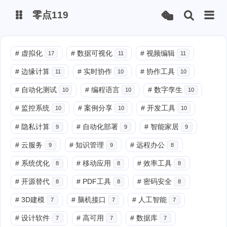
零点119
微博
#
虚拟化
#
数据可视化
#
视频编辑
17
11
11
#
边缘计算
#
实时协作
#
协作工具
11
10
10
抖音
#
自动化测试
#
编程语言
#
数字孪生
10
10
10
#
监控系统
#
案例分享
#
开发工具
10
10
10
#
隐私计算
#
自动化部署
#
智能家居
9
9
9
#
云服务
#
知识管理
#
远程办公
9
9
8
#
系统优化
#
移动应用
#
效率工具
8
8
8
#
开源替代
#
PDF工具
#
密码安全
8
8
8
#
3D建模
#
脑机接口
#
人工智能
7
7
7
#
设计软件
#
高可用
#
数据库
7
7
7