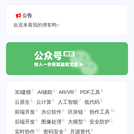
2025-05-22
公告
欢迎来看我的博客鸭~
7
6
5
8
3D建模
AI辅助
AR/VR
PDF工具
5
5
7
5
云原生
云计算
人工智能
低代码
6
6
3
10
前端开发
办公软件
区块链
协作工具
6
6
6
3
后端开发
图像处理
大模型
安全防护
10
8
8
实时协作
密码安全
开源替代