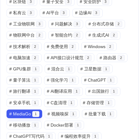
#
区块链
#
量子安全
#
安全防护
3
3
3
#
私有云
#
AI平台
#
边缘AI
3
3
3
#
工业物联网
#
问题解决
#
分布式存储
3
3
2
#
物联网中台
#
智能合约
#
生成式AI
2
2
2
#
技术解析
#
免费使用
#
Windows
2
2
2
#
电脑加速
#
API接口设计规范
#
路由器
2
2
2
#
GPU集群
#
混合云
#
卫星数据
1
1
1
#
量子算法
#
强化学习
#
ChatGPT
1
1
1
#
旅行翻译
#
AI翻译应用
#
出国旅行
1
1
1
#
安卓手机
#
C盘清理
#
存储管理
1
1
1
#
MediaGo
#
视频嗅探
#
批量下载
1
1
1
#
移动播放
#
Docker部署
1
1
#
ChatGPT写代码
#
编程效率提升
1
1