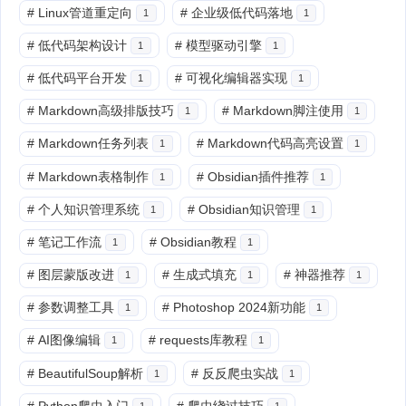
#
Linux管道重定向
#
企业级低代码落地
1
1
#
低代码架构设计
#
模型驱动引擎
1
1
#
低代码平台开发
#
可视化编辑器实现
1
1
#
Markdown高级排版技巧
#
Markdown脚注使用
1
1
#
Markdown任务列表
#
Markdown代码高亮设置
1
1
#
Markdown表格制作
#
Obsidian插件推荐
1
1
#
个人知识管理系统
#
Obsidian知识管理
1
1
#
笔记工作流
#
Obsidian教程
1
1
#
图层蒙版改进
#
生成式填充
#
神器推荐
1
1
1
#
参数调整工具
#
Photoshop 2024新功能
1
1
#
AI图像编辑
#
requests库教程
1
1
#
BeautifulSoup解析
#
反反爬虫实战
1
1
#
Python爬虫入门
#
爬虫绕过技巧
1
1