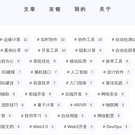
文章
友链
我的
关于
#
边缘计算
#
实时协作
#
协作工具
#
自动化测
11
10
10
#
案例分享
#
开发工具
#
隐私计算
#
自动化部
10
10
9
远程办公
#
系统优化
#
移动应用
#
效率工具
8
8
8
8
3D建模
#
脑机接口
#
人工智能
#
设计软件
7
7
7
7
网站建设
#
容器技术
#
入门指南
#
最佳实践
7
7
7
7
I辅助
#
前端开发
#
后端开发
#
网络安全
6
6
6
6
进阶技巧
#
量子计算
#
AR/VR
#
物联网
6
5
5
5
计算
#
联邦学习
#
自动驾驶
#
网络配置
5
5
5
5
智能文档
#
Web3.0
#
Web3开发
#
DevOps
4
4
4
4