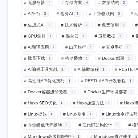
#
无服务器
#
存储方案
#
数据结构
#
4
4
3
#
AI平台
#
边缘AI
#
工业物联网
#
3
3
3
#
生成式AI
#
技术解析
#
免费使用
#
2
2
2
#
GPU集群
#
混合云
#
卫星数据
#
1
1
1
#
AI翻译应用
#
出国旅行
#
安卓手机
1
1
1
#
批量下载
#
移动播放
#
Docker部署
1
1
1
#
AI编程工具实战
#
AI辅助编程
#
RESTful
1
1
#
高性能API优化技巧
#
RESTful API开发教程
1
1
#
Docker容器进阶教程
#
Docker生产环境部署
1
1
#
Hexo SEO优化
#
Hexo加速方法
#
Hex
1
1
#
Linux提效
#
Linux别名
#
Linux命令行技巧
1
1
#
企业级低代码落地
#
低代码架构设计
#
模
1
1
#
Markdown高级排版技巧
#
Markdown脚注使用
1
1