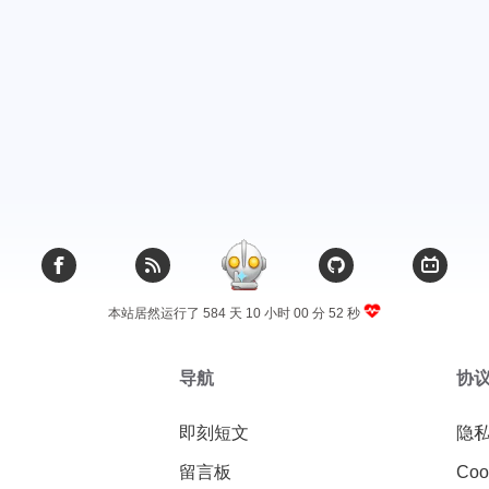
本站居然运行了 584 天
10 小时 00 分 53 秒
导航
协
即刻短文
隐
留言板
Coo