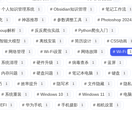
#
个人知识管理系统
#
Obsidian知识管理
#
笔记工作流
1
1
1
兴趣点
充
#
神器推荐
#
参数调整工具
#
Photoshop 20
1
1
1
寻找你感兴趣的领域
lSoup解析
#
反反爬虫实战
#
Python爬虫入门
1
1
1
智能大模型
#
离线安装
#
简历设计
#
CSS动画
1
1
1
7
6
5
3D建模
AI辅助
AR/VR
PDF工
#
网络管理
#
Wi-Fi设置
#
网络故障
#
Wi-Fi
1
1
1
1
5
6
6
低代码
前端开发
办公软件
区
系统清理
#
硬件升级
#
病毒查杀
#
蓝屏
1
1
1
1
6
6
3
图像处理
大模型
安全防护
实
内存问题
#
硬盘问题
#
笔记本电脑
#
键盘
1
1
1
1
8
10
11
巧
#
效率提升
#
隐写术
#
文件隐藏
#
隐私
效率工具
数字孪生
数据可视化
1
1
1
1
#
系统重装
#
Windows 10
#
Windows 11
#
电脑
1
1
1
8
8
10
移动应用
系统优化
编程语言
EFI
#
华为手机
#
手机摄影
#
相机设置
1
1
1
1
11
7
4
视频编辑
设计软件
跨平台
边
5
9
7
量子计算
隐私计算
高可用
五月 2026
四月 2026