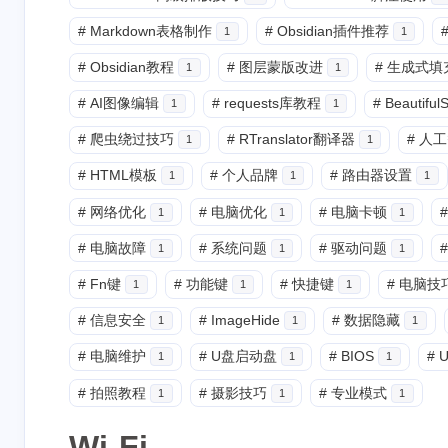
#
Markdown表格制作
#
Obsidian插件推荐
1
1
互动
#
Obsidian教程
#
图层蒙版改进
#
生成式填
1
1
最新评论
#
AI图像编辑
#
requests库教程
#
Beautifu
1
1
没有评论
#
爬虫绕过技巧
#
RTranslator翻译器
#
人工
1
1
#
HTML模板
#
个人品牌
#
路由器设置
1
1
1
#
网络优化
#
电脑优化
#
电脑卡顿
#
1
1
1
#
电脑故障
#
系统问题
#
驱动问题
#
1
1
1
#
Fn键
#
功能键
#
快捷键
#
电脑技
1
1
1
#
信息安全
#
ImageHide
#
数据隐藏
1
1
1
#
电脑维护
#
U盘启动盘
#
BIOS
#
U
1
1
1
#
拍照教程
#
摄影技巧
#
专业模式
1
1
1
Wi-Fi