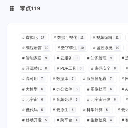
零点119
微博
#
虚拟化
#
数据可视化
#
视频编辑
17
11
11
#
编程语言
#
数字孪生
#
监控系统
抖音
10
10
10
#
智能家居
#
云服务
#
知识管理
#
9
9
9
#
开源替代
#
PDF工具
#
密码安全
#
8
8
8
#
高可用
#
数据库
#
服务器配置
#
7
7
7
#
大模型
#
办公软件
#
图像处理
#
A
6
6
6
#
元宇宙
#
音频处理
#
元宇宙开发
#
6
6
6
#
低代码
#
云原生
#
科学计算
#
云
5
5
5
#
移动开发
#
跨平台
#
生物信息
#
5
4
4