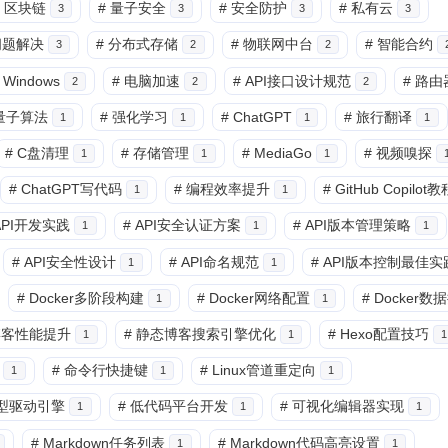
区块链
#
量子安全
#
安全防护
#
私有云
3
3
3
3
问题解决
#
分布式存储
#
物联网中台
#
智能合约
3
2
2
Windows
#
电脑加速
#
API接口设计规范
#
路由
2
2
2
量子算法
#
强化学习
#
ChatGPT
#
旅行翻译
1
1
1
1
#
C盘清理
#
存储管理
#
MediaGo
#
视频嗅探
1
1
1
#
ChatGPT写代码
#
编程效率提升
#
GitHub Copilot教
1
1
 API开发实践
#
API安全认证方案
#
API版本管理策略
1
1
1
#
API安全性设计
#
API命名规范
#
API版本控制最佳实
1
1
#
Docker多阶段构建
#
Docker网络配置
#
Docker数
1
1
o博客性能提升
#
静态博客搜索引擎优化
#
Hexo配置技巧
1
1
1
#
命令行快捷键
#
Linux管道重定向
1
1
1
型驱动引擎
#
低代码平台开发
#
可视化编辑器实现
1
1
1
#
Markdown任务列表
#
Markdown代码高亮设置
1
1