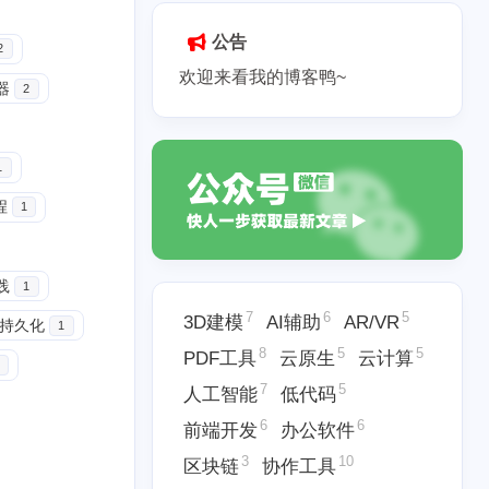
公告
2
欢迎来看我的博客鸭~
器
2
1
程
1
践
1
7
6
5
3D建模
AI辅助
AR/VR
据持久化
1
8
5
5
PDF工具
云原生
云计算
7
5
人工智能
低代码
6
6
前端开发
办公软件
3
10
区块链
协作工具