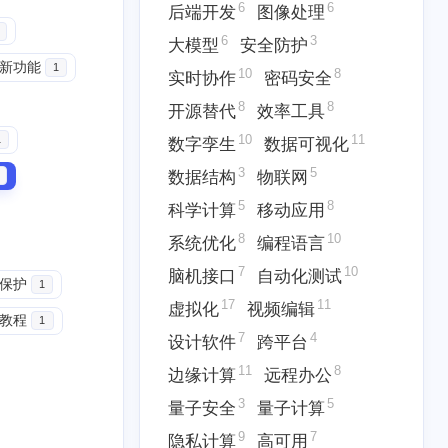
6
6
后端开发
图像处理
6
3
大模型
安全防护
24新功能
1
10
8
实时协作
密码安全
8
8
开源替代
效率工具
10
11
1
数字孪生
数据可视化
8
5
5
7
具
云原生
云计算
人工智能
3
5
数据结构
物联网
3
10
6
块链
协作工具
后端开发
5
8
科学计算
移动应用
10
8
8
时协作
密码安全
开源替代
8
10
系统优化
编程语言
7
10
脑机接口
自动化测试
3
5
5
保护
数据结构
物联网
科学计算
1
17
11
虚拟化
视频编辑
教程
1
7
10
17
脑机接口
自动化测试
虚拟化
7
4
设计软件
跨平台
11
8
边缘计算
远程办公
11
8
3
缘计算
远程办公
量子安全
3
5
量子安全
量子计算
三月 2026
二月 2026
9
7
隐私计算
高可用