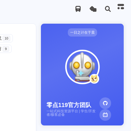
一日之计在于晨
试
10
署
9
零点119官方团队
一站式科技资源平台 | 学生/开发
者/极客必备