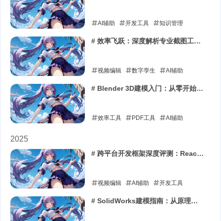
据分析神技能，让你的效率起飞
AI编程工具实战
AI辅助编程
AI辅助
开发工具
知识管理
2026-04-28
2026-04-28
# 效率飞跃：深度解析专业截图工具
Snipaste的极致用法
视频编辑
数字孪生
AI辅助
2026-04-06
# Blender 3D建模入门：从零开始掌
握开源三维创作利器
效率工具
PDF工具
AI辅助
2026-01-13
2025
# 跨平台开发框架深度评测：React
Native vs. Flutter vs. .NET MAUI
视频编辑
AI辅助
开发工具
2025-11-26
# SolidWorks建模指南：从原理到
工业级实践