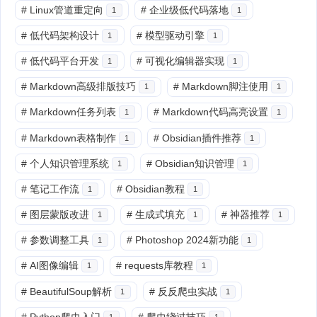
#
Linux管道重定向
#
企业级低代码落地
1
1
#
低代码架构设计
#
模型驱动引擎
1
1
#
低代码平台开发
#
可视化编辑器实现
1
1
#
Markdown高级排版技巧
#
Markdown脚注使用
1
1
#
Markdown任务列表
#
Markdown代码高亮设置
1
1
#
Markdown表格制作
#
Obsidian插件推荐
1
1
#
个人知识管理系统
#
Obsidian知识管理
1
1
#
笔记工作流
#
Obsidian教程
1
1
#
图层蒙版改进
#
生成式填充
#
神器推荐
1
1
1
#
参数调整工具
#
Photoshop 2024新功能
1
1
#
AI图像编辑
#
requests库教程
1
1
#
BeautifulSoup解析
#
反反爬虫实战
1
1
#
Python爬虫入门
#
爬虫绕过技巧
1
1