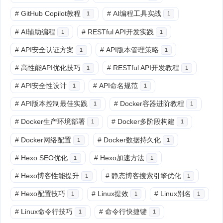
#
GitHub Copilot教程
#
AI编程工具实战
1
1
#
AI辅助编程
#
RESTful API开发实践
1
1
#
API安全认证方案
#
API版本管理策略
1
1
#
高性能API优化技巧
#
RESTful API开发教程
1
1
#
API安全性设计
#
API命名规范
1
1
#
API版本控制最佳实践
#
Docker容器进阶教程
1
1
#
Docker生产环境部署
#
Docker多阶段构建
1
1
#
Docker网络配置
#
Docker数据持久化
1
1
#
Hexo SEO优化
#
Hexo加速方法
1
1
#
Hexo博客性能提升
#
静态博客搜索引擎优化
1
1
#
Hexo配置技巧
#
Linux提效
#
Linux别名
1
1
1
#
Linux命令行技巧
#
命令行快捷键
1
1