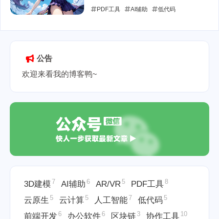
PDF工具
AI辅助
低代码
2025-07-08
公告
欢迎来看我的博客鸭~
7
6
5
8
3D建模
AI辅助
AR/VR
PDF工具
5
5
7
5
云原生
云计算
人工智能
低代码
6
6
3
10
前端开发
办公软件
区块链
协作工具