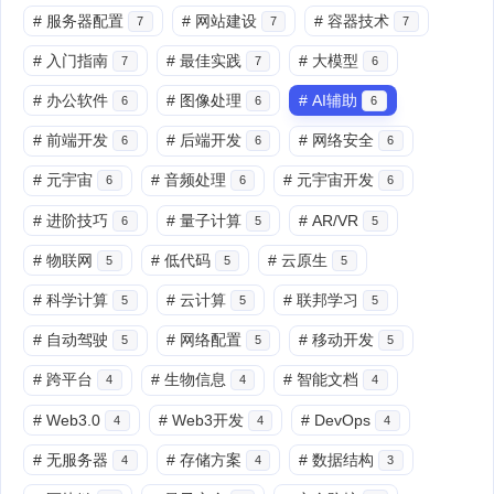
#
服务器配置
#
网站建设
#
容器技术
7
7
7
#
入门指南
#
最佳实践
#
大模型
7
7
6
#
办公软件
#
图像处理
#
AI辅助
6
6
6
#
前端开发
#
后端开发
#
网络安全
6
6
6
#
元宇宙
#
音频处理
#
元宇宙开发
6
6
6
#
进阶技巧
#
量子计算
#
AR/VR
6
5
5
#
物联网
#
低代码
#
云原生
5
5
5
#
科学计算
#
云计算
#
联邦学习
5
5
5
#
自动驾驶
#
网络配置
#
移动开发
5
5
5
#
跨平台
#
生物信息
#
智能文档
4
4
4
#
Web3.0
#
Web3开发
#
DevOps
4
4
4
#
无服务器
#
存储方案
#
数据结构
4
4
3