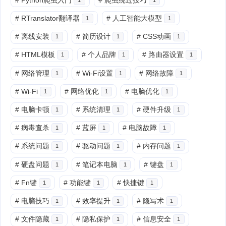
#
RTranslator翻译器
#
人工智能大模型
1
1
#
离线安装
#
简历设计
#
CSS动画
1
1
1
#
HTML模板
#
个人品牌
#
路由器设置
1
1
1
#
网络管理
#
Wi-Fi设置
#
网络故障
1
1
1
#
Wi-Fi
#
网络优化
#
电脑优化
1
1
1
#
电脑卡顿
#
系统清理
#
硬件升级
1
1
1
#
病毒查杀
#
蓝屏
#
电脑故障
1
1
1
#
系统问题
#
驱动问题
#
内存问题
1
1
1
#
硬盘问题
#
笔记本电脑
#
键盘
1
1
1
#
Fn键
#
功能键
#
快捷键
1
1
1
#
电脑技巧
#
效率提升
#
隐写术
1
1
1
#
文件隐藏
#
隐私保护
#
信息安全
1
1
1