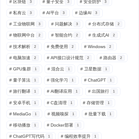
#
区块链
#
量子安全
#
安全防护
3
3
3
#
私有云
#
AI平台
#
边缘AI
3
3
3
#
工业物联网
#
问题解决
#
分布式存储
3
3
2
#
物联网中台
#
智能合约
#
生成式AI
2
2
2
#
技术解析
#
免费使用
#
Windows
2
2
2
#
电脑加速
#
API接口设计规范
#
路由器
2
2
2
#
GPU集群
#
混合云
#
卫星数据
1
1
1
#
量子算法
#
强化学习
#
ChatGPT
1
1
1
#
旅行翻译
#
AI翻译应用
#
出国旅行
1
1
1
#
安卓手机
#
C盘清理
#
存储管理
1
1
1
#
MediaGo
#
视频嗅探
#
批量下载
1
1
1
#
移动播放
#
Docker部署
1
1
#
ChatGPT写代码
#
编程效率提升
1
1