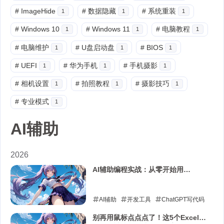
#
ImageHide
#
数据隐藏
#
系统重装
1
1
1
#
Windows 10
#
Windows 11
#
电脑教程
1
1
1
#
电脑维护
#
U盘启动盘
#
BIOS
1
1
1
#
UEFI
#
华为手机
#
手机摄影
1
1
1
#
相机设置
#
拍照教程
#
摄影技巧
1
1
1
#
专业模式
1
AI辅助
2026
AI辅助编程实战：从零开始用
ChatGPT写代码，效率翻倍！
AI辅助
开发工具
ChatGPT写代码
编程效率提升
GitHub Copilot教程
别再用鼠标点点点了！这5个Excel数