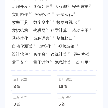
6
6
6
3
后端开发
图像处理
大模型
安全防护
10
8
8
实时协作
密码安全
开源替代
8
10
11
效率工具
数字孪生
数据可视化
3
5
5
8
数据结构
物联网
科学计算
移动应用
8
10
7
系统优化
编程语言
脑机接口
10
17
11
自动化测试
虚拟化
视频编辑
7
4
11
8
设计软件
跨平台
边缘计算
远程办公
3
5
9
7
量子安全
量子计算
隐私计算
高可用
五月 2026
四月 2026
8
16
篇
篇
三月 2026
二月 2026
3
5
篇
篇