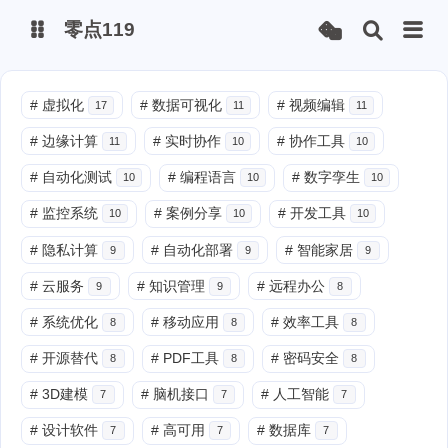
零点119
微博
#
虚拟化
#
数据可视化
#
视频编辑
17
11
11
#
边缘计算
#
实时协作
#
协作工具
11
10
10
抖音
#
自动化测试
#
编程语言
#
数字孪生
10
10
10
#
监控系统
#
案例分享
#
开发工具
10
10
10
#
隐私计算
#
自动化部署
#
智能家居
9
9
9
#
云服务
#
知识管理
#
远程办公
9
9
8
#
系统优化
#
移动应用
#
效率工具
8
8
8
#
开源替代
#
PDF工具
#
密码安全
8
8
8
#
3D建模
#
脑机接口
#
人工智能
7
7
7
#
设计软件
#
高可用
#
数据库
7
7
7