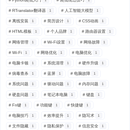
#
RTranslator翻译器
#
人工智能大模型
1
1
#
离线安装
#
简历设计
#
CSS动画
1
1
1
#
HTML模板
#
个人品牌
#
路由器设置
1
1
1
#
网络管理
#
Wi-Fi设置
#
网络故障
1
1
1
#
Wi-Fi
#
网络优化
#
电脑优化
1
1
1
#
电脑卡顿
#
系统清理
#
硬件升级
1
1
1
#
病毒查杀
#
蓝屏
#
电脑故障
1
1
1
#
系统问题
#
驱动问题
#
内存问题
1
1
1
#
硬盘问题
#
笔记本电脑
#
键盘
1
1
1
#
Fn键
#
功能键
#
快捷键
1
1
1
#
电脑技巧
#
效率提升
#
隐写术
1
1
1
#
文件隐藏
#
隐私保护
#
信息安全
1
1
1