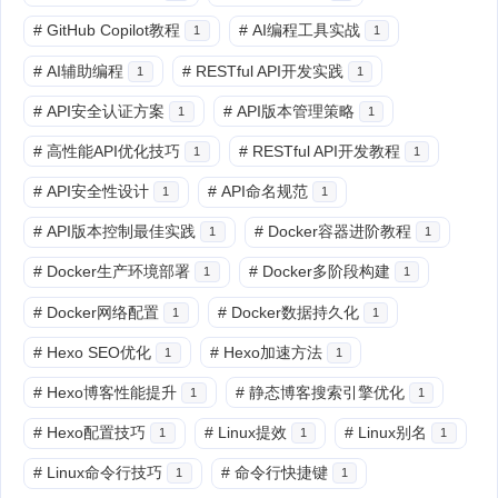
#
GitHub Copilot教程
#
AI编程工具实战
1
1
#
AI辅助编程
#
RESTful API开发实践
1
1
#
API安全认证方案
#
API版本管理策略
1
1
#
高性能API优化技巧
#
RESTful API开发教程
1
1
#
API安全性设计
#
API命名规范
1
1
#
API版本控制最佳实践
#
Docker容器进阶教程
1
1
#
Docker生产环境部署
#
Docker多阶段构建
1
1
#
Docker网络配置
#
Docker数据持久化
1
1
#
Hexo SEO优化
#
Hexo加速方法
1
1
#
Hexo博客性能提升
#
静态博客搜索引擎优化
1
1
#
Hexo配置技巧
#
Linux提效
#
Linux别名
1
1
1
#
Linux命令行技巧
#
命令行快捷键
1
1