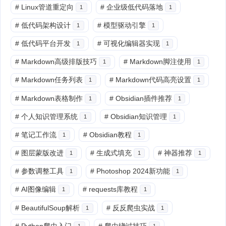
#
Linux管道重定向
#
企业级低代码落地
1
1
#
低代码架构设计
#
模型驱动引擎
1
1
#
低代码平台开发
#
可视化编辑器实现
1
1
#
Markdown高级排版技巧
#
Markdown脚注使用
1
1
#
Markdown任务列表
#
Markdown代码高亮设置
1
1
#
Markdown表格制作
#
Obsidian插件推荐
1
1
#
个人知识管理系统
#
Obsidian知识管理
1
1
#
笔记工作流
#
Obsidian教程
1
1
#
图层蒙版改进
#
生成式填充
#
神器推荐
1
1
1
#
参数调整工具
#
Photoshop 2024新功能
1
1
#
AI图像编辑
#
requests库教程
1
1
#
BeautifulSoup解析
#
反反爬虫实战
1
1
#
Python爬虫入门
#
爬虫绕过技巧
1
1