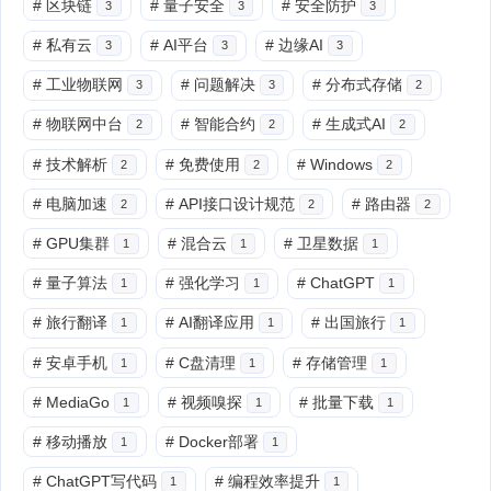
#
区块链
#
量子安全
#
安全防护
3
3
3
#
私有云
#
AI平台
#
边缘AI
3
3
3
#
工业物联网
#
问题解决
#
分布式存储
3
3
2
#
物联网中台
#
智能合约
#
生成式AI
2
2
2
#
技术解析
#
免费使用
#
Windows
2
2
2
#
电脑加速
#
API接口设计规范
#
路由器
2
2
2
#
GPU集群
#
混合云
#
卫星数据
1
1
1
#
量子算法
#
强化学习
#
ChatGPT
1
1
1
#
旅行翻译
#
AI翻译应用
#
出国旅行
1
1
1
#
安卓手机
#
C盘清理
#
存储管理
1
1
1
#
MediaGo
#
视频嗅探
#
批量下载
1
1
1
#
移动播放
#
Docker部署
1
1
#
ChatGPT写代码
#
编程效率提升
1
1