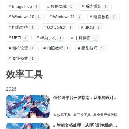
#
ImageHide
#
数据隐藏
#
系统重装
1
1
1
#
Windows 10
#
Windows 11
#
电脑教程
1
1
1
#
电脑维护
#
U盘启动盘
#
BIOS
1
1
1
#
UEFI
#
华为手机
#
手机摄影
1
1
1
#
相机设置
#
拍照教程
#
摄影技巧
1
1
1
#
专业模式
1
效率工具
2026
低代码平台开发指南：从架构设计到
企业级落地实践
效率工具
开发工具
企业级低代码
落地
低代码架构设计
模型驱动引擎
# 智能文档处理：从理论到实践的完