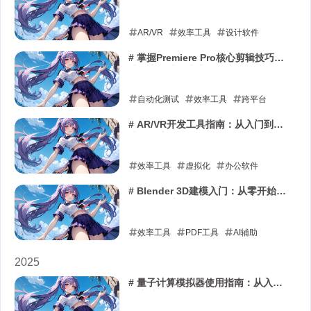
整解决方案
低代码平台开发
可视化编辑器实现
AR/VR
效率工具
设计软件
2026-05-18
2026-04-19
# 掌握Premiere Pro核心剪辑技巧：
从效率提升到专业效果实现
自动化测试
效率工具
跨平台
2026-04-10
# AR/VR开发工具指南：从入门到实
践的深度解析
效率工具
虚拟化
办公软件
2026-03-15
# Blender 3D建模入门：从零开始掌
握开源三维创作利器
效率工具
PDF工具
AI辅助
2026-01-13
2025
# 量子计算模拟器使用指南：从入门
到实践