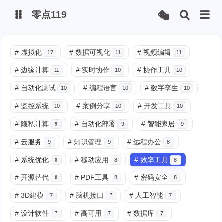
零点119
微博
#
虚拟化
#
数据可视化
#
视频编辑
17
11
11
#
边缘计算
#
实时协作
#
协作工具
11
10
10
抖音
#
自动化测试
#
编程语言
#
数字孪生
10
10
10
#
监控系统
#
案例分享
#
开发工具
10
10
10
#
隐私计算
#
自动化部署
#
智能家居
9
9
9
#
云服务
#
知识管理
#
远程办公
9
9
8
#
系统优化
#
移动应用
#
效率工具
8
8
8
#
开源替代
#
PDF工具
#
密码安全
8
8
8
#
3D建模
#
脑机接口
#
人工智能
7
7
7
#
设计软件
#
高可用
#
数据库
7
7
7