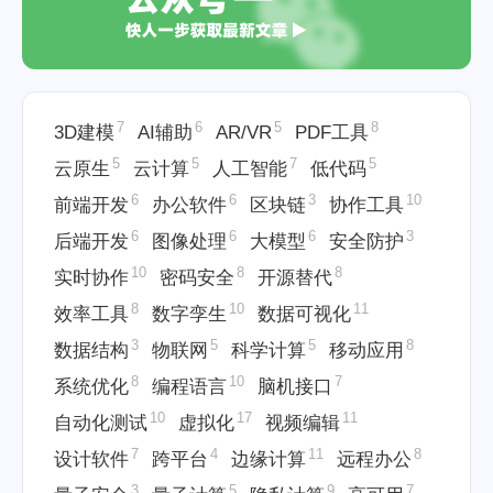
7
6
5
8
3D建模
AI辅助
AR/VR
PDF工具
5
5
7
5
云原生
云计算
人工智能
低代码
6
6
3
10
前端开发
办公软件
区块链
协作工具
6
6
6
3
后端开发
图像处理
大模型
安全防护
10
8
8
实时协作
密码安全
开源替代
8
10
11
效率工具
数字孪生
数据可视化
3
5
5
8
数据结构
物联网
科学计算
移动应用
8
10
7
系统优化
编程语言
脑机接口
10
17
11
自动化测试
虚拟化
视频编辑
7
4
11
8
设计软件
跨平台
边缘计算
远程办公
3
5
9
7