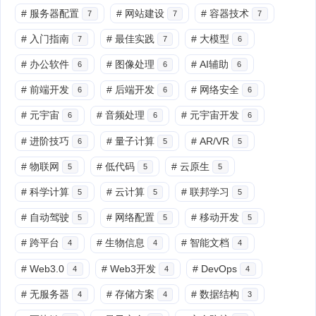
#
服务器配置
#
网站建设
#
容器技术
7
7
7
#
入门指南
#
最佳实践
#
大模型
7
7
6
#
办公软件
#
图像处理
#
AI辅助
6
6
6
#
前端开发
#
后端开发
#
网络安全
6
6
6
#
元宇宙
#
音频处理
#
元宇宙开发
6
6
6
#
进阶技巧
#
量子计算
#
AR/VR
6
5
5
#
物联网
#
低代码
#
云原生
5
5
5
#
科学计算
#
云计算
#
联邦学习
5
5
5
#
自动驾驶
#
网络配置
#
移动开发
5
5
5
#
跨平台
#
生物信息
#
智能文档
4
4
4
#
Web3.0
#
Web3开发
#
DevOps
4
4
4
#
无服务器
#
存储方案
#
数据结构
4
4
3