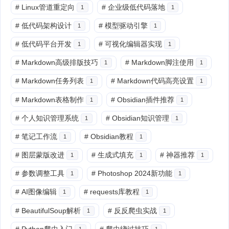
#
Linux管道重定向
#
企业级低代码落地
1
1
#
低代码架构设计
#
模型驱动引擎
1
1
#
低代码平台开发
#
可视化编辑器实现
1
1
#
Markdown高级排版技巧
#
Markdown脚注使用
1
1
#
Markdown任务列表
#
Markdown代码高亮设置
1
1
#
Markdown表格制作
#
Obsidian插件推荐
1
1
#
个人知识管理系统
#
Obsidian知识管理
1
1
#
笔记工作流
#
Obsidian教程
1
1
#
图层蒙版改进
#
生成式填充
#
神器推荐
1
1
1
#
参数调整工具
#
Photoshop 2024新功能
1
1
#
AI图像编辑
#
requests库教程
1
1
#
BeautifulSoup解析
#
反反爬虫实战
1
1
#
Python爬虫入门
#
爬虫绕过技巧
1
1