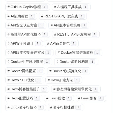
#
GitHub Copilot教程
#
AI编程工具实战
1
1
#
AI辅助编程
#
RESTful API开发实践
1
1
#
API安全认证方案
#
API版本管理策略
1
1
#
高性能API优化技巧
#
RESTful API开发教程
1
1
#
API安全性设计
#
API命名规范
1
1
#
API版本控制最佳实践
#
Docker容器进阶教程
1
1
#
Docker生产环境部署
#
Docker多阶段构建
1
1
#
Docker网络配置
#
Docker数据持久化
1
1
#
Hexo SEO优化
#
Hexo加速方法
1
1
#
Hexo博客性能提升
#
静态博客搜索引擎优化
1
1
#
Hexo配置技巧
#
Linux提效
#
Linux别名
1
1
1
#
Linux命令行技巧
#
命令行快捷键
1
1