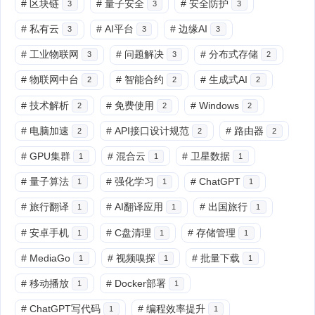
#
区块链
#
量子安全
#
安全防护
3
3
3
#
私有云
#
AI平台
#
边缘AI
3
3
3
#
工业物联网
#
问题解决
#
分布式存储
3
3
2
#
物联网中台
#
智能合约
#
生成式AI
2
2
2
#
技术解析
#
免费使用
#
Windows
2
2
2
#
电脑加速
#
API接口设计规范
#
路由器
2
2
2
#
GPU集群
#
混合云
#
卫星数据
1
1
1
#
量子算法
#
强化学习
#
ChatGPT
1
1
1
#
旅行翻译
#
AI翻译应用
#
出国旅行
1
1
1
#
安卓手机
#
C盘清理
#
存储管理
1
1
1
#
MediaGo
#
视频嗅探
#
批量下载
1
1
1
#
移动播放
#
Docker部署
1
1
#
ChatGPT写代码
#
编程效率提升
1
1