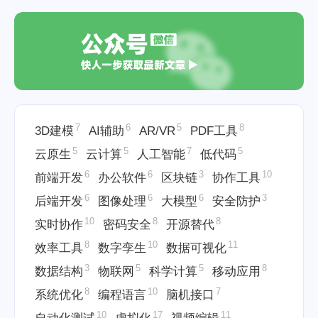
7
6
5
8
3D建模
AI辅助
AR/VR
PDF工具
5
5
7
5
云原生
云计算
人工智能
低代码
6
6
3
10
前端开发
办公软件
区块链
协作工具
6
6
6
3
后端开发
图像处理
大模型
安全防护
10
8
8
实时协作
密码安全
开源替代
8
10
11
效率工具
数字孪生
数据可视化
3
5
5
8
数据结构
物联网
科学计算
移动应用
8
10
7
系统优化
编程语言
脑机接口
10
17
11