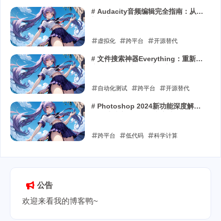
# Audacity音频编辑完全指南：从入
门到高级技巧
虚拟化
跨平台
开源替代
2025-12-07
# 文件搜索神器Everything：重新定
义Windows文件检索效率
自动化测试
跨平台
开源替代
2025-10-03
# Photoshop 2024新功能深度解
析：从技术原理到创意实践
跨平台
低代码
科学计算
2025-07-15
公告
欢迎来看我的博客鸭~