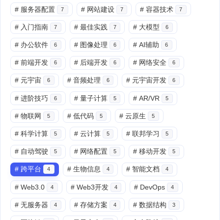
#
服务器配置
#
网站建设
#
容器技术
7
7
7
#
入门指南
#
最佳实践
#
大模型
7
7
6
#
办公软件
#
图像处理
#
AI辅助
6
6
6
#
前端开发
#
后端开发
#
网络安全
6
6
6
#
元宇宙
#
音频处理
#
元宇宙开发
6
6
6
#
进阶技巧
#
量子计算
#
AR/VR
6
5
5
#
物联网
#
低代码
#
云原生
5
5
5
#
科学计算
#
云计算
#
联邦学习
5
5
5
#
自动驾驶
#
网络配置
#
移动开发
5
5
5
#
跨平台
#
生物信息
#
智能文档
4
4
4
#
Web3.0
#
Web3开发
#
DevOps
4
4
4
#
无服务器
#
存储方案
#
数据结构
4
4
3