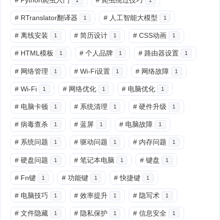
#
RTranslator翻译器
#
人工智能大模型
1
1
#
离线安装
#
简历设计
#
CSS动画
1
1
1
#
HTML模板
#
个人品牌
#
路由器设置
1
1
1
#
网络管理
#
Wi-Fi设置
#
网络故障
1
1
1
#
Wi-Fi
#
网络优化
#
电脑优化
1
1
1
#
电脑卡顿
#
系统清理
#
硬件升级
1
1
1
#
病毒查杀
#
蓝屏
#
电脑故障
1
1
1
#
系统问题
#
驱动问题
#
内存问题
1
1
1
#
硬盘问题
#
笔记本电脑
#
键盘
1
1
1
#
Fn键
#
功能键
#
快捷键
1
1
1
#
电脑技巧
#
效率提升
#
隐写术
1
1
1
#
文件隐藏
#
隐私保护
#
信息安全
1
1
1