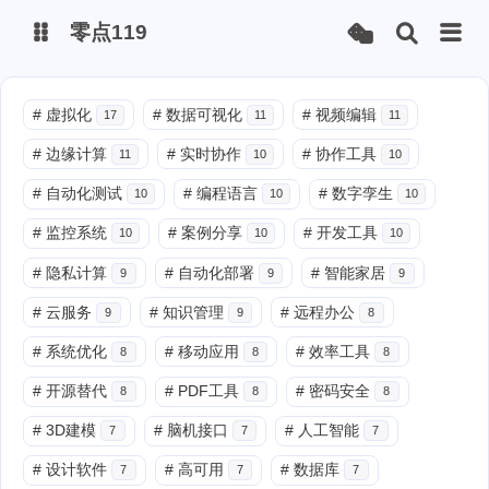
零点119
微博
#
虚拟化
#
数据可视化
#
视频编辑
17
11
11
#
边缘计算
#
实时协作
#
协作工具
11
10
10
抖音
#
自动化测试
#
编程语言
#
数字孪生
10
10
10
#
监控系统
#
案例分享
#
开发工具
10
10
10
#
隐私计算
#
自动化部署
#
智能家居
9
9
9
#
云服务
#
知识管理
#
远程办公
9
9
8
#
系统优化
#
移动应用
#
效率工具
8
8
8
#
开源替代
#
PDF工具
#
密码安全
8
8
8
#
3D建模
#
脑机接口
#
人工智能
7
7
7
#
设计软件
#
高可用
#
数据库
7
7
7