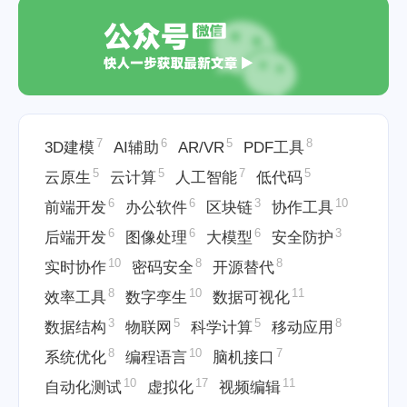
7
6
5
8
3D建模
AI辅助
AR/VR
PDF工具
5
5
7
5
云原生
云计算
人工智能
低代码
6
6
3
10
前端开发
办公软件
区块链
协作工具
6
6
6
3
后端开发
图像处理
大模型
安全防护
10
8
8
实时协作
密码安全
开源替代
8
10
11
效率工具
数字孪生
数据可视化
3
5
5
8
数据结构
物联网
科学计算
移动应用
8
10
7
系统优化
编程语言
脑机接口
10
17
11
自动化测试
虚拟化
视频编辑