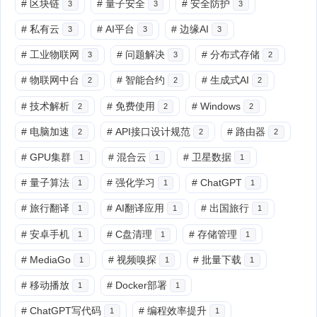
#
区块链
#
量子安全
#
安全防护
3
3
3
#
私有云
#
AI平台
#
边缘AI
3
3
3
#
工业物联网
#
问题解决
#
分布式存储
3
3
2
#
物联网中台
#
智能合约
#
生成式AI
2
2
2
#
技术解析
#
免费使用
#
Windows
2
2
2
#
电脑加速
#
API接口设计规范
#
路由器
2
2
2
#
GPU集群
#
混合云
#
卫星数据
1
1
1
#
量子算法
#
强化学习
#
ChatGPT
1
1
1
#
旅行翻译
#
AI翻译应用
#
出国旅行
1
1
1
#
安卓手机
#
C盘清理
#
存储管理
1
1
1
#
MediaGo
#
视频嗅探
#
批量下载
1
1
1
#
移动播放
#
Docker部署
1
1
#
ChatGPT写代码
#
编程效率提升
1
1