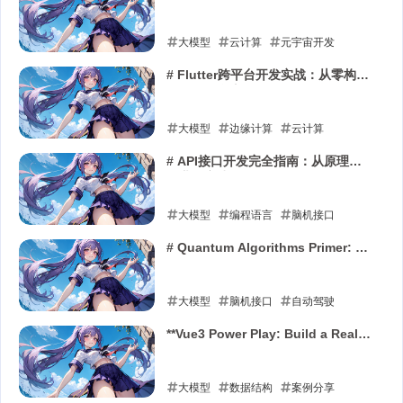
到代码的全面防护
大模型
云计算
元宇宙开发
2025-12-08
# Flutter跨平台开发实战：从零构建
你的第一个应用
大模型
边缘计算
云计算
2025-12-03
# API接口开发完全指南：从原理到
企业级实践
大模型
编程语言
脑机接口
2025-06-30
# Quantum Algorithms Primer: A
Technical Deep Dive
大模型
脑机接口
自动驾驶
2025-06-24
**Vue3 Power Play: Build a Real-
World Task Manager with
Composition API, Pinia & Vite**
大模型
数据结构
案例分享