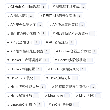
#
GitHub Copilot教程
#
AI编程工具实战
1
1
#
AI辅助编程
#
RESTful API开发实践
1
1
#
API安全认证方案
#
API版本管理策略
1
1
#
高性能API优化技巧
#
RESTful API开发教程
1
1
#
API安全性设计
#
API命名规范
1
1
#
API版本控制最佳实践
#
Docker容器进阶教程
1
1
#
Docker生产环境部署
#
Docker多阶段构建
1
1
#
Docker网络配置
#
Docker数据持久化
1
1
#
Hexo SEO优化
#
Hexo加速方法
1
1
#
Hexo博客性能提升
#
静态博客搜索引擎优化
1
1
#
Hexo配置技巧
#
Linux提效
#
Linux别名
1
1
1
#
Linux命令行技巧
#
命令行快捷键
1
1