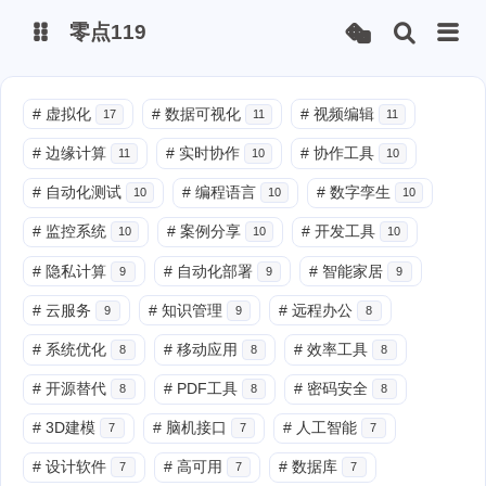
零点119
微博
#
虚拟化
#
数据可视化
#
视频编辑
17
11
11
#
边缘计算
#
实时协作
#
协作工具
11
10
10
抖音
#
自动化测试
#
编程语言
#
数字孪生
10
10
10
#
监控系统
#
案例分享
#
开发工具
10
10
10
#
隐私计算
#
自动化部署
#
智能家居
9
9
9
#
云服务
#
知识管理
#
远程办公
9
9
8
#
系统优化
#
移动应用
#
效率工具
8
8
8
#
开源替代
#
PDF工具
#
密码安全
8
8
8
#
3D建模
#
脑机接口
#
人工智能
7
7
7
#
设计软件
#
高可用
#
数据库
7
7
7