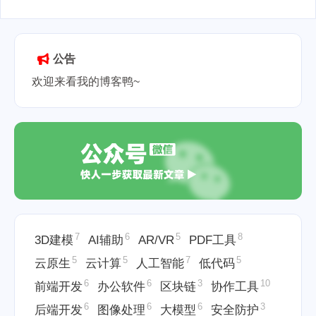
2025-06-15
公告
欢迎来看我的博客鸭~
7
6
5
8
3D建模
AI辅助
AR/VR
PDF工具
5
5
7
5
云原生
云计算
人工智能
低代码
6
6
3
10
前端开发
办公软件
区块链
协作工具
6
6
6
3
后端开发
图像处理
大模型
安全防护