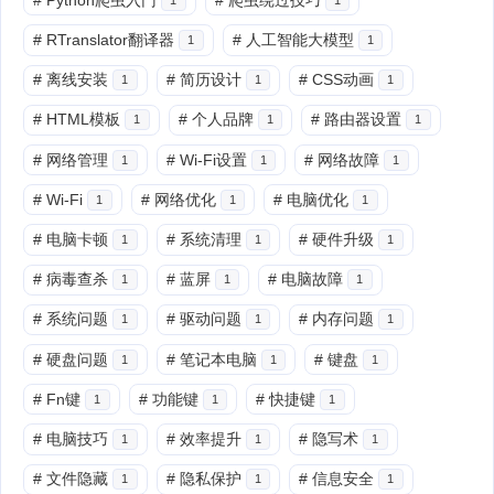
#
RTranslator翻译器
#
人工智能大模型
1
1
#
离线安装
#
简历设计
#
CSS动画
1
1
1
#
HTML模板
#
个人品牌
#
路由器设置
1
1
1
#
网络管理
#
Wi-Fi设置
#
网络故障
1
1
1
#
Wi-Fi
#
网络优化
#
电脑优化
1
1
1
#
电脑卡顿
#
系统清理
#
硬件升级
1
1
1
#
病毒查杀
#
蓝屏
#
电脑故障
1
1
1
#
系统问题
#
驱动问题
#
内存问题
1
1
1
#
硬盘问题
#
笔记本电脑
#
键盘
1
1
1
#
Fn键
#
功能键
#
快捷键
1
1
1
#
电脑技巧
#
效率提升
#
隐写术
1
1
1
#
文件隐藏
#
隐私保护
#
信息安全
1
1
1