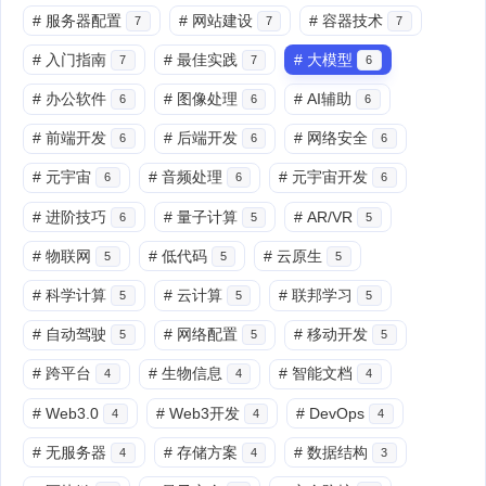
#
服务器配置
#
网站建设
#
容器技术
7
7
7
#
入门指南
#
最佳实践
#
大模型
7
7
6
#
办公软件
#
图像处理
#
AI辅助
6
6
6
#
前端开发
#
后端开发
#
网络安全
6
6
6
#
元宇宙
#
音频处理
#
元宇宙开发
6
6
6
#
进阶技巧
#
量子计算
#
AR/VR
6
5
5
#
物联网
#
低代码
#
云原生
5
5
5
#
科学计算
#
云计算
#
联邦学习
5
5
5
#
自动驾驶
#
网络配置
#
移动开发
5
5
5
#
跨平台
#
生物信息
#
智能文档
4
4
4
#
Web3.0
#
Web3开发
#
DevOps
4
4
4
#
无服务器
#
存储方案
#
数据结构
4
4
3