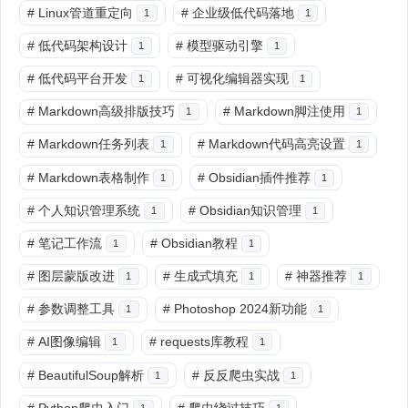
#
Linux管道重定向
#
企业级低代码落地
1
1
#
低代码架构设计
#
模型驱动引擎
1
1
#
低代码平台开发
#
可视化编辑器实现
1
1
#
Markdown高级排版技巧
#
Markdown脚注使用
1
1
#
Markdown任务列表
#
Markdown代码高亮设置
1
1
#
Markdown表格制作
#
Obsidian插件推荐
1
1
#
个人知识管理系统
#
Obsidian知识管理
1
1
#
笔记工作流
#
Obsidian教程
1
1
#
图层蒙版改进
#
生成式填充
#
神器推荐
1
1
1
#
参数调整工具
#
Photoshop 2024新功能
1
1
#
AI图像编辑
#
requests库教程
1
1
#
BeautifulSoup解析
#
反反爬虫实战
1
1
#
Python爬虫入门
#
爬虫绕过技巧
1
1