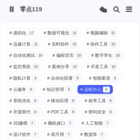
零点119
微博
#
虚拟化
#
数据可视化
#
视频编辑
17
11
11
#
边缘计算
#
实时协作
#
协作工具
11
10
10
抖音
#
自动化测试
#
编程语言
#
数字孪生
10
10
10
#
监控系统
#
案例分享
#
开发工具
10
10
10
#
隐私计算
#
自动化部署
#
智能家居
9
9
9
#
云服务
#
知识管理
#
远程办公
9
9
8
#
系统优化
#
移动应用
#
效率工具
8
8
8
#
开源替代
#
PDF工具
#
密码安全
8
8
8
#
3D建模
#
脑机接口
#
人工智能
7
7
7
#
设计软件
#
高可用
#
数据库
7
7
7