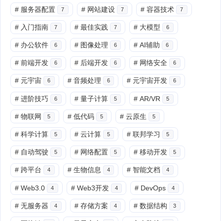
#
服务器配置
#
网站建设
#
容器技术
7
7
7
#
入门指南
#
最佳实践
#
大模型
7
7
6
#
办公软件
#
图像处理
#
AI辅助
6
6
6
#
前端开发
#
后端开发
#
网络安全
6
6
6
#
元宇宙
#
音频处理
#
元宇宙开发
6
6
6
#
进阶技巧
#
量子计算
#
AR/VR
6
5
5
#
物联网
#
低代码
#
云原生
5
5
5
#
科学计算
#
云计算
#
联邦学习
5
5
5
#
自动驾驶
#
网络配置
#
移动开发
5
5
5
#
跨平台
#
生物信息
#
智能文档
4
4
4
#
Web3.0
#
Web3开发
#
DevOps
4
4
4
#
无服务器
#
存储方案
#
数据结构
4
4
3