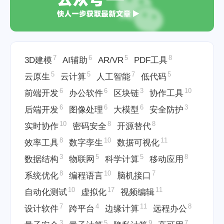
7
6
5
8
3D建模
AI辅助
AR/VR
PDF工具
5
5
7
5
云原生
云计算
人工智能
低代码
6
6
3
10
前端开发
办公软件
区块链
协作工具
6
6
6
3
后端开发
图像处理
大模型
安全防护
10
8
8
实时协作
密码安全
开源替代
8
10
11
效率工具
数字孪生
数据可视化
3
5
5
8
数据结构
物联网
科学计算
移动应用
8
10
7
系统优化
编程语言
脑机接口
10
17
11
自动化测试
虚拟化
视频编辑
7
4
11
8
设计软件
跨平台
边缘计算
远程办公
3
5
9
7