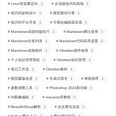
#
Linux管道重定向
#
企业级低代码落地
1
1
#
低代码架构设计
#
模型驱动引擎
1
1
#
低代码平台开发
#
可视化编辑器实现
1
1
#
Markdown高级排版技巧
#
Markdown脚注使用
1
1
#
Markdown任务列表
#
Markdown代码高亮设置
1
1
#
Markdown表格制作
#
Obsidian插件推荐
1
1
#
个人知识管理系统
#
Obsidian知识管理
1
1
#
笔记工作流
#
Obsidian教程
1
1
#
图层蒙版改进
#
生成式填充
#
神器推荐
1
1
1
#
参数调整工具
#
Photoshop 2024新功能
1
1
#
AI图像编辑
#
requests库教程
1
1
#
BeautifulSoup解析
#
反反爬虫实战
1
1
#
Python爬虫入门
#
爬虫绕过技巧
1
1