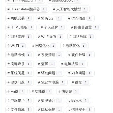
#
RTranslator翻译器
#
人工智能大模型
1
1
#
离线安装
#
简历设计
#
CSS动画
1
1
1
#
HTML模板
#
个人品牌
#
路由器设置
1
1
1
#
网络管理
#
Wi-Fi设置
#
网络故障
1
1
1
#
Wi-Fi
#
网络优化
#
电脑优化
1
1
1
#
电脑卡顿
#
系统清理
#
硬件升级
1
1
1
#
病毒查杀
#
蓝屏
#
电脑故障
1
1
1
#
系统问题
#
驱动问题
#
内存问题
1
1
1
#
硬盘问题
#
笔记本电脑
#
键盘
1
1
1
#
Fn键
#
功能键
#
快捷键
1
1
1
#
电脑技巧
#
效率提升
#
隐写术
1
1
1
#
文件隐藏
#
隐私保护
#
信息安全
1
1
1