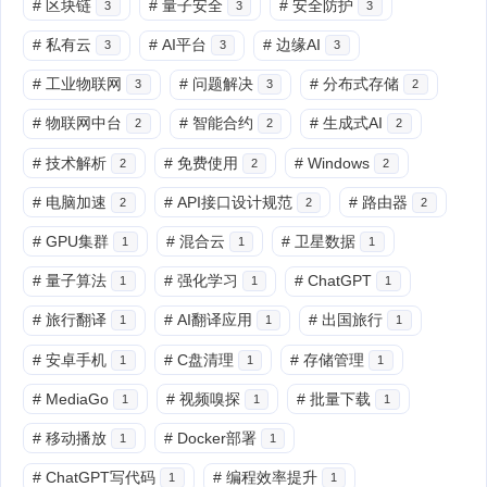
#
区块链
#
量子安全
#
安全防护
3
3
3
#
私有云
#
AI平台
#
边缘AI
3
3
3
#
工业物联网
#
问题解决
#
分布式存储
3
3
2
#
物联网中台
#
智能合约
#
生成式AI
2
2
2
#
技术解析
#
免费使用
#
Windows
2
2
2
#
电脑加速
#
API接口设计规范
#
路由器
2
2
2
#
GPU集群
#
混合云
#
卫星数据
1
1
1
#
量子算法
#
强化学习
#
ChatGPT
1
1
1
#
旅行翻译
#
AI翻译应用
#
出国旅行
1
1
1
#
安卓手机
#
C盘清理
#
存储管理
1
1
1
#
MediaGo
#
视频嗅探
#
批量下载
1
1
1
#
移动播放
#
Docker部署
1
1
#
ChatGPT写代码
#
编程效率提升
1
1