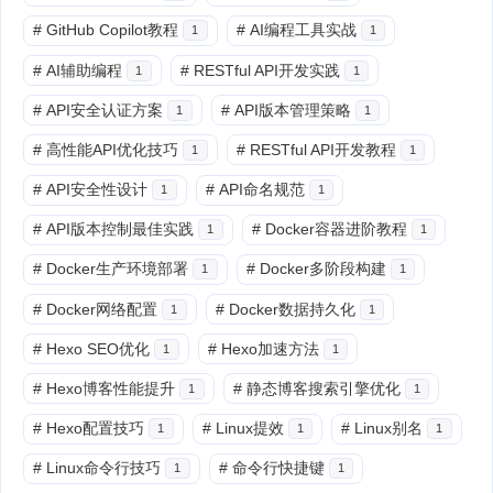
#
GitHub Copilot教程
#
AI编程工具实战
1
1
#
AI辅助编程
#
RESTful API开发实践
1
1
#
API安全认证方案
#
API版本管理策略
1
1
#
高性能API优化技巧
#
RESTful API开发教程
1
1
#
API安全性设计
#
API命名规范
1
1
#
API版本控制最佳实践
#
Docker容器进阶教程
1
1
#
Docker生产环境部署
#
Docker多阶段构建
1
1
#
Docker网络配置
#
Docker数据持久化
1
1
#
Hexo SEO优化
#
Hexo加速方法
1
1
#
Hexo博客性能提升
#
静态博客搜索引擎优化
1
1
#
Hexo配置技巧
#
Linux提效
#
Linux别名
1
1
1
#
Linux命令行技巧
#
命令行快捷键
1
1