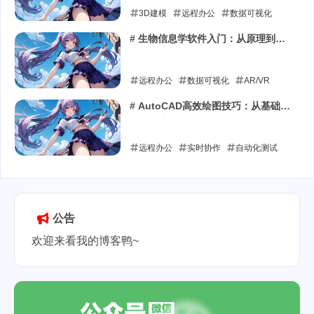
3D建模
远程办公
数据可视化
2025-08-03
# 生物信息学软件入门：从原理到实
践的技术纵深解析
远程办公
数据可视化
AR/VR
2025-07-08
# AutoCAD高效绘图技巧：从基础操
作到生产力跃升
远程办公
实时协作
自动化测试
2025-06-29
公告
欢迎来看我的博客鸭~