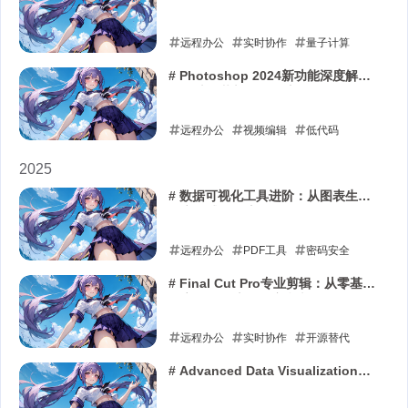
远程办公
实时协作
量子计算
2026-01-17
# Photoshop 2024新功能深度解
析：从AI革新到工作流优化
远程办公
视频编辑
低代码
2026-01-15
2025
# 数据可视化工具进阶：从图表生成
到交互式分析应用
远程办公
PDF工具
密码安全
2025-12-30
# Final Cut Pro专业剪辑：从零基础
到高效工作流的深度指南
远程办公
实时协作
开源替代
2025-08-03
# Advanced Data Visualization
Tools (Software Category)