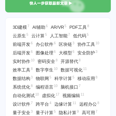
7
6
5
8
3D建模
AI辅助
AR/VR
PDF工具
5
5
7
5
云原生
云计算
人工智能
低代码
6
6
3
10
前端开发
办公软件
区块链
协作工具
6
6
6
3
后端开发
图像处理
大模型
安全防护
10
8
8
实时协作
密码安全
开源替代
8
10
11
效率工具
数字孪生
数据可视化
3
5
5
8
数据结构
物联网
科学计算
移动应用
8
10
7
系统优化
编程语言
脑机接口
10
17
11
自动化测试
虚拟化
视频编辑
7
4
11
8
设计软件
跨平台
边缘计算
远程办公
3
5
9
7
量子安全
量子计算
隐私计算
高可用