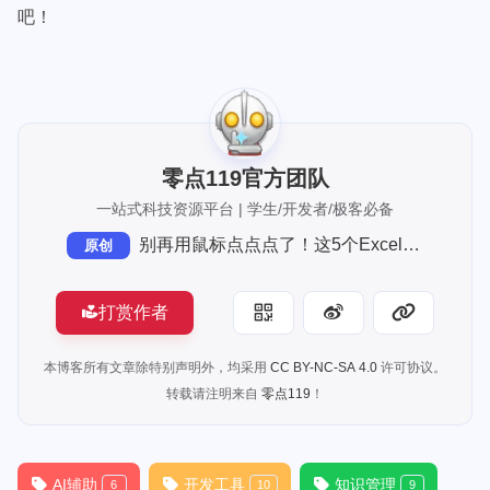
吧！
零点119官方团队
一站式科技资源平台 | 学生/开发者/极客必备
别再用鼠标点点点了！这5个Excel数据分析神技能，让你的效率起飞
原创
打赏作者
本博客所有文章除特别声明外，均采用
CC BY-NC-SA 4.0
许可协议。
转载请注明来自
零点119
！
AI辅助
开发工具
知识管理
6
10
9