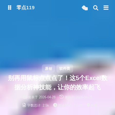
零点119
微博
抖音
原创
软件类
别再用鼠标点点点了！这5个Excel数
据分析神技能，让你的效率起飞
发表于
2026-04-28
更新于
2026-04-28
字数总计:
2.5k
阅读时长:
7分钟
成都