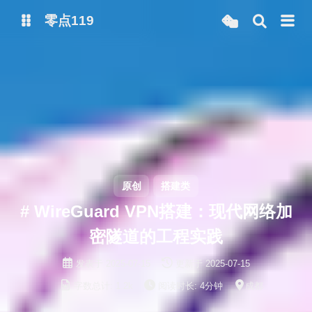
零点119
微博
抖音
原创
搭建类
# WireGuard VPN搭建：现代网络加
密隧道的工程实践
发表于
2025-07-15
更新于
2025-07-15
字数总计:
1.2k
阅读时长:
4分钟
成都