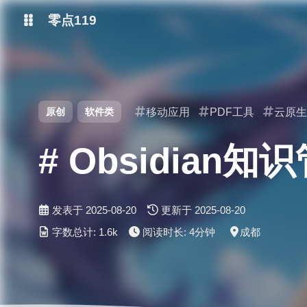
零点119
微博
原创
软件类
移动应用
PDF工具
云原
抖音
# Obsidia
发表于
2025-08-20
更新于
2025-08-20
字数总计:
1.6k
阅读时长:
4分钟
成都