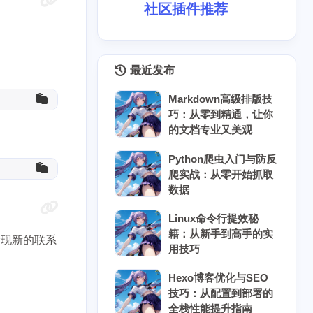
社区插件推荐
最近发布
Markdown高级排版技
巧：从零到精通，让你
的文档专业又美观
Python爬虫入门与防反
爬实战：从零开始抓取
数据
8
5
5
7
具
云原生
云计算
人工智能
Linux命令行提效秘
籍：从新手到高手的实
3
10
6
块链
协作工具
后端开发
发现新的联系
用技巧
10
8
8
时协作
密码安全
开源替代
Hexo博客优化与SEO
技巧：从配置到部署的
3
5
5
数据结构
物联网
科学计算
全栈性能提升指南