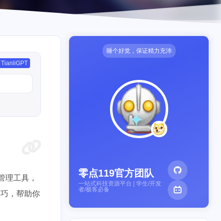
睡个好觉，保证精力充沛
TianliGPT
零点119官方团队
识管理工具，
一站式科技资源平台 | 学生/开发
者/极客必备
技巧，帮助你