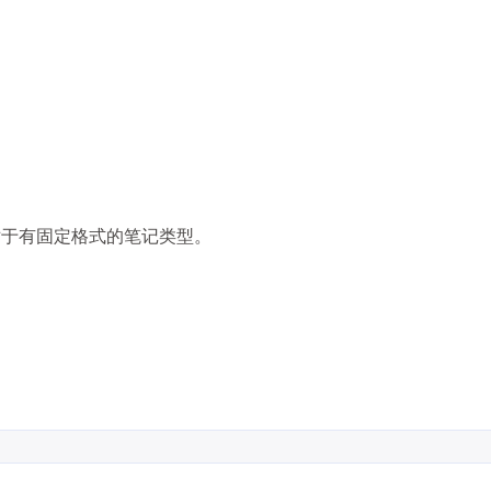
8
8
10
移动应用
系统优化
编程语言
11
7
4
视频编辑
设计软件
跨平台
边
5
9
7
量子计算
隐私计算
高可用
五月 2026
四月 2026
8
16
篇
篇
是对于有固定格式的笔记类型。
一月 2026
十二月 2025
13
14
篇
篇