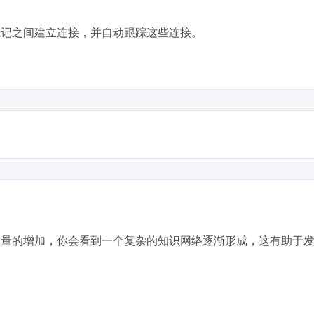
在笔记之间建立连接，并自动跟踪这些连接。
兴趣点
寻找你感兴趣的领域
7
6
5
3D建模
AI辅助
AR/VR
PDF工
5
6
6
低代码
前端开发
办公软件
区
数量的增加，你会看到一个复杂的知识网络逐渐形成，这有助于
6
6
3
图像处理
大模型
安全防护
实
8
10
11
效率工具
数字孪生
数据可视化