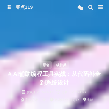
零点119
微博
抖音
原创
软件类
# AI辅助编程工具实战：从代码补全
到系统设计
发表于
2025-11-30
更新于
2025-11-30
字数总计:
2.5k
阅读时长:
11分钟
成都