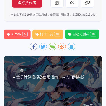
打赏作者
本文由零点119官方团队原创，转载请注明出处。文章ID: ad915e4c
AR/VR
协作工具
自动化测试
5
10
10
上一篇
# 量子计算模拟器使用指南：从入门到实践
下一篇