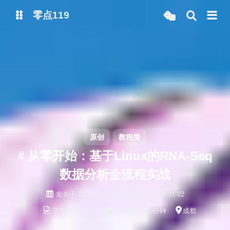
零点119
微博
抖音
原创
教程类
# 从零开始：基于Linux的RNA-Seq
数据分析全流程实战
发表于
2026-01-02
更新于
2026-01-02
字数总计:
2.3k
阅读时长:
10分钟
成都