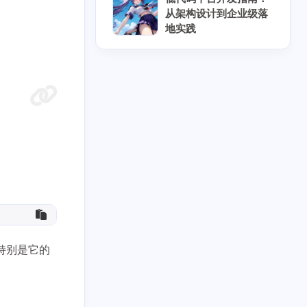
从架构设计到企业级落
地实践
8
5
5
7
具
云原生
云计算
人工智能
3
10
6
块链
协作工具
后端开发
。特别是它的
10
8
8
时协作
密码安全
开源替代
3
5
5
数据结构
物联网
科学计算