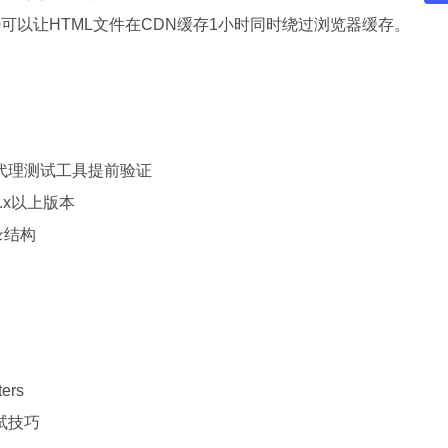
xage=3600可以让HTML文件在CDN缓存1小时同时绕过浏览器缓存。
向代理测试工具提前验证
4.x以上版本
目录结构
ers
调试技巧