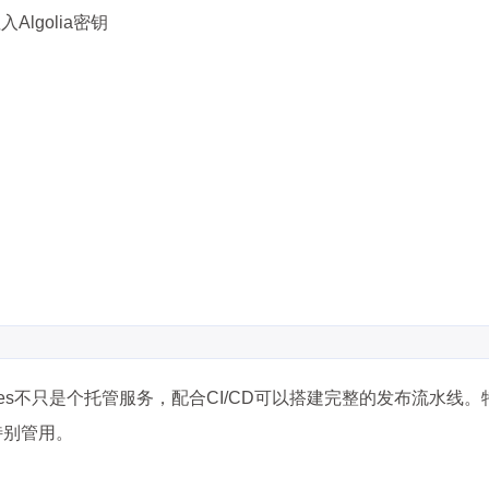
lgolia密钥
兴趣点
寻找你感兴趣的领域
7
6
5
3D建模
AI辅助
AR/VR
PDF工
5
6
6
低代码
前端开发
办公软件
区
ges不只是个托管服务，配合CI/CD可以搭建完整的发布流水线
6
6
3
图像处理
大模型
安全防护
实
特别管用。
8
10
11
效率工具
数字孪生
数据可视化