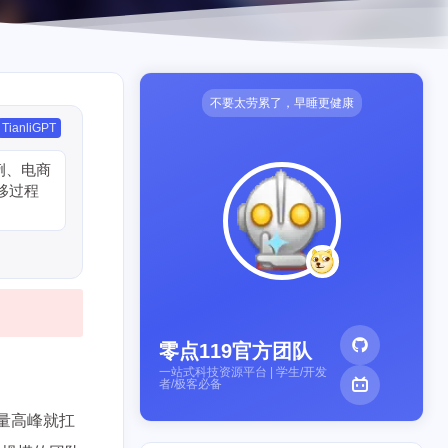
不要太劳累了，早睡更健康
TianliGPT
示例、电商
移过程
零点119官方团队
一站式科技资源平台 | 学生/开发
者/极客必备
流量高峰就扛