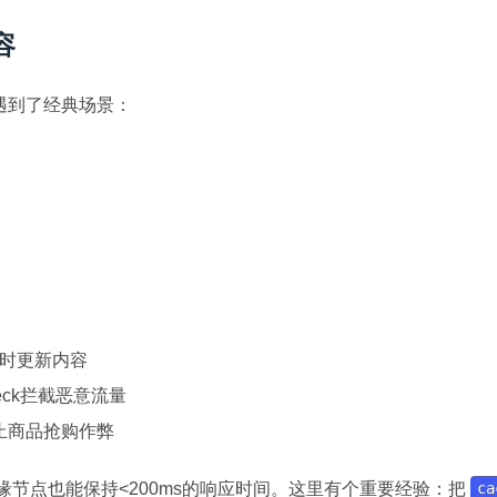
8
8
10
移动应用
系统优化
编程语言
容
11
7
4
视频编辑
设计软件
跨平台
边
遇到了经典场景：
5
9
7
量子计算
隐私计算
高可用
五月 2026
四月 2026
8
16
篇
篇
一月 2026
十二月 2025
13
14
篇
篇
PI实时更新内容
Check拦截恶意流量
g防止商品抢购作弊
缘节点也能保持<200ms的响应时间。这里有个重要经验：把
ca