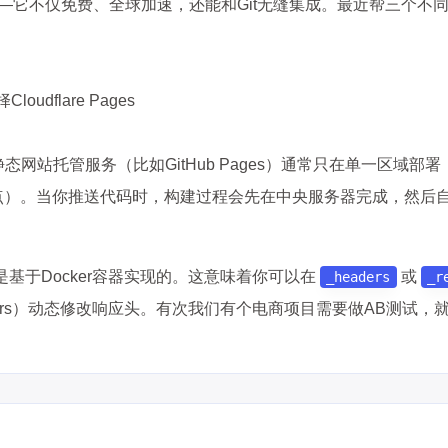
个神器——它不仅免费、全球加速，还能和Git无缝集成。最近帮三个不
。
dflare Pages
站托管服务（比如GitHub Pages）通常只在单一区域部署
00多个节点）。当你推送代码时，构建过程会先在中央服务器完成，然后
是基于Docker容器实现的。这意味着你可以在
或
_headers
_r
ers）动态修改响应头。有次我们有个电商项目需要做AB测试，