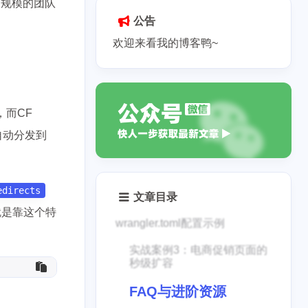
同规模的团队
公告
欢迎来看我的博客鸭~
，而CF
自动分发到
edirects
文章目录
就是靠这个特
wrangler.toml配置示例
实战案例3：电商促销页面的
秒级扩容
FAQ与进阶资源