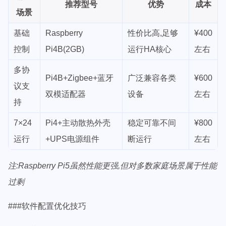
推荐型号
优势
成本
场景
基础
Raspberry
性价比高,足够
¥400
控制
Pi4B(2GB)
运行HA核心
左右
多协
Pi4B+Zigbee+蓝牙
广泛兼容各类
¥600
议支
双模适配器
设备
左右
持
7×24
Pi4+主动散热外壳
稳定可靠不间
¥800
运行
+UPS电源组件
断运行
左右
注:Raspberry Pi5虽然性能更强,但对多数家庭场景属于性能
过剩
###软件配置优化技巧