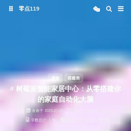
零点119
微博
抖音
原创
搭建类
# 树莓派智能家居中心：从零搭建你
的家庭自动化大脑
发表于
2025-07-03
更新于
2025-07-03
字数总计:
1.8k
阅读时长:
6分钟
成都