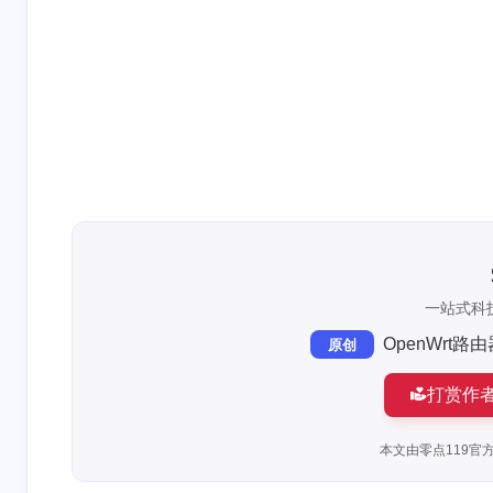
[up主专用，视频内嵌代码贴在这]
一站式科技
OpenWrt
原创
打赏作
本文由零点119官方