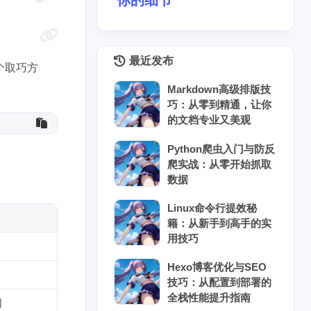
你的细节
最近发布
个取巧方
Markdown高级排版技
巧：从零到精通，让你
的文档专业又美观
Python爬虫入门与防反
爬实战：从零开始抓取
数据
Linux命令行提效秘
籍：从新手到高手的实
用技巧
Hexo博客优化与SEO
技巧：从配置到部署的
全栈性能提升指南
间