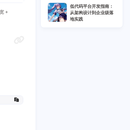
低代码平台开发指南：
 +
从架构设计到企业级落
地实践
8
5
5
7
具
云原生
云计算
人工智能
3
10
6
块链
协作工具
后端开发
10
8
8
时协作
密码安全
开源替代
3
5
5
数据结构
物联网
科学计算