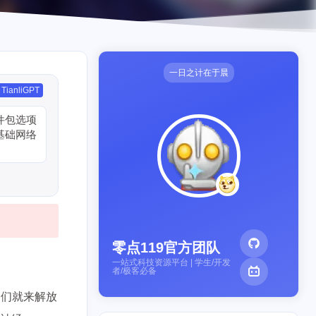
一日之计在于晨
TianliGPT
件包选项
基础网络
零点119官方团队
一站式科技资源平台 | 学生/开发
者/极客必备
咱们就来解放