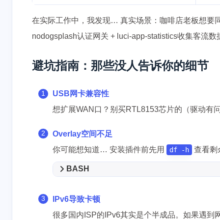
在实际工作中，我发现… 真实场景：咖啡店老板想要同时
nodogsplash认证网关 + luci-app-statist
避坑指南：那些没人告诉你的细节
USB网卡兼容性
互动
最新评论
想扩展WAN口？别买RTL8153芯片的（驱动有
没有评论
Overlay空间不足
你可能想知道… 安装插件前先用
查看剩
df -h
BASH
IPv6导致卡顿
很多国内ISP的IPv6其实是个半成品。如果遇到