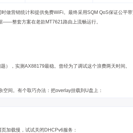
做营销统计和提供免费WiFi。最终采用SQM QoS保证公平带宽
ics收集客流数据——整套方案在老款MT7621路由上流畅运行。
兴趣点
寻找你感兴趣的领域
问题），实测AX88179最稳。曾经为了调试这个浪费两天时间。
7
6
5
3D建模
AI辅助
AR/VR
PDF工
余空间。有个取巧办法：把overlay挂载到U盘上：
5
6
6
低代码
前端开发
办公软件
区
6
6
3
图像处理
大模型
安全防护
实
8
10
11
效率工具
数字孪生
数据可视化
网页加载慢，试试关闭DHCPv6服务：