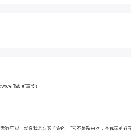
8
8
10
移动应用
系统优化
编程语言
11
7
4
视频编辑
设计软件
跨平台
边
5
9
7
量子计算
隐私计算
高可用
五月 2026
四月 2026
8
16
篇
篇
一月 2026
十二月 2025
13
14
篇
篇
are Table”章节）
无数可能。就像我常对客户说的：”它不是路由器，是你家的数