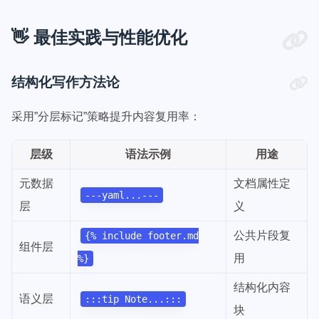
👋 最佳实践与性能优化
结构化写作方法论
采用”分层标记”策略提升内容复用率：
层级
语法示例
用途
元数据
文档属性定
---yaml...---
层
义
公共片段复
{% include footer.md
组件层
用
%}
结构化内容
语义层
:::tip Note...:::
块