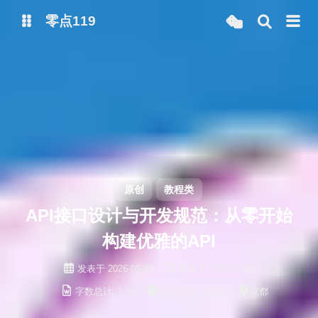
零点119
微博
抖音
原创
教程类
API接口设计与开发规范：从零开始
构建优雅的API
发表于
2026-05-03
更新于
2026-05-03
字数总计:
1.5k
阅读时长:
6分钟
成都