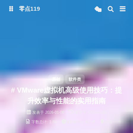
零点119
微博
抖音
原创
软件类
# VMware虚拟机高级使用技巧：提
升效率与性能的实用指南
发表于
2026-01-08
更新于
2026-01-08
字数总计:
1.8k
阅读时长:
6分钟
成都