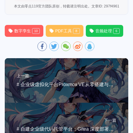
本文由零点119官方团队原创，转载请注明出处。文章ID: 297f4961
数字孪生
PDF工具
音频处理
10
8
6
上一篇
# 企业级虚拟化平台Proxmox VE从零搭建与深度配置指南
下一篇
# 自建企业级代码托管平台：Gitea 深度部署与配置指南