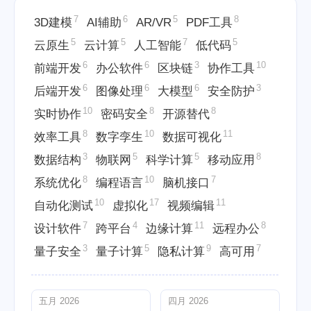
7
6
5
8
3D建模
AI辅助
AR/VR
PDF工具
5
5
7
5
云原生
云计算
人工智能
低代码
6
6
3
10
前端开发
办公软件
区块链
协作工具
6
6
6
3
后端开发
图像处理
大模型
安全防护
10
8
8
实时协作
密码安全
开源替代
8
10
11
效率工具
数字孪生
数据可视化
3
5
5
8
数据结构
物联网
科学计算
移动应用
8
10
7
系统优化
编程语言
脑机接口
10
17
11
自动化测试
虚拟化
视频编辑
7
4
11
8
设计软件
跨平台
边缘计算
远程办公
3
5
9
7
量子安全
量子计算
隐私计算
高可用
五月 2026
四月 2026