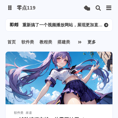
增加了订阅管理系统，可以订阅每月会员到期时间，提前几天进行微信提醒续费，有效防止忘记续费 [图片]
零点119
提示词优化器。 [图片]
重新搞了一个视频播放网站，展现更加直观 [图片]
更新了监控服务器的api，网站运行状态随时都能知道了。 [图片]
微博
今天给友情链接界面开发了一个图形化界面。 [图片]
监控系统和网站状态的工具，我感觉还挺好使的。非常不错，好用，随时能看到所有运行中的服务 [图片]
首页
软件类
教程类
搭建类
更多
抖音
莎娘又去泰国了，真是羡慕呀！ [图片]
更新了很多信息，优化了临时邮箱的逻辑，开放了注册。 [图片]
音乐
文章工具业搞出来了，这下可以快速产出了。 朋友圈发布工具终于搞出来了，这些可以简单的发布朋友圈了，图片，音乐，视频，都可以发布了。 [图片]
增加了订阅管理系统，可以订阅每月会员到期时间，提前几天进行微信提醒续费，有效防止忘记续费 [图片]
软件类
未读