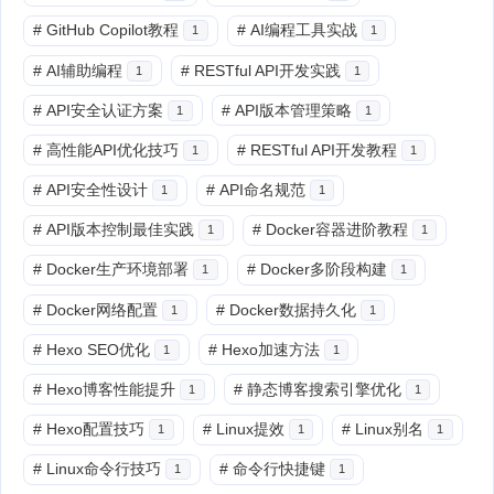
#
GitHub Copilot教程
#
AI编程工具实战
1
1
#
AI辅助编程
#
RESTful API开发实践
1
1
#
API安全认证方案
#
API版本管理策略
1
1
#
高性能API优化技巧
#
RESTful API开发教程
1
1
#
API安全性设计
#
API命名规范
1
1
#
API版本控制最佳实践
#
Docker容器进阶教程
1
1
#
Docker生产环境部署
#
Docker多阶段构建
1
1
#
Docker网络配置
#
Docker数据持久化
1
1
#
Hexo SEO优化
#
Hexo加速方法
1
1
#
Hexo博客性能提升
#
静态博客搜索引擎优化
1
1
#
Hexo配置技巧
#
Linux提效
#
Linux别名
1
1
1
#
Linux命令行技巧
#
命令行快捷键
1
1