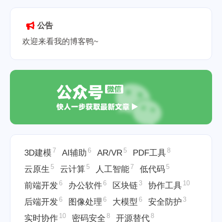
2025-05-18
公告
欢迎来看我的博客鸭~
7
6
5
8
3D建模
AI辅助
AR/VR
PDF工具
5
5
7
5
云原生
云计算
人工智能
低代码
6
6
3
10
前端开发
办公软件
区块链
协作工具
6
6
6
3
后端开发
图像处理
大模型
安全防护
10
8
8
实时协作
密码安全
开源替代