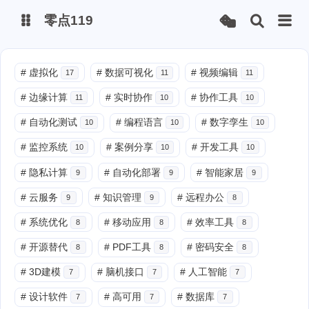
零点119
微博
#
虚拟化
#
数据可视化
#
视频编辑
17
11
11
#
边缘计算
#
实时协作
#
协作工具
11
10
10
抖音
#
自动化测试
#
编程语言
#
数字孪生
10
10
10
#
监控系统
#
案例分享
#
开发工具
10
10
10
#
隐私计算
#
自动化部署
#
智能家居
9
9
9
#
云服务
#
知识管理
#
远程办公
9
9
8
#
系统优化
#
移动应用
#
效率工具
8
8
8
#
开源替代
#
PDF工具
#
密码安全
8
8
8
#
3D建模
#
脑机接口
#
人工智能
7
7
7
#
设计软件
#
高可用
#
数据库
7
7
7