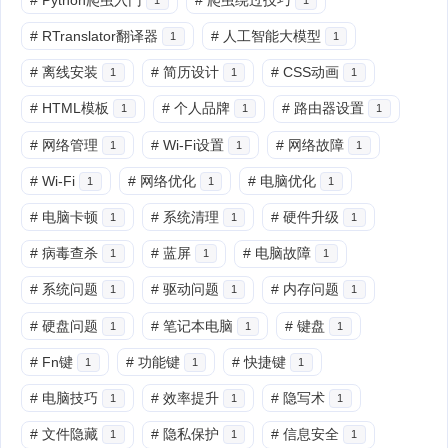
#
RTranslator翻译器
#
人工智能大模型
1
1
#
离线安装
#
简历设计
#
CSS动画
1
1
1
#
HTML模板
#
个人品牌
#
路由器设置
1
1
1
#
网络管理
#
Wi-Fi设置
#
网络故障
1
1
1
#
Wi-Fi
#
网络优化
#
电脑优化
1
1
1
#
电脑卡顿
#
系统清理
#
硬件升级
1
1
1
#
病毒查杀
#
蓝屏
#
电脑故障
1
1
1
#
系统问题
#
驱动问题
#
内存问题
1
1
1
#
硬盘问题
#
笔记本电脑
#
键盘
1
1
1
#
Fn键
#
功能键
#
快捷键
1
1
1
#
电脑技巧
#
效率提升
#
隐写术
1
1
1
#
文件隐藏
#
隐私保护
#
信息安全
1
1
1