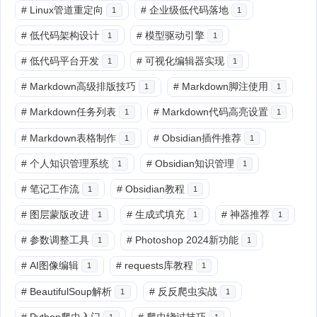
#
Linux管道重定向
#
企业级低代码落地
1
1
#
低代码架构设计
#
模型驱动引擎
1
1
#
低代码平台开发
#
可视化编辑器实现
1
1
#
Markdown高级排版技巧
#
Markdown脚注使用
1
1
#
Markdown任务列表
#
Markdown代码高亮设置
1
1
#
Markdown表格制作
#
Obsidian插件推荐
1
1
#
个人知识管理系统
#
Obsidian知识管理
1
1
#
笔记工作流
#
Obsidian教程
1
1
#
图层蒙版改进
#
生成式填充
#
神器推荐
1
1
1
#
参数调整工具
#
Photoshop 2024新功能
1
1
#
AI图像编辑
#
requests库教程
1
1
#
BeautifulSoup解析
#
反反爬虫实战
1
1
#
Python爬虫入门
#
爬虫绕过技巧
1
1