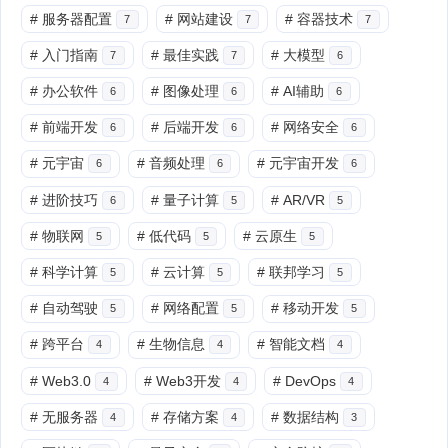
#
服务器配置
#
网站建设
#
容器技术
7
7
7
#
入门指南
#
最佳实践
#
大模型
7
7
6
#
办公软件
#
图像处理
#
AI辅助
6
6
6
#
前端开发
#
后端开发
#
网络安全
6
6
6
#
元宇宙
#
音频处理
#
元宇宙开发
6
6
6
#
进阶技巧
#
量子计算
#
AR/VR
6
5
5
#
物联网
#
低代码
#
云原生
5
5
5
#
科学计算
#
云计算
#
联邦学习
5
5
5
#
自动驾驶
#
网络配置
#
移动开发
5
5
5
#
跨平台
#
生物信息
#
智能文档
4
4
4
#
Web3.0
#
Web3开发
#
DevOps
4
4
4
#
无服务器
#
存储方案
#
数据结构
4
4
3