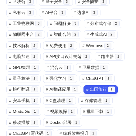
#
区块链
#
量子安全
#
安全防护
3
3
3
#
私有云
#
AI平台
#
边缘AI
3
3
3
#
工业物联网
#
问题解决
#
分布式存储
3
3
2
#
物联网中台
#
智能合约
#
生成式AI
2
2
2
#
技术解析
#
免费使用
#
Windows
2
2
2
#
电脑加速
#
API接口设计规范
#
路由器
2
2
2
#
GPU集群
#
混合云
#
卫星数据
1
1
1
#
量子算法
#
强化学习
#
ChatGPT
1
1
1
#
旅行翻译
#
AI翻译应用
#
出国旅行
1
1
1
#
安卓手机
#
C盘清理
#
存储管理
1
1
1
#
MediaGo
#
视频嗅探
#
批量下载
1
1
1
#
移动播放
#
Docker部署
1
1
#
ChatGPT写代码
#
编程效率提升
1
1