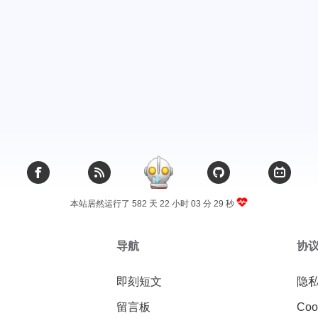
本站居然运行了 582 天
22 小时 03 分 29 秒
导航
协
即刻短文
隐
留言板
Coo