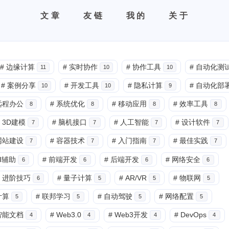
文章
友链
我的
关于
#
边缘计算
#
实时协作
#
协作工具
#
自动化测
11
10
10
#
案例分享
#
开发工具
#
隐私计算
#
自动化部
10
10
9
远程办公
#
系统优化
#
移动应用
#
效率工具
8
8
8
8
3D建模
#
脑机接口
#
人工智能
#
设计软件
7
7
7
7
网站建设
#
容器技术
#
入门指南
#
最佳实践
7
7
7
7
I辅助
#
前端开发
#
后端开发
#
网络安全
6
6
6
6
进阶技巧
#
量子计算
#
AR/VR
#
物联网
6
5
5
5
计算
#
联邦学习
#
自动驾驶
#
网络配置
5
5
5
5
智能文档
#
Web3.0
#
Web3开发
#
DevOps
4
4
4
4