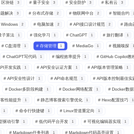
区块链
#
量子安全
#
安全防护
#
私有云
3
3
3
3
问题解决
#
分布式存储
#
物联网中台
#
智能合约
3
2
2
Windows
#
电脑加速
#
API接口设计规范
#
路由
2
2
2
量子算法
#
强化学习
#
ChatGPT
#
旅行翻译
1
1
1
1
#
C盘清理
#
存储管理
#
MediaGo
#
视频嗅探
1
1
1
#
ChatGPT写代码
#
编程效率提升
#
GitHub Copilot教
1
1
 API开发实践
#
API安全认证方案
#
API版本管理策略
1
1
1
#
API安全性设计
#
API命名规范
#
API版本控制最佳实
1
1
#
Docker多阶段构建
#
Docker网络配置
#
Docker数
1
1
o博客性能提升
#
静态博客搜索引擎优化
#
Hexo配置技巧
1
1
1
#
命令行快捷键
#
Linux管道重定向
1
1
1
型驱动引擎
#
低代码平台开发
#
可视化编辑器实现
1
1
1
#
Markdown任务列表
#
Markdown代码高亮设置
1
1