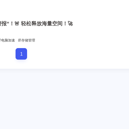
8
16
篇
篇
一月 2026
十二月 2025
报”！🚨 轻松释放海量空间！🚀
13
14
篇
篇
电脑加速
存储管理
1