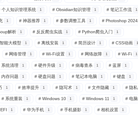
#
个人知识管理系统
#
Obsidian知识管理
#
笔记工作流
1
1
1
兴趣点
充
#
神器推荐
#
参数调整工具
#
Photoshop 20
1
1
1
寻找你感兴趣的领域
lSoup解析
#
反反爬虫实战
#
Python爬虫入门
1
1
1
智能大模型
#
离线安装
#
简历设计
#
CSS动画
1
1
1
7
6
5
3D建模
AI辅助
AR/VR
PDF工
#
网络管理
#
Wi-Fi设置
#
网络故障
#
Wi-Fi
1
1
1
1
5
6
6
低代码
前端开发
办公软件
区
系统清理
#
硬件升级
#
病毒查杀
#
蓝屏
1
1
1
1
6
6
3
图像处理
大模型
安全防护
实
内存问题
#
硬盘问题
#
笔记本电脑
#
键盘
1
1
1
1
8
10
11
巧
#
效率提升
#
隐写术
#
文件隐藏
#
隐私
效率工具
数字孪生
数据可视化
1
1
1
1
#
系统重装
#
Windows 10
#
Windows 11
#
电脑
1
1
1
8
8
10
移动应用
系统优化
编程语言
EFI
#
华为手机
#
手机摄影
#
相机设置
1
1
1
1
11
7
4
视频编辑
设计软件
跨平台
边
5
9
7
量子计算
隐私计算
高可用
五月 2026
四月 2026