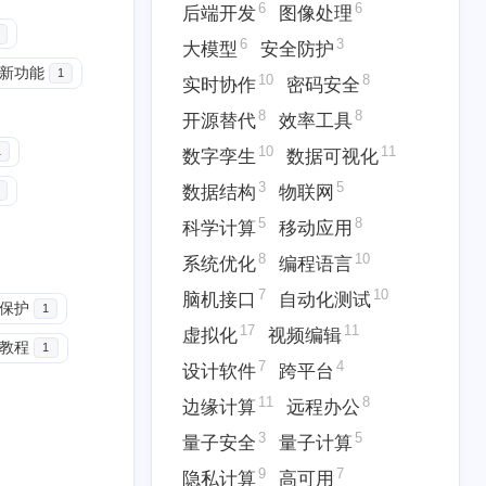
6
6
后端开发
图像处理
6
3
大模型
安全防护
24新功能
1
10
8
实时协作
密码安全
8
8
开源替代
效率工具
10
11
1
数字孪生
数据可视化
8
5
5
7
具
云原生
云计算
人工智能
3
5
数据结构
物联网
3
10
6
块链
协作工具
后端开发
5
8
科学计算
移动应用
10
8
8
时协作
密码安全
开源替代
8
10
系统优化
编程语言
7
10
脑机接口
自动化测试
3
5
5
保护
数据结构
物联网
科学计算
1
17
11
虚拟化
视频编辑
教程
1
7
10
17
脑机接口
自动化测试
虚拟化
7
4
设计软件
跨平台
11
8
边缘计算
远程办公
11
8
3
缘计算
远程办公
量子安全
3
5
量子安全
量子计算
三月 2026
二月 2026
9
7
隐私计算
高可用