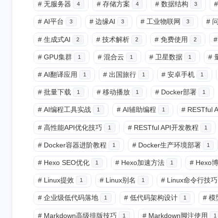
#
无服务器
#
存储方案
#
数据结构
#
4
4
3
#
AI平台
#
边缘AI
#
工业物联网
#
3
3
3
#
生成式AI
#
技术解析
#
免费使用
#
2
2
2
#
GPU集群
#
混合云
#
卫星数据
#
1
1
1
#
AI翻译应用
#
出国旅行
#
安卓手机
1
1
1
#
批量下载
#
移动播放
#
Docker部署
1
1
1
#
AI编程工具实战
#
AI辅助编程
#
RESTful
1
1
#
高性能API优化技巧
#
RESTful API开发教程
1
1
#
Docker容器进阶教程
#
Docker生产环境部署
1
1
#
Hexo SEO优化
#
Hexo加速方法
#
Hex
1
1
#
Linux提效
#
Linux别名
#
Linux命令行技巧
1
1
#
企业级低代码落地
#
低代码架构设计
#
模
1
1
#
Markdown高级排版技巧
#
Markdown脚注使用
1
1