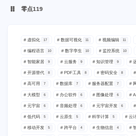
零点119
微博
#
虚拟化
#
数据可视化
#
视频编辑
17
11
11
#
编程语言
#
数字孪生
#
监控系统
抖音
10
10
10
#
智能家居
#
云服务
#
知识管理
#
9
9
9
#
开源替代
#
PDF工具
#
密码安全
#
8
8
8
#
高可用
#
数据库
#
服务器配置
#
7
7
7
#
大模型
#
办公软件
#
图像处理
#
A
6
6
6
#
元宇宙
#
音频处理
#
元宇宙开发
#
6
6
6
#
低代码
#
云原生
#
科学计算
#
云
5
5
5
#
移动开发
#
跨平台
#
生物信息
#
5
4
4