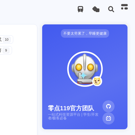
不要太劳累了，早睡更健康
试
10
署
9
零点119官方团队
一站式科技资源平台 | 学生/开发
者/极客必备