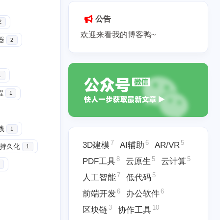
公告
2
欢迎来看我的博客鸭~
器
2
1
程
1
践
1
7
6
5
3D建模
AI辅助
AR/VR
据持久化
1
8
5
5
PDF工具
云原生
云计算
7
5
人工智能
低代码
6
6
前端开发
办公软件
3
10
区块链
协作工具