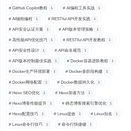
#
GitHub Copilot教程
#
AI编程工具实战
1
1
#
AI辅助编程
#
RESTful API开发实践
1
1
#
API安全认证方案
#
API版本管理策略
1
1
#
高性能API优化技巧
#
RESTful API开发教程
1
1
#
API安全性设计
#
API命名规范
1
1
#
API版本控制最佳实践
#
Docker容器进阶教程
1
1
#
Docker生产环境部署
#
Docker多阶段构建
1
1
#
Docker网络配置
#
Docker数据持久化
1
1
#
Hexo SEO优化
#
Hexo加速方法
1
1
#
Hexo博客性能提升
#
静态博客搜索引擎优化
1
1
#
Hexo配置技巧
#
Linux提效
#
Linux别名
1
1
1
#
Linux命令行技巧
#
命令行快捷键
1
1