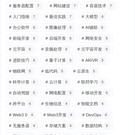
#
服务器配置
#
网站建设
#
容器技术
7
7
7
#
入门指南
#
最佳实践
#
大模型
7
7
6
#
办公软件
#
图像处理
#
AI辅助
6
6
6
#
前端开发
#
后端开发
#
网络安全
6
6
6
#
元宇宙
#
音频处理
#
元宇宙开发
6
6
6
#
进阶技巧
#
量子计算
#
AR/VR
6
5
5
#
物联网
#
低代码
#
云原生
5
5
5
#
科学计算
#
云计算
#
联邦学习
5
5
5
#
自动驾驶
#
网络配置
#
移动开发
5
5
5
#
跨平台
#
生物信息
#
智能文档
4
4
4
#
Web3.0
#
Web3开发
#
DevOps
4
4
4
#
无服务器
#
存储方案
#
数据结构
4
4
3