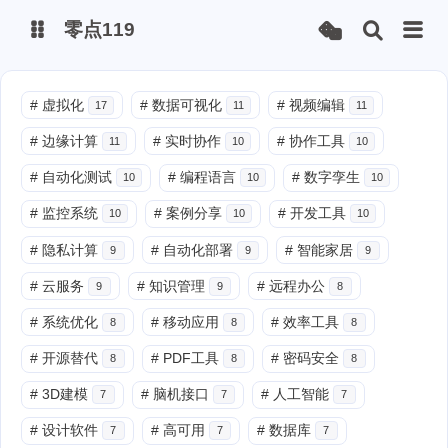
零点119
微博
#
虚拟化
#
数据可视化
#
视频编辑
17
11
11
#
边缘计算
#
实时协作
#
协作工具
11
10
10
抖音
#
自动化测试
#
编程语言
#
数字孪生
10
10
10
#
监控系统
#
案例分享
#
开发工具
10
10
10
#
隐私计算
#
自动化部署
#
智能家居
9
9
9
#
云服务
#
知识管理
#
远程办公
9
9
8
#
系统优化
#
移动应用
#
效率工具
8
8
8
#
开源替代
#
PDF工具
#
密码安全
8
8
8
#
3D建模
#
脑机接口
#
人工智能
7
7
7
#
设计软件
#
高可用
#
数据库
7
7
7