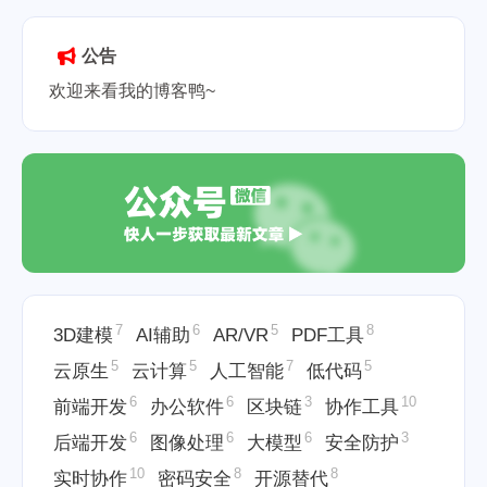
公告
欢迎来看我的博客鸭~
7
6
5
8
3D建模
AI辅助
AR/VR
PDF工具
5
5
7
5
云原生
云计算
人工智能
低代码
6
6
3
10
前端开发
办公软件
区块链
协作工具
6
6
6
3
后端开发
图像处理
大模型
安全防护
10
8
8
实时协作
密码安全
开源替代