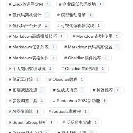
#
Linux管道重定向
#
企业级低代码落地
1
1
#
低代码架构设计
#
模型驱动引擎
1
1
#
低代码平台开发
#
可视化编辑器实现
1
1
#
Markdown高级排版技巧
#
Markdown脚注使用
1
1
#
Markdown任务列表
#
Markdown代码高亮设置
1
1
#
Markdown表格制作
#
Obsidian插件推荐
1
1
#
个人知识管理系统
#
Obsidian知识管理
1
1
#
笔记工作流
#
Obsidian教程
1
1
#
图层蒙版改进
#
生成式填充
#
神器推荐
1
1
1
#
参数调整工具
#
Photoshop 2024新功能
1
1
#
AI图像编辑
#
requests库教程
1
1
#
BeautifulSoup解析
#
反反爬虫实战
1
1
#
Python爬虫入门
#
爬虫绕过技巧
1
1