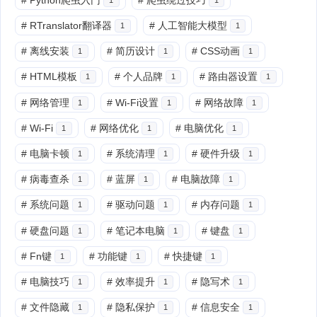
#
RTranslator翻译器
#
人工智能大模型
1
1
#
离线安装
#
简历设计
#
CSS动画
1
1
1
#
HTML模板
#
个人品牌
#
路由器设置
1
1
1
#
网络管理
#
Wi-Fi设置
#
网络故障
1
1
1
#
Wi-Fi
#
网络优化
#
电脑优化
1
1
1
#
电脑卡顿
#
系统清理
#
硬件升级
1
1
1
#
病毒查杀
#
蓝屏
#
电脑故障
1
1
1
#
系统问题
#
驱动问题
#
内存问题
1
1
1
#
硬盘问题
#
笔记本电脑
#
键盘
1
1
1
#
Fn键
#
功能键
#
快捷键
1
1
1
#
电脑技巧
#
效率提升
#
隐写术
1
1
1
#
文件隐藏
#
隐私保护
#
信息安全
1
1
1