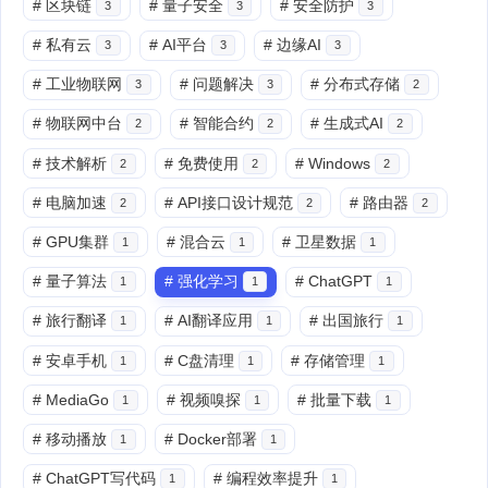
#
区块链
#
量子安全
#
安全防护
3
3
3
#
私有云
#
AI平台
#
边缘AI
3
3
3
#
工业物联网
#
问题解决
#
分布式存储
3
3
2
#
物联网中台
#
智能合约
#
生成式AI
2
2
2
#
技术解析
#
免费使用
#
Windows
2
2
2
#
电脑加速
#
API接口设计规范
#
路由器
2
2
2
#
GPU集群
#
混合云
#
卫星数据
1
1
1
#
量子算法
#
强化学习
#
ChatGPT
1
1
1
#
旅行翻译
#
AI翻译应用
#
出国旅行
1
1
1
#
安卓手机
#
C盘清理
#
存储管理
1
1
1
#
MediaGo
#
视频嗅探
#
批量下载
1
1
1
#
移动播放
#
Docker部署
1
1
#
ChatGPT写代码
#
编程效率提升
1
1