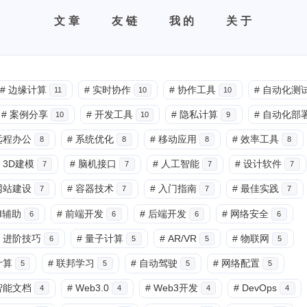
文章
友链
我的
关于
#
边缘计算
#
实时协作
#
协作工具
#
自动化测
11
10
10
#
案例分享
#
开发工具
#
隐私计算
#
自动化部
10
10
9
远程办公
#
系统优化
#
移动应用
#
效率工具
8
8
8
8
3D建模
#
脑机接口
#
人工智能
#
设计软件
7
7
7
7
网站建设
#
容器技术
#
入门指南
#
最佳实践
7
7
7
7
I辅助
#
前端开发
#
后端开发
#
网络安全
6
6
6
6
进阶技巧
#
量子计算
#
AR/VR
#
物联网
6
5
5
5
计算
#
联邦学习
#
自动驾驶
#
网络配置
5
5
5
5
智能文档
#
Web3.0
#
Web3开发
#
DevOps
4
4
4
4