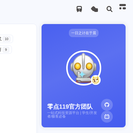
一日之计在于晨
试
10
署
9
零点119官方团队
一站式科技资源平台 | 学生/开发
者/极客必备