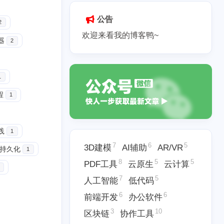
公告
2
欢迎来看我的博客鸭~
器
2
1
程
1
践
1
7
6
5
3D建模
AI辅助
AR/VR
据持久化
1
8
5
5
PDF工具
云原生
云计算
7
5
人工智能
低代码
6
6
前端开发
办公软件
3
10
区块链
协作工具