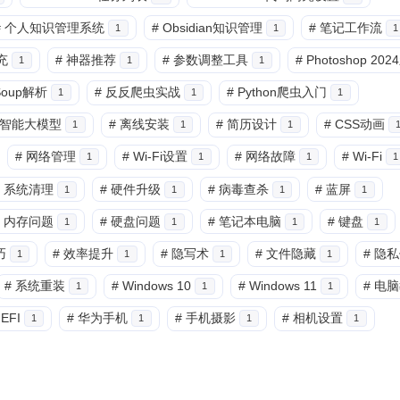
#
个人知识管理系统
#
Obsidian知识管理
#
笔记工作流
1
1
1
兴趣点
充
#
神器推荐
#
参数调整工具
#
Photoshop 20
1
1
1
寻找你感兴趣的领域
lSoup解析
#
反反爬虫实战
#
Python爬虫入门
1
1
1
智能大模型
#
离线安装
#
简历设计
#
CSS动画
1
1
1
7
6
5
3D建模
AI辅助
AR/VR
PDF工
#
网络管理
#
Wi-Fi设置
#
网络故障
#
Wi-Fi
1
1
1
1
5
6
6
低代码
前端开发
办公软件
区
系统清理
#
硬件升级
#
病毒查杀
#
蓝屏
1
1
1
1
6
6
3
图像处理
大模型
安全防护
实
内存问题
#
硬盘问题
#
笔记本电脑
#
键盘
1
1
1
1
8
10
11
巧
#
效率提升
#
隐写术
#
文件隐藏
#
隐私
效率工具
数字孪生
数据可视化
1
1
1
1
#
系统重装
#
Windows 10
#
Windows 11
#
电脑
1
1
1
8
8
10
移动应用
系统优化
编程语言
EFI
#
华为手机
#
手机摄影
#
相机设置
1
1
1
1
11
7
4
视频编辑
设计软件
跨平台
边
5
9
7
量子计算
隐私计算
高可用
五月 2026
四月 2026