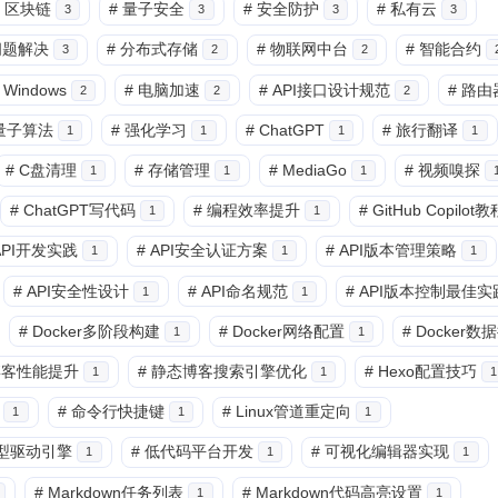
区块链
#
量子安全
#
安全防护
#
私有云
3
3
3
3
问题解决
#
分布式存储
#
物联网中台
#
智能合约
3
2
2
Windows
#
电脑加速
#
API接口设计规范
#
路由
2
2
2
量子算法
#
强化学习
#
ChatGPT
#
旅行翻译
1
1
1
1
#
C盘清理
#
存储管理
#
MediaGo
#
视频嗅探
1
1
1
#
ChatGPT写代码
#
编程效率提升
#
GitHub Copilot教
1
1
 API开发实践
#
API安全认证方案
#
API版本管理策略
1
1
1
#
API安全性设计
#
API命名规范
#
API版本控制最佳实
1
1
#
Docker多阶段构建
#
Docker网络配置
#
Docker数
1
1
o博客性能提升
#
静态博客搜索引擎优化
#
Hexo配置技巧
1
1
1
#
命令行快捷键
#
Linux管道重定向
1
1
1
型驱动引擎
#
低代码平台开发
#
可视化编辑器实现
1
1
1
#
Markdown任务列表
#
Markdown代码高亮设置
1
1