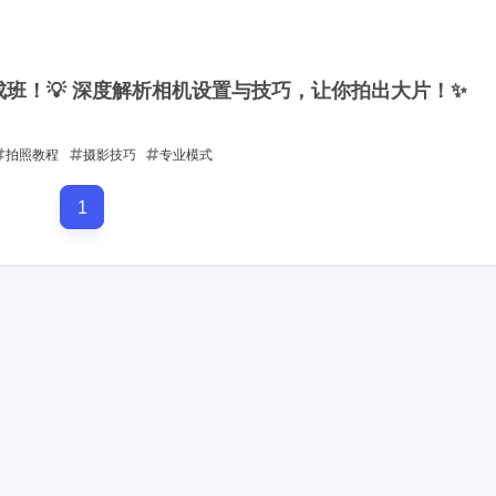
8
16
篇
篇
一月 2026
十二月 2025
速成班！💡 深度解析相机设置与技巧，让你拍出大片！✨
13
14
篇
篇
拍照教程
摄影技巧
专业模式
1