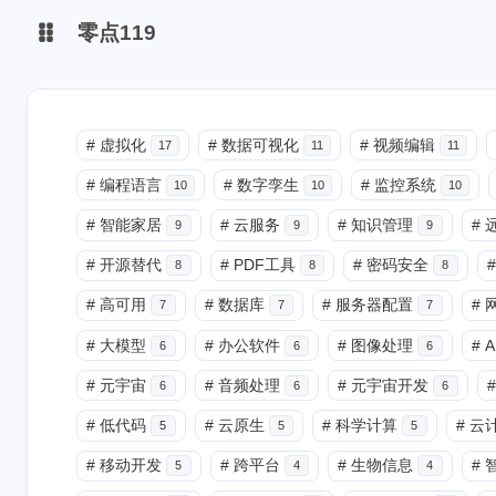
零点119
微博
#
虚拟化
#
数据可视化
#
视频编辑
17
11
11
#
编程语言
#
数字孪生
#
监控系统
抖音
10
10
10
#
智能家居
#
云服务
#
知识管理
#
9
9
9
#
开源替代
#
PDF工具
#
密码安全
#
8
8
8
#
高可用
#
数据库
#
服务器配置
#
7
7
7
#
大模型
#
办公软件
#
图像处理
#
A
6
6
6
#
元宇宙
#
音频处理
#
元宇宙开发
#
6
6
6
#
低代码
#
云原生
#
科学计算
#
云
5
5
5
#
移动开发
#
跨平台
#
生物信息
#
5
4
4