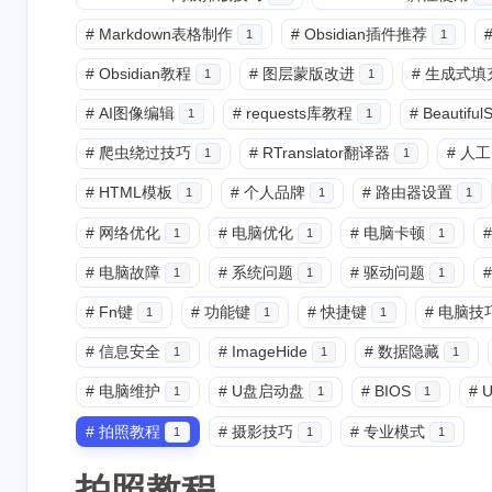
#
Markdown表格制作
#
Obsidian插件推荐
1
1
互动
#
Obsidian教程
#
图层蒙版改进
#
生成式填
1
1
最新评论
#
AI图像编辑
#
requests库教程
#
Beautifu
1
1
没有评论
#
爬虫绕过技巧
#
RTranslator翻译器
#
人工
1
1
#
HTML模板
#
个人品牌
#
路由器设置
1
1
1
#
网络优化
#
电脑优化
#
电脑卡顿
#
1
1
1
#
电脑故障
#
系统问题
#
驱动问题
#
1
1
1
#
Fn键
#
功能键
#
快捷键
#
电脑技
1
1
1
#
信息安全
#
ImageHide
#
数据隐藏
1
1
1
#
电脑维护
#
U盘启动盘
#
BIOS
#
U
1
1
1
#
拍照教程
#
摄影技巧
#
专业模式
1
1
1
拍照教程