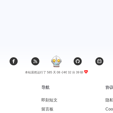
本站居然运行了 585 天
08 小时 32 分 40 秒
导航
协
即刻短文
隐
留言板
Coo