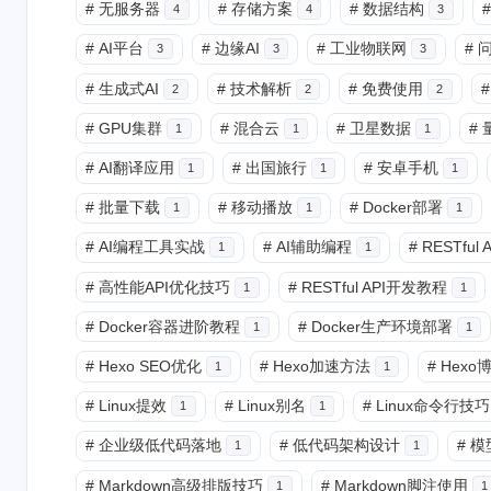
#
无服务器
#
存储方案
#
数据结构
#
4
4
3
#
AI平台
#
边缘AI
#
工业物联网
#
3
3
3
#
生成式AI
#
技术解析
#
免费使用
#
2
2
2
#
GPU集群
#
混合云
#
卫星数据
#
1
1
1
#
AI翻译应用
#
出国旅行
#
安卓手机
1
1
1
#
批量下载
#
移动播放
#
Docker部署
1
1
1
#
AI编程工具实战
#
AI辅助编程
#
RESTful
1
1
#
高性能API优化技巧
#
RESTful API开发教程
1
1
#
Docker容器进阶教程
#
Docker生产环境部署
1
1
#
Hexo SEO优化
#
Hexo加速方法
#
Hex
1
1
#
Linux提效
#
Linux别名
#
Linux命令行技巧
1
1
#
企业级低代码落地
#
低代码架构设计
#
模
1
1
#
Markdown高级排版技巧
#
Markdown脚注使用
1
1