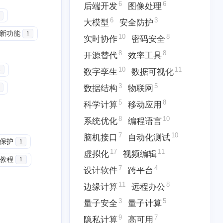
6
6
后端开发
图像处理
6
3
大模型
安全防护
24新功能
1
10
8
实时协作
密码安全
8
8
开源替代
效率工具
10
11
1
数字孪生
数据可视化
8
5
5
7
具
云原生
云计算
人工智能
3
5
数据结构
物联网
3
10
6
块链
协作工具
后端开发
5
8
科学计算
移动应用
10
8
8
时协作
密码安全
开源替代
8
10
系统优化
编程语言
7
10
脑机接口
自动化测试
3
5
5
保护
数据结构
物联网
科学计算
1
17
11
虚拟化
视频编辑
教程
1
7
10
17
脑机接口
自动化测试
虚拟化
7
4
设计软件
跨平台
11
8
边缘计算
远程办公
11
8
3
缘计算
远程办公
量子安全
3
5
量子安全
量子计算
三月 2026
二月 2026
9
7
隐私计算
高可用