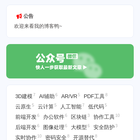
2025-05-26
公告
欢迎来看我的博客鸭~
7
6
5
8
3D建模
AI辅助
AR/VR
PDF工具
5
5
7
5
云原生
云计算
人工智能
低代码
6
6
3
10
前端开发
办公软件
区块链
协作工具
6
6
6
3
后端开发
图像处理
大模型
安全防护
10
8
8
实时协作
密码安全
开源替代