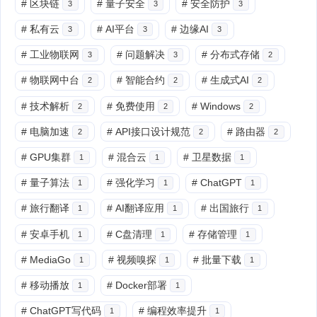
#
区块链
#
量子安全
#
安全防护
3
3
3
#
私有云
#
AI平台
#
边缘AI
3
3
3
#
工业物联网
#
问题解决
#
分布式存储
3
3
2
#
物联网中台
#
智能合约
#
生成式AI
2
2
2
#
技术解析
#
免费使用
#
Windows
2
2
2
#
电脑加速
#
API接口设计规范
#
路由器
2
2
2
#
GPU集群
#
混合云
#
卫星数据
1
1
1
#
量子算法
#
强化学习
#
ChatGPT
1
1
1
#
旅行翻译
#
AI翻译应用
#
出国旅行
1
1
1
#
安卓手机
#
C盘清理
#
存储管理
1
1
1
#
MediaGo
#
视频嗅探
#
批量下载
1
1
1
#
移动播放
#
Docker部署
1
1
#
ChatGPT写代码
#
编程效率提升
1
1