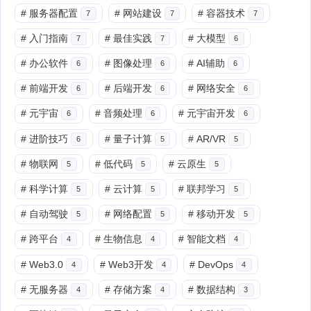
#
服务器配置
#
网站建设
#
容器技术
7
7
7
#
入门指南
#
最佳实践
#
大模型
7
7
6
#
办公软件
#
图像处理
#
AI辅助
6
6
6
#
前端开发
#
后端开发
#
网络安全
6
6
6
#
元宇宙
#
音频处理
#
元宇宙开发
6
6
6
#
进阶技巧
#
量子计算
#
AR/VR
6
5
5
#
物联网
#
低代码
#
云原生
5
5
5
#
科学计算
#
云计算
#
联邦学习
5
5
5
#
自动驾驶
#
网络配置
#
移动开发
5
5
5
#
跨平台
#
生物信息
#
智能文档
4
4
4
#
Web3.0
#
Web3开发
#
DevOps
4
4
4
#
无服务器
#
存储方案
#
数据结构
4
4
3