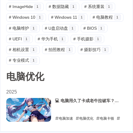
#
ImageHide
#
数据隐藏
#
系统重装
1
1
1
#
Windows 10
#
Windows 11
#
电脑教程
1
1
1
#
电脑维护
#
U盘启动盘
#
BIOS
1
1
1
#
UEFI
#
华为手机
#
手机摄影
1
1
1
#
相机设置
#
拍照教程
#
摄影技巧
1
1
1
#
专业模式
1
电脑优化
2025
💻 电脑用久了卡成老牛拉破车？🐮
这几招让你电脑瞬间返老还童！🚀
电脑加速
电脑优化
电脑卡顿
系统清理
硬件升级
病毒查杀