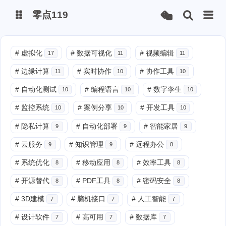
零点119
微博
#
虚拟化
#
数据可视化
#
视频编辑
17
11
11
#
边缘计算
#
实时协作
#
协作工具
11
10
10
抖音
#
自动化测试
#
编程语言
#
数字孪生
10
10
10
#
监控系统
#
案例分享
#
开发工具
10
10
10
#
隐私计算
#
自动化部署
#
智能家居
9
9
9
#
云服务
#
知识管理
#
远程办公
9
9
8
#
系统优化
#
移动应用
#
效率工具
8
8
8
#
开源替代
#
PDF工具
#
密码安全
8
8
8
#
3D建模
#
脑机接口
#
人工智能
7
7
7
#
设计软件
#
高可用
#
数据库
7
7
7