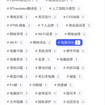
#
RTranslator翻译器
#
人工智能大模型
1
1
#
离线安装
#
简历设计
#
CSS动画
1
1
1
#
HTML模板
#
个人品牌
#
路由器设置
1
1
1
#
网络管理
#
Wi-Fi设置
#
网络故障
1
1
1
#
Wi-Fi
#
网络优化
#
电脑优化
1
1
1
#
电脑卡顿
#
系统清理
#
硬件升级
1
1
1
#
病毒查杀
#
蓝屏
#
电脑故障
1
1
1
#
系统问题
#
驱动问题
#
内存问题
1
1
1
#
硬盘问题
#
笔记本电脑
#
键盘
1
1
1
#
Fn键
#
功能键
#
快捷键
1
1
1
#
电脑技巧
#
效率提升
#
隐写术
1
1
1
#
文件隐藏
#
隐私保护
#
信息安全
1
1
1