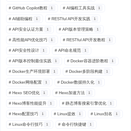
#
GitHub Copilot教程
#
AI编程工具实战
1
1
#
AI辅助编程
#
RESTful API开发实践
1
1
#
API安全认证方案
#
API版本管理策略
1
1
#
高性能API优化技巧
#
RESTful API开发教程
1
1
#
API安全性设计
#
API命名规范
1
1
#
API版本控制最佳实践
#
Docker容器进阶教程
1
1
#
Docker生产环境部署
#
Docker多阶段构建
1
1
#
Docker网络配置
#
Docker数据持久化
1
1
#
Hexo SEO优化
#
Hexo加速方法
1
1
#
Hexo博客性能提升
#
静态博客搜索引擎优化
1
1
#
Hexo配置技巧
#
Linux提效
#
Linux别名
1
1
1
#
Linux命令行技巧
#
命令行快捷键
1
1