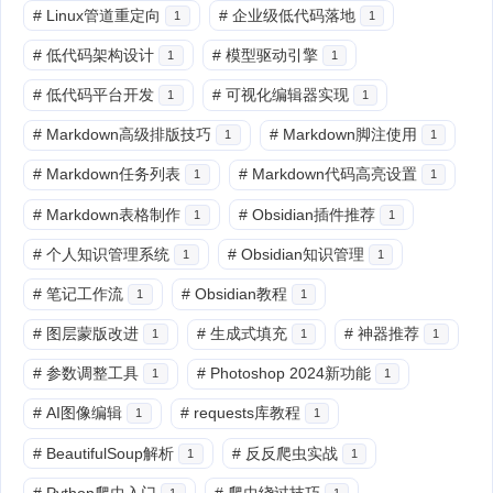
#
Linux管道重定向
#
企业级低代码落地
1
1
#
低代码架构设计
#
模型驱动引擎
1
1
#
低代码平台开发
#
可视化编辑器实现
1
1
#
Markdown高级排版技巧
#
Markdown脚注使用
1
1
#
Markdown任务列表
#
Markdown代码高亮设置
1
1
#
Markdown表格制作
#
Obsidian插件推荐
1
1
#
个人知识管理系统
#
Obsidian知识管理
1
1
#
笔记工作流
#
Obsidian教程
1
1
#
图层蒙版改进
#
生成式填充
#
神器推荐
1
1
1
#
参数调整工具
#
Photoshop 2024新功能
1
1
#
AI图像编辑
#
requests库教程
1
1
#
BeautifulSoup解析
#
反反爬虫实战
1
1
#
Python爬虫入门
#
爬虫绕过技巧
1
1