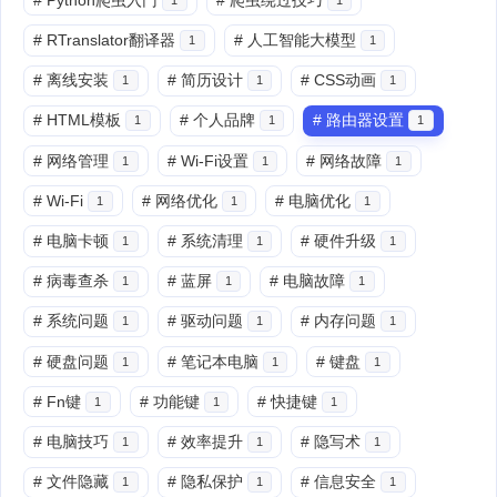
#
RTranslator翻译器
#
人工智能大模型
1
1
#
离线安装
#
简历设计
#
CSS动画
1
1
1
#
HTML模板
#
个人品牌
#
路由器设置
1
1
1
#
网络管理
#
Wi-Fi设置
#
网络故障
1
1
1
#
Wi-Fi
#
网络优化
#
电脑优化
1
1
1
#
电脑卡顿
#
系统清理
#
硬件升级
1
1
1
#
病毒查杀
#
蓝屏
#
电脑故障
1
1
1
#
系统问题
#
驱动问题
#
内存问题
1
1
1
#
硬盘问题
#
笔记本电脑
#
键盘
1
1
1
#
Fn键
#
功能键
#
快捷键
1
1
1
#
电脑技巧
#
效率提升
#
隐写术
1
1
1
#
文件隐藏
#
隐私保护
#
信息安全
1
1
1