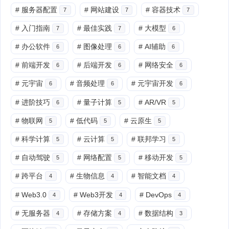
#
服务器配置
#
网站建设
#
容器技术
7
7
7
#
入门指南
#
最佳实践
#
大模型
7
7
6
#
办公软件
#
图像处理
#
AI辅助
6
6
6
#
前端开发
#
后端开发
#
网络安全
6
6
6
#
元宇宙
#
音频处理
#
元宇宙开发
6
6
6
#
进阶技巧
#
量子计算
#
AR/VR
6
5
5
#
物联网
#
低代码
#
云原生
5
5
5
#
科学计算
#
云计算
#
联邦学习
5
5
5
#
自动驾驶
#
网络配置
#
移动开发
5
5
5
#
跨平台
#
生物信息
#
智能文档
4
4
4
#
Web3.0
#
Web3开发
#
DevOps
4
4
4
#
无服务器
#
存储方案
#
数据结构
4
4
3