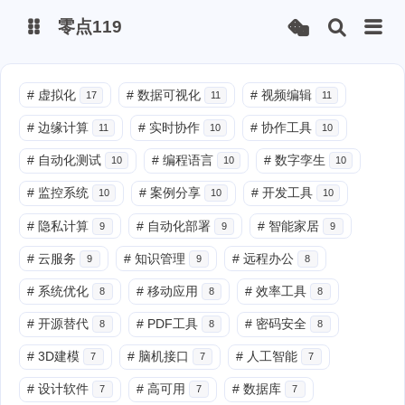
零点119
微博
#
虚拟化
#
数据可视化
#
视频编辑
17
11
11
#
边缘计算
#
实时协作
#
协作工具
11
10
10
抖音
#
自动化测试
#
编程语言
#
数字孪生
10
10
10
#
监控系统
#
案例分享
#
开发工具
10
10
10
#
隐私计算
#
自动化部署
#
智能家居
9
9
9
#
云服务
#
知识管理
#
远程办公
9
9
8
#
系统优化
#
移动应用
#
效率工具
8
8
8
#
开源替代
#
PDF工具
#
密码安全
8
8
8
#
3D建模
#
脑机接口
#
人工智能
7
7
7
#
设计软件
#
高可用
#
数据库
7
7
7