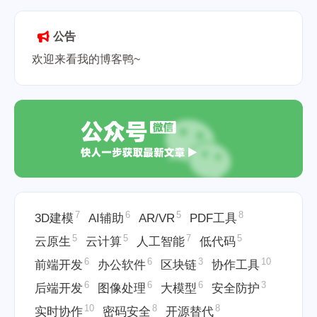
2025-05-28
公告
欢迎来看我的博客鸭~
7
6
5
8
3D建模
AI辅助
AR/VR
PDF工具
5
5
7
5
云原生
云计算
人工智能
低代码
6
6
3
10
前端开发
办公软件
区块链
协作工具
6
6
6
3
后端开发
图像处理
大模型
安全防护
10
8
8
实时协作
密码安全
开源替代