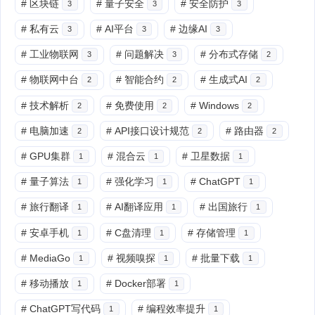
#
区块链
#
量子安全
#
安全防护
3
3
3
#
私有云
#
AI平台
#
边缘AI
3
3
3
#
工业物联网
#
问题解决
#
分布式存储
3
3
2
#
物联网中台
#
智能合约
#
生成式AI
2
2
2
#
技术解析
#
免费使用
#
Windows
2
2
2
#
电脑加速
#
API接口设计规范
#
路由器
2
2
2
#
GPU集群
#
混合云
#
卫星数据
1
1
1
#
量子算法
#
强化学习
#
ChatGPT
1
1
1
#
旅行翻译
#
AI翻译应用
#
出国旅行
1
1
1
#
安卓手机
#
C盘清理
#
存储管理
1
1
1
#
MediaGo
#
视频嗅探
#
批量下载
1
1
1
#
移动播放
#
Docker部署
1
1
#
ChatGPT写代码
#
编程效率提升
1
1