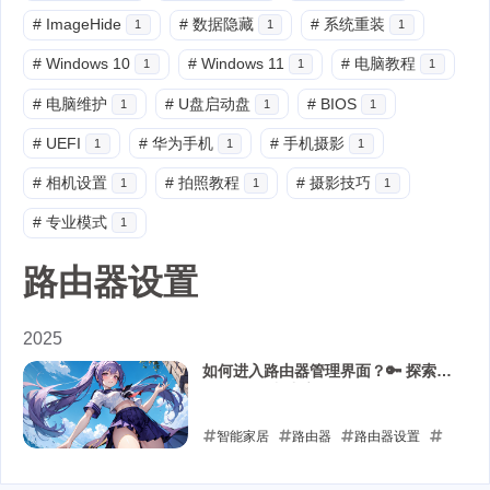
#
ImageHide
#
数据隐藏
#
系统重装
1
1
1
#
Windows 10
#
Windows 11
#
电脑教程
1
1
1
#
电脑维护
#
U盘启动盘
#
BIOS
1
1
1
#
UEFI
#
华为手机
#
手机摄影
1
1
1
#
相机设置
#
拍照教程
#
摄影技巧
1
1
1
#
专业模式
1
路由器设置
2025
如何进入路由器管理界面？🔑 探索你
的"网络控制中心"！
智能家居
路由器
路由器设置
网络管理
Wi-Fi设置