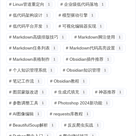
#
Linux管道重定向
#
企业级低代码落地
1
1
#
低代码架构设计
#
模型驱动引擎
1
1
#
低代码平台开发
#
可视化编辑器实现
1
1
#
Markdown高级排版技巧
#
Markdown脚注使用
1
1
#
Markdown任务列表
#
Markdown代码高亮设置
1
1
#
Markdown表格制作
#
Obsidian插件推荐
1
1
#
个人知识管理系统
#
Obsidian知识管理
1
1
#
笔记工作流
#
Obsidian教程
1
1
#
图层蒙版改进
#
生成式填充
#
神器推荐
1
1
1
#
参数调整工具
#
Photoshop 2024新功能
1
1
#
AI图像编辑
#
requests库教程
1
1
#
BeautifulSoup解析
#
反反爬虫实战
1
1
#
Python爬虫入门
#
爬虫绕过技巧
1
1