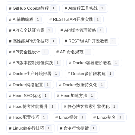
#
GitHub Copilot教程
#
AI编程工具实战
1
1
#
AI辅助编程
#
RESTful API开发实践
1
1
#
API安全认证方案
#
API版本管理策略
1
1
#
高性能API优化技巧
#
RESTful API开发教程
1
1
#
API安全性设计
#
API命名规范
1
1
#
API版本控制最佳实践
#
Docker容器进阶教程
1
1
#
Docker生产环境部署
#
Docker多阶段构建
1
1
#
Docker网络配置
#
Docker数据持久化
1
1
#
Hexo SEO优化
#
Hexo加速方法
1
1
#
Hexo博客性能提升
#
静态博客搜索引擎优化
1
1
#
Hexo配置技巧
#
Linux提效
#
Linux别名
1
1
1
#
Linux命令行技巧
#
命令行快捷键
1
1