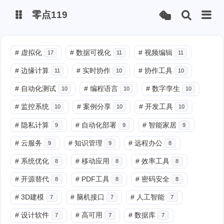
零点119
微博
#
虚拟化
#
数据可视化
#
视频编辑
17
11
11
#
边缘计算
#
实时协作
#
协作工具
11
10
10
抖音
#
自动化测试
#
编程语言
#
数字孪生
10
10
10
#
监控系统
#
案例分享
#
开发工具
10
10
10
#
隐私计算
#
自动化部署
#
智能家居
9
9
9
#
云服务
#
知识管理
#
远程办公
9
9
8
#
系统优化
#
移动应用
#
效率工具
8
8
8
#
开源替代
#
PDF工具
#
密码安全
8
8
8
#
3D建模
#
脑机接口
#
人工智能
7
7
7
#
设计软件
#
高可用
#
数据库
7
7
7