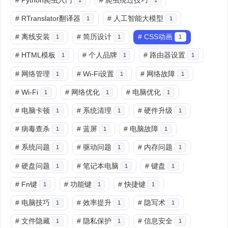
#
RTranslator翻译器
#
人工智能大模型
1
1
#
离线安装
#
简历设计
#
CSS动画
1
1
1
#
HTML模板
#
个人品牌
#
路由器设置
1
1
1
#
网络管理
#
Wi-Fi设置
#
网络故障
1
1
1
#
Wi-Fi
#
网络优化
#
电脑优化
1
1
1
#
电脑卡顿
#
系统清理
#
硬件升级
1
1
1
#
病毒查杀
#
蓝屏
#
电脑故障
1
1
1
#
系统问题
#
驱动问题
#
内存问题
1
1
1
#
硬盘问题
#
笔记本电脑
#
键盘
1
1
1
#
Fn键
#
功能键
#
快捷键
1
1
1
#
电脑技巧
#
效率提升
#
隐写术
1
1
1
#
文件隐藏
#
隐私保护
#
信息安全
1
1
1