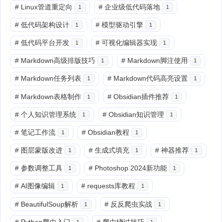
#
Linux管道重定向
#
企业级低代码落地
1
1
#
低代码架构设计
#
模型驱动引擎
1
1
#
低代码平台开发
#
可视化编辑器实现
1
1
#
Markdown高级排版技巧
#
Markdown脚注使用
1
1
#
Markdown任务列表
#
Markdown代码高亮设置
1
1
#
Markdown表格制作
#
Obsidian插件推荐
1
1
#
个人知识管理系统
#
Obsidian知识管理
1
1
#
笔记工作流
#
Obsidian教程
1
1
#
图层蒙版改进
#
生成式填充
#
神器推荐
1
1
1
#
参数调整工具
#
Photoshop 2024新功能
1
1
#
AI图像编辑
#
requests库教程
1
1
#
BeautifulSoup解析
#
反反爬虫实战
1
1
#
Python爬虫入门
#
爬虫绕过技巧
1
1