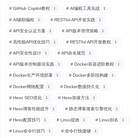
#
GitHub Copilot教程
#
AI编程工具实战
1
1
#
AI辅助编程
#
RESTful API开发实践
1
1
#
API安全认证方案
#
API版本管理策略
1
1
#
高性能API优化技巧
#
RESTful API开发教程
1
1
#
API安全性设计
#
API命名规范
1
1
#
API版本控制最佳实践
#
Docker容器进阶教程
1
1
#
Docker生产环境部署
#
Docker多阶段构建
1
1
#
Docker网络配置
#
Docker数据持久化
1
1
#
Hexo SEO优化
#
Hexo加速方法
1
1
#
Hexo博客性能提升
#
静态博客搜索引擎优化
1
1
#
Hexo配置技巧
#
Linux提效
#
Linux别名
1
1
1
#
Linux命令行技巧
#
命令行快捷键
1
1