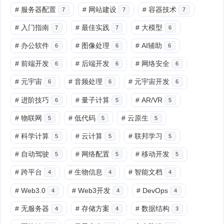
#
服务器配置
#
网站建设
#
容器技术
7
7
7
#
入门指南
#
最佳实践
#
大模型
7
7
6
#
办公软件
#
图像处理
#
AI辅助
6
6
6
#
前端开发
#
后端开发
#
网络安全
6
6
6
#
元宇宙
#
音频处理
#
元宇宙开发
6
6
6
#
进阶技巧
#
量子计算
#
AR/VR
6
5
5
#
物联网
#
低代码
#
云原生
5
5
5
#
科学计算
#
云计算
#
联邦学习
5
5
5
#
自动驾驶
#
网络配置
#
移动开发
5
5
5
#
跨平台
#
生物信息
#
智能文档
4
4
4
#
Web3.0
#
Web3开发
#
DevOps
4
4
4
#
无服务器
#
存储方案
#
数据结构
4
4
3