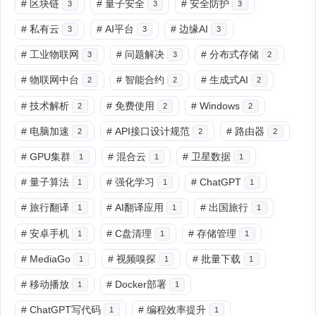
#
区块链
#
量子安全
#
安全防护
3
3
3
#
私有云
#
AI平台
#
边缘AI
3
3
3
#
工业物联网
#
问题解决
#
分布式存储
3
3
2
#
物联网中台
#
智能合约
#
生成式AI
2
2
2
#
技术解析
#
免费使用
#
Windows
2
2
2
#
电脑加速
#
API接口设计规范
#
路由器
2
2
2
#
GPU集群
#
混合云
#
卫星数据
1
1
1
#
量子算法
#
强化学习
#
ChatGPT
1
1
1
#
旅行翻译
#
AI翻译应用
#
出国旅行
1
1
1
#
安卓手机
#
C盘清理
#
存储管理
1
1
1
#
MediaGo
#
视频嗅探
#
批量下载
1
1
1
#
移动播放
#
Docker部署
1
1
#
ChatGPT写代码
#
编程效率提升
1
1