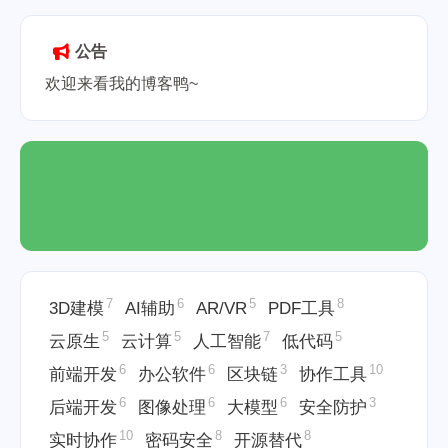
2025-05-31
公告
欢迎来看我的博客鸭~
7
6
5
8
3D建模
AI辅助
AR/VR
PDF工具
5
5
7
5
云原生
云计算
人工智能
低代码
6
6
3
10
前端开发
办公软件
区块链
协作工具
6
6
6
3
后端开发
图像处理
大模型
安全防护
10
8
8
实时协作
密码安全
开源替代