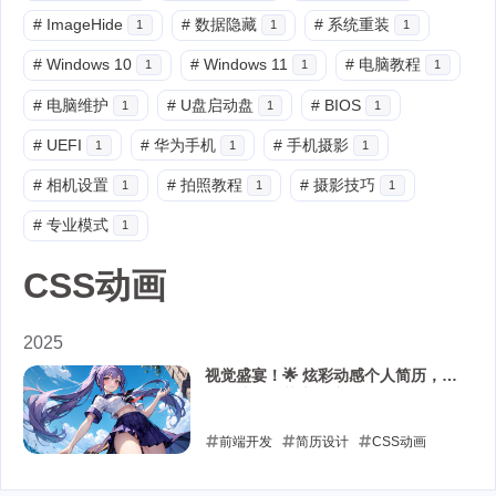
#
ImageHide
#
数据隐藏
#
系统重装
1
1
1
#
Windows 10
#
Windows 11
#
电脑教程
1
1
1
#
电脑维护
#
U盘启动盘
#
BIOS
1
1
1
#
UEFI
#
华为手机
#
手机摄影
1
1
1
#
相机设置
#
拍照教程
#
摄影技巧
1
1
1
#
专业模式
1
CSS动画
2025
视觉盛宴！🌟 炫彩动感个人简历，让
你的才华如艺术般绽放！✨
前端开发
简历设计
CSS动画
HTML模板
个人品牌