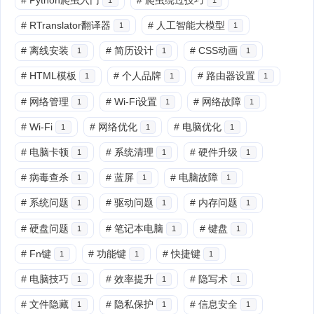
#
RTranslator翻译器
#
人工智能大模型
1
1
#
离线安装
#
简历设计
#
CSS动画
1
1
1
#
HTML模板
#
个人品牌
#
路由器设置
1
1
1
#
网络管理
#
Wi-Fi设置
#
网络故障
1
1
1
#
Wi-Fi
#
网络优化
#
电脑优化
1
1
1
#
电脑卡顿
#
系统清理
#
硬件升级
1
1
1
#
病毒查杀
#
蓝屏
#
电脑故障
1
1
1
#
系统问题
#
驱动问题
#
内存问题
1
1
1
#
硬盘问题
#
笔记本电脑
#
键盘
1
1
1
#
Fn键
#
功能键
#
快捷键
1
1
1
#
电脑技巧
#
效率提升
#
隐写术
1
1
1
#
文件隐藏
#
隐私保护
#
信息安全
1
1
1