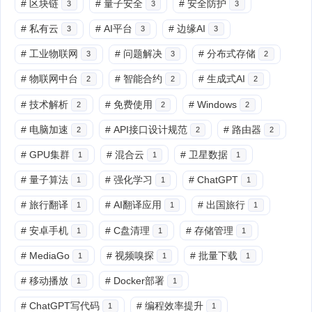
#
区块链
#
量子安全
#
安全防护
3
3
3
#
私有云
#
AI平台
#
边缘AI
3
3
3
#
工业物联网
#
问题解决
#
分布式存储
3
3
2
#
物联网中台
#
智能合约
#
生成式AI
2
2
2
#
技术解析
#
免费使用
#
Windows
2
2
2
#
电脑加速
#
API接口设计规范
#
路由器
2
2
2
#
GPU集群
#
混合云
#
卫星数据
1
1
1
#
量子算法
#
强化学习
#
ChatGPT
1
1
1
#
旅行翻译
#
AI翻译应用
#
出国旅行
1
1
1
#
安卓手机
#
C盘清理
#
存储管理
1
1
1
#
MediaGo
#
视频嗅探
#
批量下载
1
1
1
#
移动播放
#
Docker部署
1
1
#
ChatGPT写代码
#
编程效率提升
1
1