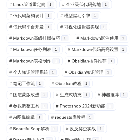
#
Linux管道重定向
#
企业级低代码落地
1
1
#
低代码架构设计
#
模型驱动引擎
1
1
#
低代码平台开发
#
可视化编辑器实现
1
1
#
Markdown高级排版技巧
#
Markdown脚注使用
1
1
#
Markdown任务列表
#
Markdown代码高亮设置
1
1
#
Markdown表格制作
#
Obsidian插件推荐
1
1
#
个人知识管理系统
#
Obsidian知识管理
1
1
#
笔记工作流
#
Obsidian教程
1
1
#
图层蒙版改进
#
生成式填充
#
神器推荐
1
1
1
#
参数调整工具
#
Photoshop 2024新功能
1
1
#
AI图像编辑
#
requests库教程
1
1
#
BeautifulSoup解析
#
反反爬虫实战
1
1
#
Python爬虫入门
#
爬虫绕过技巧
1
1