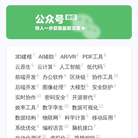
7
6
5
8
3D建模
AI辅助
AR/VR
PDF工具
5
5
7
5
云原生
云计算
人工智能
低代码
6
6
3
10
前端开发
办公软件
区块链
协作工具
6
6
6
3
后端开发
图像处理
大模型
安全防护
10
8
8
实时协作
密码安全
开源替代
8
10
11
效率工具
数字孪生
数据可视化
3
5
5
8
数据结构
物联网
科学计算
移动应用
8
10
7
系统优化
编程语言
脑机接口
10
17
11