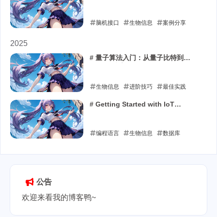
一个智能设备
脑机接口
生物信息
案例分享
2026-01-10
2025
# 量子算法入门：从量子比特到
Grover搜索
生物信息
进阶技巧
最佳实践
2025-12-16
# Getting Started with IoT
Development: A Technical Deep
Dive
编程语言
生物信息
数据库
2025-07-11
公告
欢迎来看我的博客鸭~