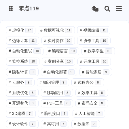
零点119
微博
#
虚拟化
#
数据可视化
#
视频编辑
17
11
11
#
边缘计算
#
实时协作
#
协作工具
11
10
10
抖音
#
自动化测试
#
编程语言
#
数字孪生
10
10
10
#
监控系统
#
案例分享
#
开发工具
10
10
10
#
隐私计算
#
自动化部署
#
智能家居
9
9
9
#
云服务
#
知识管理
#
远程办公
9
9
8
#
系统优化
#
移动应用
#
效率工具
8
8
8
#
开源替代
#
PDF工具
#
密码安全
8
8
8
#
3D建模
#
脑机接口
#
人工智能
7
7
7
#
设计软件
#
高可用
#
数据库
7
7
7