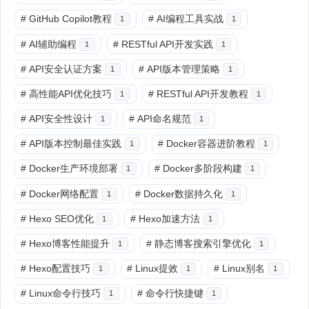
#
GitHub Copilot教程
#
AI编程工具实战
1
1
#
AI辅助编程
#
RESTful API开发实践
1
1
#
API安全认证方案
#
API版本管理策略
1
1
#
高性能API优化技巧
#
RESTful API开发教程
1
1
#
API安全性设计
#
API命名规范
1
1
#
API版本控制最佳实践
#
Docker容器进阶教程
1
1
#
Docker生产环境部署
#
Docker多阶段构建
1
1
#
Docker网络配置
#
Docker数据持久化
1
1
#
Hexo SEO优化
#
Hexo加速方法
1
1
#
Hexo博客性能提升
#
静态博客搜索引擎优化
1
1
#
Hexo配置技巧
#
Linux提效
#
Linux别名
1
1
1
#
Linux命令行技巧
#
命令行快捷键
1
1