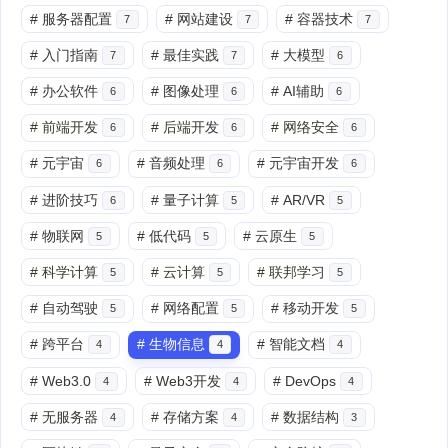
#
服务器配置
#
网站建设
#
容器技术
7
7
7
#
入门指南
#
最佳实践
#
大模型
7
7
6
#
办公软件
#
图像处理
#
AI辅助
6
6
6
#
前端开发
#
后端开发
#
网络安全
6
6
6
#
元宇宙
#
音频处理
#
元宇宙开发
6
6
6
#
进阶技巧
#
量子计算
#
AR/VR
6
5
5
#
物联网
#
低代码
#
云原生
5
5
5
#
科学计算
#
云计算
#
联邦学习
5
5
5
#
自动驾驶
#
网络配置
#
移动开发
5
5
5
#
跨平台
#
生物信息
#
智能文档
4
4
4
#
Web3.0
#
Web3开发
#
DevOps
4
4
4
#
无服务器
#
存储方案
#
数据结构
4
4
3