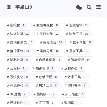
零点119
微博
#
虚拟化
#
数据可视化
#
视频编辑
17
11
11
#
边缘计算
#
实时协作
#
协作工具
11
10
10
抖音
#
自动化测试
#
编程语言
#
数字孪生
10
10
10
#
监控系统
#
案例分享
#
开发工具
10
10
10
#
隐私计算
#
自动化部署
#
智能家居
9
9
9
#
云服务
#
知识管理
#
远程办公
9
9
8
#
系统优化
#
移动应用
#
效率工具
8
8
8
#
开源替代
#
PDF工具
#
密码安全
8
8
8
#
3D建模
#
脑机接口
#
人工智能
7
7
7
#
设计软件
#
高可用
#
数据库
7
7
7