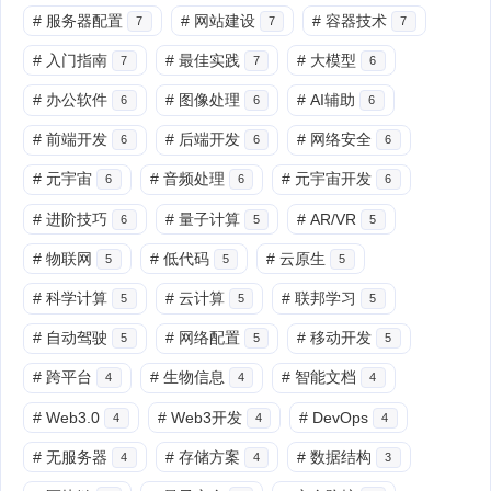
#
服务器配置
#
网站建设
#
容器技术
7
7
7
#
入门指南
#
最佳实践
#
大模型
7
7
6
#
办公软件
#
图像处理
#
AI辅助
6
6
6
#
前端开发
#
后端开发
#
网络安全
6
6
6
#
元宇宙
#
音频处理
#
元宇宙开发
6
6
6
#
进阶技巧
#
量子计算
#
AR/VR
6
5
5
#
物联网
#
低代码
#
云原生
5
5
5
#
科学计算
#
云计算
#
联邦学习
5
5
5
#
自动驾驶
#
网络配置
#
移动开发
5
5
5
#
跨平台
#
生物信息
#
智能文档
4
4
4
#
Web3.0
#
Web3开发
#
DevOps
4
4
4
#
无服务器
#
存储方案
#
数据结构
4
4
3