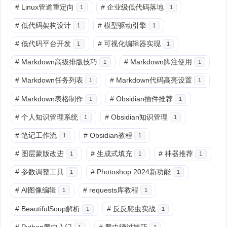
#
Linux管道重定向
#
企业级低代码落地
1
1
#
低代码架构设计
#
模型驱动引擎
1
1
#
低代码平台开发
#
可视化编辑器实现
1
1
#
Markdown高级排版技巧
#
Markdown脚注使用
1
1
#
Markdown任务列表
#
Markdown代码高亮设置
1
1
#
Markdown表格制作
#
Obsidian插件推荐
1
1
#
个人知识管理系统
#
Obsidian知识管理
1
1
#
笔记工作流
#
Obsidian教程
1
1
#
图层蒙版改进
#
生成式填充
#
神器推荐
1
1
1
#
参数调整工具
#
Photoshop 2024新功能
1
1
#
AI图像编辑
#
requests库教程
1
1
#
BeautifulSoup解析
#
反反爬虫实战
1
1
#
Python爬虫入门
#
爬虫绕过技巧
1
1