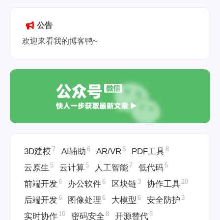
2025-05-25
公告
欢迎来看我的博客鸭~
7
6
5
8
3D建模
AI辅助
AR/VR
PDF工具
5
5
7
5
云原生
云计算
人工智能
低代码
6
6
3
10
前端开发
办公软件
区块链
协作工具
6
6
6
3
后端开发
图像处理
大模型
安全防护
10
8
8
实时协作
密码安全
开源替代