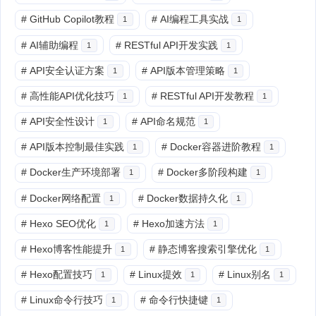
#
GitHub Copilot教程
#
AI编程工具实战
1
1
#
AI辅助编程
#
RESTful API开发实践
1
1
#
API安全认证方案
#
API版本管理策略
1
1
#
高性能API优化技巧
#
RESTful API开发教程
1
1
#
API安全性设计
#
API命名规范
1
1
#
API版本控制最佳实践
#
Docker容器进阶教程
1
1
#
Docker生产环境部署
#
Docker多阶段构建
1
1
#
Docker网络配置
#
Docker数据持久化
1
1
#
Hexo SEO优化
#
Hexo加速方法
1
1
#
Hexo博客性能提升
#
静态博客搜索引擎优化
1
1
#
Hexo配置技巧
#
Linux提效
#
Linux别名
1
1
1
#
Linux命令行技巧
#
命令行快捷键
1
1