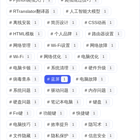
#
RTranslator翻译器
#
人工智能大模型
1
1
#
离线安装
#
简历设计
#
CSS动画
1
1
1
#
HTML模板
#
个人品牌
#
路由器设置
1
1
1
#
网络管理
#
Wi-Fi设置
#
网络故障
1
1
1
#
Wi-Fi
#
网络优化
#
电脑优化
1
1
1
#
电脑卡顿
#
系统清理
#
硬件升级
1
1
1
#
病毒查杀
#
蓝屏
#
电脑故障
1
1
1
#
系统问题
#
驱动问题
#
内存问题
1
1
1
#
硬盘问题
#
笔记本电脑
#
键盘
1
1
1
#
Fn键
#
功能键
#
快捷键
1
1
1
#
电脑技巧
#
效率提升
#
隐写术
1
1
1
#
文件隐藏
#
隐私保护
#
信息安全
1
1
1