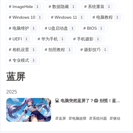
#
ImageHide
#
数据隐藏
#
系统重装
1
1
1
#
Windows 10
#
Windows 11
#
电脑教程
1
1
1
#
电脑维护
#
U盘启动盘
#
BIOS
1
1
1
#
UEFI
#
华为手机
#
手机摄影
1
1
1
#
相机设置
#
拍照教程
#
摄影技巧
1
1
1
#
专业模式
1
蓝屏
2025
💻 电脑突然蓝屏了？😱 别慌！蓝屏
代码解析与自救指南！🚑
蓝屏
电脑故障
系统问题
驱动
问题
内存问题
硬盘问题