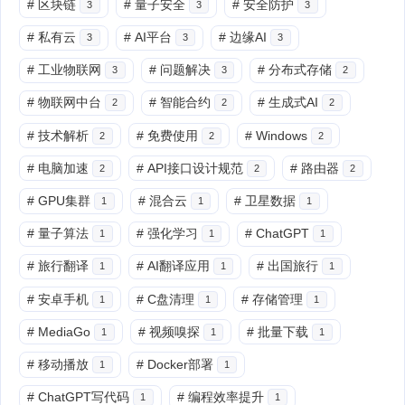
#
区块链
#
量子安全
#
安全防护
3
3
3
#
私有云
#
AI平台
#
边缘AI
3
3
3
#
工业物联网
#
问题解决
#
分布式存储
3
3
2
#
物联网中台
#
智能合约
#
生成式AI
2
2
2
#
技术解析
#
免费使用
#
Windows
2
2
2
#
电脑加速
#
API接口设计规范
#
路由器
2
2
2
#
GPU集群
#
混合云
#
卫星数据
1
1
1
#
量子算法
#
强化学习
#
ChatGPT
1
1
1
#
旅行翻译
#
AI翻译应用
#
出国旅行
1
1
1
#
安卓手机
#
C盘清理
#
存储管理
1
1
1
#
MediaGo
#
视频嗅探
#
批量下载
1
1
1
#
移动播放
#
Docker部署
1
1
#
ChatGPT写代码
#
编程效率提升
1
1