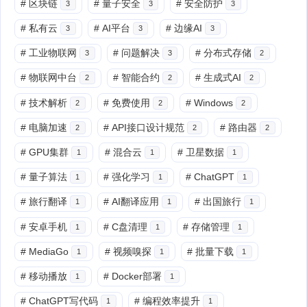
#
区块链
#
量子安全
#
安全防护
3
3
3
#
私有云
#
AI平台
#
边缘AI
3
3
3
#
工业物联网
#
问题解决
#
分布式存储
3
3
2
#
物联网中台
#
智能合约
#
生成式AI
2
2
2
#
技术解析
#
免费使用
#
Windows
2
2
2
#
电脑加速
#
API接口设计规范
#
路由器
2
2
2
#
GPU集群
#
混合云
#
卫星数据
1
1
1
#
量子算法
#
强化学习
#
ChatGPT
1
1
1
#
旅行翻译
#
AI翻译应用
#
出国旅行
1
1
1
#
安卓手机
#
C盘清理
#
存储管理
1
1
1
#
MediaGo
#
视频嗅探
#
批量下载
1
1
1
#
移动播放
#
Docker部署
1
1
#
ChatGPT写代码
#
编程效率提升
1
1