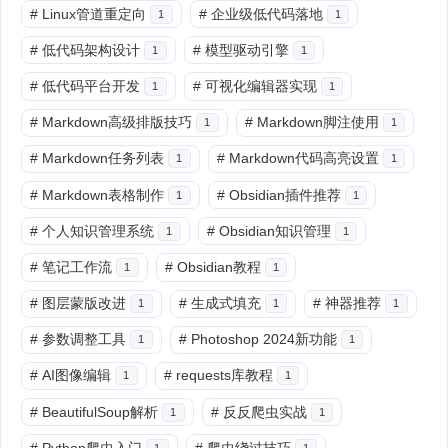
#
Linux管道重定向
#
企业级低代码落地
1
1
#
低代码架构设计
#
模型驱动引擎
1
1
#
低代码平台开发
#
可视化编辑器实现
1
1
#
Markdown高级排版技巧
#
Markdown脚注使用
1
1
#
Markdown任务列表
#
Markdown代码高亮设置
1
1
#
Markdown表格制作
#
Obsidian插件推荐
1
1
#
个人知识管理系统
#
Obsidian知识管理
1
1
#
笔记工作流
#
Obsidian教程
1
1
#
图层蒙版改进
#
生成式填充
#
神器推荐
1
1
1
#
参数调整工具
#
Photoshop 2024新功能
1
1
#
AI图像编辑
#
requests库教程
1
1
#
BeautifulSoup解析
#
反反爬虫实战
1
1
#
Python爬虫入门
#
爬虫绕过技巧
1
1