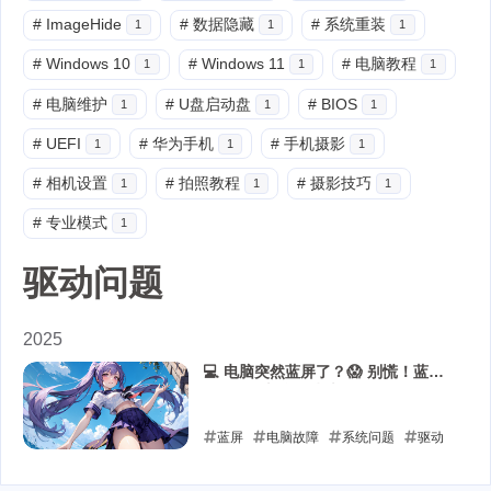
#
ImageHide
#
数据隐藏
#
系统重装
1
1
1
#
Windows 10
#
Windows 11
#
电脑教程
1
1
1
#
电脑维护
#
U盘启动盘
#
BIOS
1
1
1
#
UEFI
#
华为手机
#
手机摄影
1
1
1
#
相机设置
#
拍照教程
#
摄影技巧
1
1
1
#
专业模式
1
驱动问题
2025
💻 电脑突然蓝屏了？😱 别慌！蓝屏
代码解析与自救指南！🚑
蓝屏
电脑故障
系统问题
驱动
问题
内存问题
硬盘问题