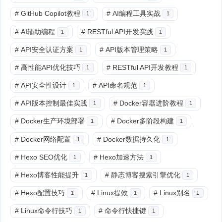
#
GitHub Copilot教程
#
AI编程工具实战
1
1
#
AI辅助编程
#
RESTful API开发实践
1
1
#
API安全认证方案
#
API版本管理策略
1
1
#
高性能API优化技巧
#
RESTful API开发教程
1
1
#
API安全性设计
#
API命名规范
1
1
#
API版本控制最佳实践
#
Docker容器进阶教程
1
1
#
Docker生产环境部署
#
Docker多阶段构建
1
1
#
Docker网络配置
#
Docker数据持久化
1
1
#
Hexo SEO优化
#
Hexo加速方法
1
1
#
Hexo博客性能提升
#
静态博客搜索引擎优化
1
1
#
Hexo配置技巧
#
Linux提效
#
Linux别名
1
1
1
#
Linux命令行技巧
#
命令行快捷键
1
1