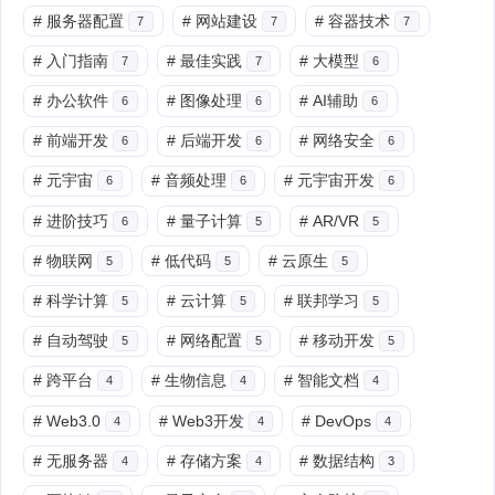
#
服务器配置
#
网站建设
#
容器技术
7
7
7
#
入门指南
#
最佳实践
#
大模型
7
7
6
#
办公软件
#
图像处理
#
AI辅助
6
6
6
#
前端开发
#
后端开发
#
网络安全
6
6
6
#
元宇宙
#
音频处理
#
元宇宙开发
6
6
6
#
进阶技巧
#
量子计算
#
AR/VR
6
5
5
#
物联网
#
低代码
#
云原生
5
5
5
#
科学计算
#
云计算
#
联邦学习
5
5
5
#
自动驾驶
#
网络配置
#
移动开发
5
5
5
#
跨平台
#
生物信息
#
智能文档
4
4
4
#
Web3.0
#
Web3开发
#
DevOps
4
4
4
#
无服务器
#
存储方案
#
数据结构
4
4
3