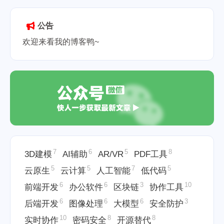
2025-05-25
公告
欢迎来看我的博客鸭~
7
6
5
8
3D建模
AI辅助
AR/VR
PDF工具
5
5
7
5
云原生
云计算
人工智能
低代码
6
6
3
10
前端开发
办公软件
区块链
协作工具
6
6
6
3
后端开发
图像处理
大模型
安全防护
10
8
8
实时协作
密码安全
开源替代