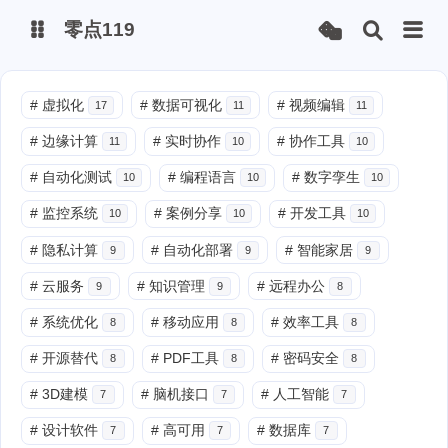
零点119
微博
#
虚拟化
#
数据可视化
#
视频编辑
17
11
11
#
边缘计算
#
实时协作
#
协作工具
11
10
10
抖音
#
自动化测试
#
编程语言
#
数字孪生
10
10
10
#
监控系统
#
案例分享
#
开发工具
10
10
10
#
隐私计算
#
自动化部署
#
智能家居
9
9
9
#
云服务
#
知识管理
#
远程办公
9
9
8
#
系统优化
#
移动应用
#
效率工具
8
8
8
#
开源替代
#
PDF工具
#
密码安全
8
8
8
#
3D建模
#
脑机接口
#
人工智能
7
7
7
#
设计软件
#
高可用
#
数据库
7
7
7