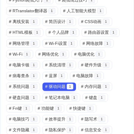
#
RTranslator翻译器
#
人工智能大模型
1
1
#
离线安装
#
简历设计
#
CSS动画
1
1
1
#
HTML模板
#
个人品牌
#
路由器设置
1
1
1
#
网络管理
#
Wi-Fi设置
#
网络故障
1
1
1
#
Wi-Fi
#
网络优化
#
电脑优化
1
1
1
#
电脑卡顿
#
系统清理
#
硬件升级
1
1
1
#
病毒查杀
#
蓝屏
#
电脑故障
1
1
1
#
系统问题
#
驱动问题
#
内存问题
1
1
1
#
硬盘问题
#
笔记本电脑
#
键盘
1
1
1
#
Fn键
#
功能键
#
快捷键
1
1
1
#
电脑技巧
#
效率提升
#
隐写术
1
1
1
#
文件隐藏
#
隐私保护
#
信息安全
1
1
1