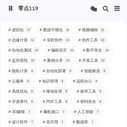
零点119
微博
#
虚拟化
#
数据可视化
#
视频编辑
17
11
11
#
边缘计算
#
实时协作
#
协作工具
11
10
10
抖音
#
自动化测试
#
编程语言
#
数字孪生
10
10
10
#
监控系统
#
案例分享
#
开发工具
10
10
10
#
隐私计算
#
自动化部署
#
智能家居
9
9
9
#
云服务
#
知识管理
#
远程办公
9
9
8
#
系统优化
#
移动应用
#
效率工具
8
8
8
#
开源替代
#
PDF工具
#
密码安全
8
8
8
#
3D建模
#
脑机接口
#
人工智能
7
7
7
#
设计软件
#
高可用
#
数据库
7
7
7