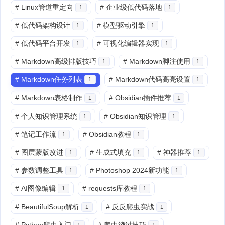
#
Linux管道重定向
#
企业级低代码落地
1
1
#
低代码架构设计
#
模型驱动引擎
1
1
#
低代码平台开发
#
可视化编辑器实现
1
1
#
Markdown高级排版技巧
#
Markdown脚注使用
1
1
#
Markdown任务列表
#
Markdown代码高亮设置
1
1
#
Markdown表格制作
#
Obsidian插件推荐
1
1
#
个人知识管理系统
#
Obsidian知识管理
1
1
#
笔记工作流
#
Obsidian教程
1
1
#
图层蒙版改进
#
生成式填充
#
神器推荐
1
1
1
#
参数调整工具
#
Photoshop 2024新功能
1
1
#
AI图像编辑
#
requests库教程
1
1
#
BeautifulSoup解析
#
反反爬虫实战
1
1
#
Python爬虫入门
#
爬虫绕过技巧
1
1