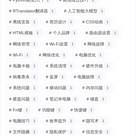
#
RTranslator翻译器
#
人工智能大模型
1
1
#
离线安装
#
简历设计
#
CSS动画
1
1
1
#
HTML模板
#
个人品牌
#
路由器设置
1
1
1
#
网络管理
#
Wi-Fi设置
#
网络故障
1
1
1
#
Wi-Fi
#
网络优化
#
电脑优化
1
1
1
#
电脑卡顿
#
系统清理
#
硬件升级
1
1
1
#
病毒查杀
#
蓝屏
#
电脑故障
1
1
1
#
系统问题
#
驱动问题
#
内存问题
1
1
1
#
硬盘问题
#
笔记本电脑
#
键盘
1
1
1
#
Fn键
#
功能键
#
快捷键
1
1
1
#
电脑技巧
#
效率提升
#
隐写术
1
1
1
#
文件隐藏
#
隐私保护
#
信息安全
1
1
1