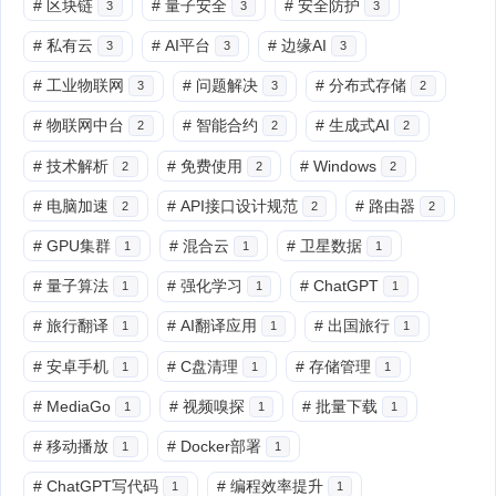
#
区块链
#
量子安全
#
安全防护
3
3
3
#
私有云
#
AI平台
#
边缘AI
3
3
3
#
工业物联网
#
问题解决
#
分布式存储
3
3
2
#
物联网中台
#
智能合约
#
生成式AI
2
2
2
#
技术解析
#
免费使用
#
Windows
2
2
2
#
电脑加速
#
API接口设计规范
#
路由器
2
2
2
#
GPU集群
#
混合云
#
卫星数据
1
1
1
#
量子算法
#
强化学习
#
ChatGPT
1
1
1
#
旅行翻译
#
AI翻译应用
#
出国旅行
1
1
1
#
安卓手机
#
C盘清理
#
存储管理
1
1
1
#
MediaGo
#
视频嗅探
#
批量下载
1
1
1
#
移动播放
#
Docker部署
1
1
#
ChatGPT写代码
#
编程效率提升
1
1