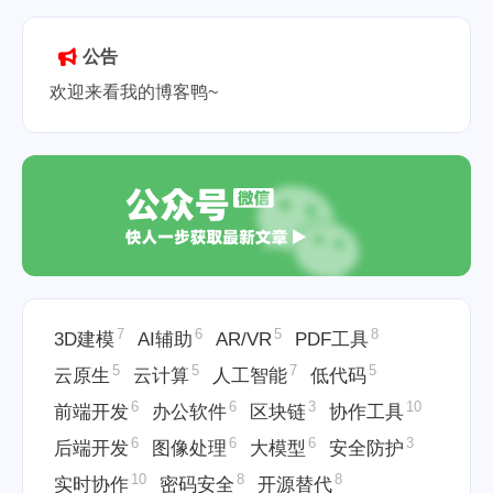
Markdown任务列表
Markdown代码
高亮设置
Markdown表格制作
公告
2026-05-19
欢迎来看我的博客鸭~
7
6
5
8
3D建模
AI辅助
AR/VR
PDF工具
5
5
7
5
云原生
云计算
人工智能
低代码
6
6
3
10
前端开发
办公软件
区块链
协作工具
6
6
6
3
后端开发
图像处理
大模型
安全防护
10
8
8
实时协作
密码安全
开源替代