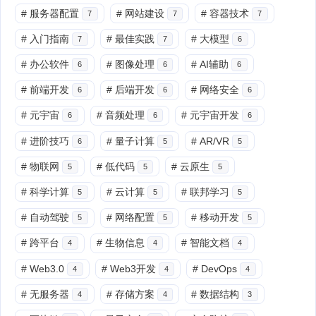
#
服务器配置
#
网站建设
#
容器技术
7
7
7
#
入门指南
#
最佳实践
#
大模型
7
7
6
#
办公软件
#
图像处理
#
AI辅助
6
6
6
#
前端开发
#
后端开发
#
网络安全
6
6
6
#
元宇宙
#
音频处理
#
元宇宙开发
6
6
6
#
进阶技巧
#
量子计算
#
AR/VR
6
5
5
#
物联网
#
低代码
#
云原生
5
5
5
#
科学计算
#
云计算
#
联邦学习
5
5
5
#
自动驾驶
#
网络配置
#
移动开发
5
5
5
#
跨平台
#
生物信息
#
智能文档
4
4
4
#
Web3.0
#
Web3开发
#
DevOps
4
4
4
#
无服务器
#
存储方案
#
数据结构
4
4
3