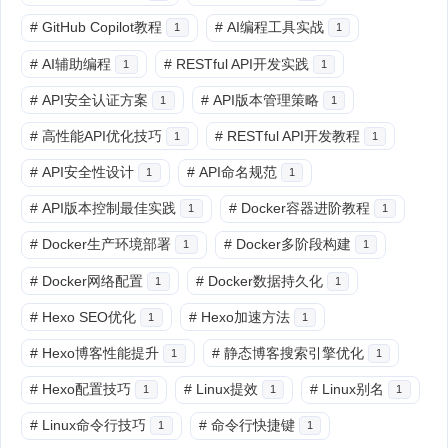
#
GitHub Copilot教程
#
AI编程工具实战
1
1
#
AI辅助编程
#
RESTful API开发实践
1
1
#
API安全认证方案
#
API版本管理策略
1
1
#
高性能API优化技巧
#
RESTful API开发教程
1
1
#
API安全性设计
#
API命名规范
1
1
#
API版本控制最佳实践
#
Docker容器进阶教程
1
1
#
Docker生产环境部署
#
Docker多阶段构建
1
1
#
Docker网络配置
#
Docker数据持久化
1
1
#
Hexo SEO优化
#
Hexo加速方法
1
1
#
Hexo博客性能提升
#
静态博客搜索引擎优化
1
1
#
Hexo配置技巧
#
Linux提效
#
Linux别名
1
1
1
#
Linux命令行技巧
#
命令行快捷键
1
1