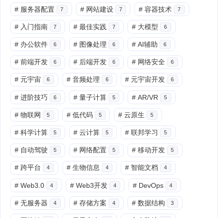
#
服务器配置
#
网站建设
#
容器技术
7
7
7
#
入门指南
#
最佳实践
#
大模型
7
7
6
#
办公软件
#
图像处理
#
AI辅助
6
6
6
#
前端开发
#
后端开发
#
网络安全
6
6
6
#
元宇宙
#
音频处理
#
元宇宙开发
6
6
6
#
进阶技巧
#
量子计算
#
AR/VR
6
5
5
#
物联网
#
低代码
#
云原生
5
5
5
#
科学计算
#
云计算
#
联邦学习
5
5
5
#
自动驾驶
#
网络配置
#
移动开发
5
5
5
#
跨平台
#
生物信息
#
智能文档
4
4
4
#
Web3.0
#
Web3开发
#
DevOps
4
4
4
#
无服务器
#
存储方案
#
数据结构
4
4
3