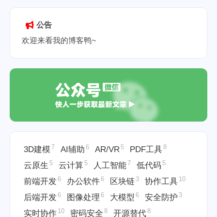
Markdown任务列表
Markdown代码
高亮设置
Markdown表格制作
公告
2026-05-19
欢迎来看我的博客鸭~
7
6
5
8
3D建模
AI辅助
AR/VR
PDF工具
5
5
7
5
云原生
云计算
人工智能
低代码
6
6
3
10
前端开发
办公软件
区块链
协作工具
6
6
6
3
后端开发
图像处理
大模型
安全防护
10
8
8
实时协作
密码安全
开源替代