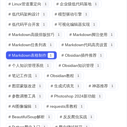
#
Linux管道重定向
#
企业级低代码落地
1
1
#
低代码架构设计
#
模型驱动引擎
1
1
#
低代码平台开发
#
可视化编辑器实现
1
1
#
Markdown高级排版技巧
#
Markdown脚注使用
1
1
#
Markdown任务列表
#
Markdown代码高亮设置
1
1
#
Markdown表格制作
#
Obsidian插件推荐
1
1
#
个人知识管理系统
#
Obsidian知识管理
1
1
#
笔记工作流
#
Obsidian教程
1
1
#
图层蒙版改进
#
生成式填充
#
神器推荐
1
1
1
#
参数调整工具
#
Photoshop 2024新功能
1
1
#
AI图像编辑
#
requests库教程
1
1
#
BeautifulSoup解析
#
反反爬虫实战
1
1
#
Python爬虫入门
#
爬虫绕过技巧
1
1