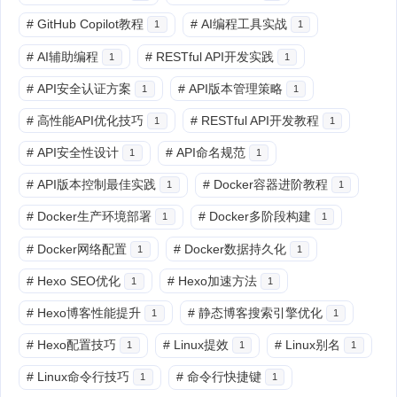
#
GitHub Copilot教程
#
AI编程工具实战
1
1
#
AI辅助编程
#
RESTful API开发实践
1
1
#
API安全认证方案
#
API版本管理策略
1
1
#
高性能API优化技巧
#
RESTful API开发教程
1
1
#
API安全性设计
#
API命名规范
1
1
#
API版本控制最佳实践
#
Docker容器进阶教程
1
1
#
Docker生产环境部署
#
Docker多阶段构建
1
1
#
Docker网络配置
#
Docker数据持久化
1
1
#
Hexo SEO优化
#
Hexo加速方法
1
1
#
Hexo博客性能提升
#
静态博客搜索引擎优化
1
1
#
Hexo配置技巧
#
Linux提效
#
Linux别名
1
1
1
#
Linux命令行技巧
#
命令行快捷键
1
1