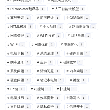
#
RTranslator翻译器
#
人工智能大模型
1
1
#
离线安装
#
简历设计
#
CSS动画
1
1
1
#
HTML模板
#
个人品牌
#
路由器设置
1
1
1
#
网络管理
#
Wi-Fi设置
#
网络故障
1
1
1
#
Wi-Fi
#
网络优化
#
电脑优化
1
1
1
#
电脑卡顿
#
系统清理
#
硬件升级
1
1
1
#
病毒查杀
#
蓝屏
#
电脑故障
1
1
1
#
系统问题
#
驱动问题
#
内存问题
1
1
1
#
硬盘问题
#
笔记本电脑
#
键盘
1
1
1
#
Fn键
#
功能键
#
快捷键
1
1
1
#
电脑技巧
#
效率提升
#
隐写术
1
1
1
#
文件隐藏
#
隐私保护
#
信息安全
1
1
1