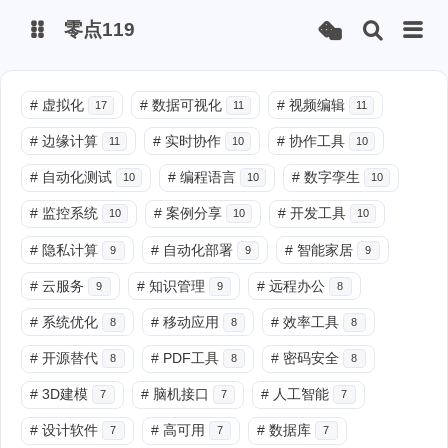
零点119
微博
#
虚拟化
#
数据可视化
#
视频编辑
17
11
11
#
边缘计算
#
实时协作
#
协作工具
11
10
10
抖音
#
自动化测试
#
编程语言
#
数字孪生
10
10
10
#
监控系统
#
案例分享
#
开发工具
10
10
10
#
隐私计算
#
自动化部署
#
智能家居
9
9
9
#
云服务
#
知识管理
#
远程办公
9
9
8
#
系统优化
#
移动应用
#
效率工具
8
8
8
#
开源替代
#
PDF工具
#
密码安全
8
8
8
#
3D建模
#
脑机接口
#
人工智能
7
7
7
#
设计软件
#
高可用
#
数据库
7
7
7