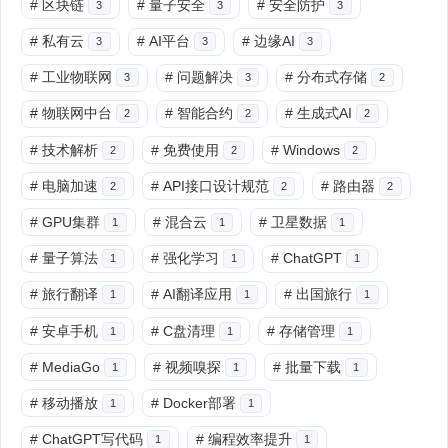
#
区块链
#
量子安全
#
安全防护
3
3
3
#
私有云
#
AI平台
#
边缘AI
3
3
3
#
工业物联网
#
问题解决
#
分布式存储
3
3
2
#
物联网中台
#
智能合约
#
生成式AI
2
2
2
#
技术解析
#
免费使用
#
Windows
2
2
2
#
电脑加速
#
API接口设计规范
#
路由器
2
2
2
#
GPU集群
#
混合云
#
卫星数据
1
1
1
#
量子算法
#
强化学习
#
ChatGPT
1
1
1
#
旅行翻译
#
AI翻译应用
#
出国旅行
1
1
1
#
安卓手机
#
C盘清理
#
存储管理
1
1
1
#
MediaGo
#
视频嗅探
#
批量下载
1
1
1
#
移动播放
#
Docker部署
1
1
#
ChatGPT写代码
#
编程效率提升
1
1