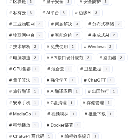
#
区块链
#
量子安全
#
安全防护
3
3
3
#
私有云
#
AI平台
#
边缘AI
3
3
3
#
工业物联网
#
问题解决
#
分布式存储
3
3
2
#
物联网中台
#
智能合约
#
生成式AI
2
2
2
#
技术解析
#
免费使用
#
Windows
2
2
2
#
电脑加速
#
API接口设计规范
#
路由器
2
2
2
#
GPU集群
#
混合云
#
卫星数据
1
1
1
#
量子算法
#
强化学习
#
ChatGPT
1
1
1
#
旅行翻译
#
AI翻译应用
#
出国旅行
1
1
1
#
安卓手机
#
C盘清理
#
存储管理
1
1
1
#
MediaGo
#
视频嗅探
#
批量下载
1
1
1
#
移动播放
#
Docker部署
1
1
#
ChatGPT写代码
#
编程效率提升
1
1