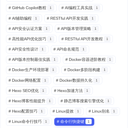
#
GitHub Copilot教程
#
AI编程工具实战
1
1
#
AI辅助编程
#
RESTful API开发实践
1
1
#
API安全认证方案
#
API版本管理策略
1
1
#
高性能API优化技巧
#
RESTful API开发教程
1
1
#
API安全性设计
#
API命名规范
1
1
#
API版本控制最佳实践
#
Docker容器进阶教程
1
1
#
Docker生产环境部署
#
Docker多阶段构建
1
1
#
Docker网络配置
#
Docker数据持久化
1
1
#
Hexo SEO优化
#
Hexo加速方法
1
1
#
Hexo博客性能提升
#
静态博客搜索引擎优化
1
1
#
Hexo配置技巧
#
Linux提效
#
Linux别名
1
1
1
#
Linux命令行技巧
#
命令行快捷键
1
1