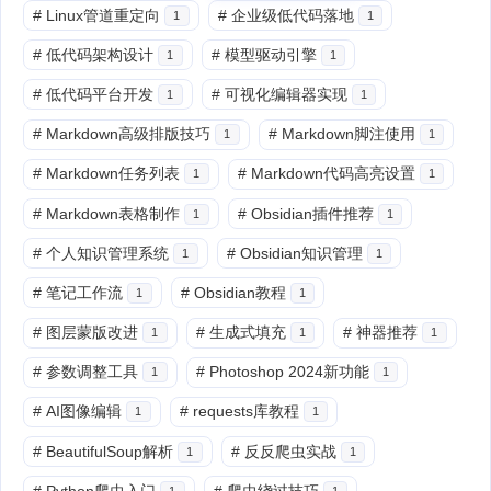
#
Linux管道重定向
#
企业级低代码落地
1
1
#
低代码架构设计
#
模型驱动引擎
1
1
#
低代码平台开发
#
可视化编辑器实现
1
1
#
Markdown高级排版技巧
#
Markdown脚注使用
1
1
#
Markdown任务列表
#
Markdown代码高亮设置
1
1
#
Markdown表格制作
#
Obsidian插件推荐
1
1
#
个人知识管理系统
#
Obsidian知识管理
1
1
#
笔记工作流
#
Obsidian教程
1
1
#
图层蒙版改进
#
生成式填充
#
神器推荐
1
1
1
#
参数调整工具
#
Photoshop 2024新功能
1
1
#
AI图像编辑
#
requests库教程
1
1
#
BeautifulSoup解析
#
反反爬虫实战
1
1
#
Python爬虫入门
#
爬虫绕过技巧
1
1