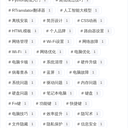
#
RTranslator翻译器
#
人工智能大模型
1
1
#
离线安装
#
简历设计
#
CSS动画
1
1
1
#
HTML模板
#
个人品牌
#
路由器设置
1
1
1
#
网络管理
#
Wi-Fi设置
#
网络故障
1
1
1
#
Wi-Fi
#
网络优化
#
电脑优化
1
1
1
#
电脑卡顿
#
系统清理
#
硬件升级
1
1
1
#
病毒查杀
#
蓝屏
#
电脑故障
1
1
1
#
系统问题
#
驱动问题
#
内存问题
1
1
1
#
硬盘问题
#
笔记本电脑
#
键盘
1
1
1
#
Fn键
#
功能键
#
快捷键
1
1
1
#
电脑技巧
#
效率提升
#
隐写术
1
1
1
#
文件隐藏
#
隐私保护
#
信息安全
1
1
1