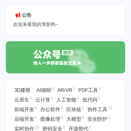
行快捷键
Linux管道重定向
2026-05-19
公告
欢迎来看我的博客鸭~
7
6
5
8
3D建模
AI辅助
AR/VR
PDF工具
5
5
7
5
云原生
云计算
人工智能
低代码
6
6
3
10
前端开发
办公软件
区块链
协作工具
6
6
6
3
后端开发
图像处理
大模型
安全防护
10
8
8
实时协作
密码安全
开源替代