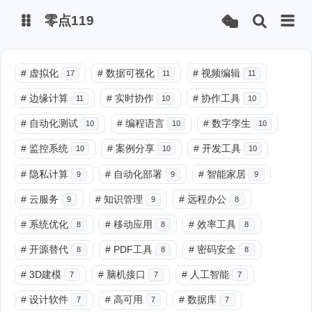
零点119
微博
#
虚拟化
#
数据可视化
#
视频编辑
17
11
11
#
边缘计算
#
实时协作
#
协作工具
11
10
10
抖音
#
自动化测试
#
编程语言
#
数字孪生
10
10
10
#
监控系统
#
案例分享
#
开发工具
10
10
10
#
隐私计算
#
自动化部署
#
智能家居
9
9
9
#
云服务
#
知识管理
#
远程办公
9
9
8
#
系统优化
#
移动应用
#
效率工具
8
8
8
#
开源替代
#
PDF工具
#
密码安全
8
8
8
#
3D建模
#
脑机接口
#
人工智能
7
7
7
#
设计软件
#
高可用
#
数据库
7
7
7