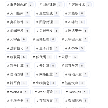
#
服务器配置
#
网站建设
#
容器技术
7
7
7
#
入门指南
#
最佳实践
#
大模型
7
7
6
#
办公软件
#
图像处理
#
AI辅助
6
6
6
#
前端开发
#
后端开发
#
网络安全
6
6
6
#
元宇宙
#
音频处理
#
元宇宙开发
6
6
6
#
进阶技巧
#
量子计算
#
AR/VR
6
5
5
#
物联网
#
低代码
#
云原生
5
5
5
#
科学计算
#
云计算
#
联邦学习
5
5
5
#
自动驾驶
#
网络配置
#
移动开发
5
5
5
#
跨平台
#
生物信息
#
智能文档
4
4
4
#
Web3.0
#
Web3开发
#
DevOps
4
4
4
#
无服务器
#
存储方案
#
数据结构
4
4
3