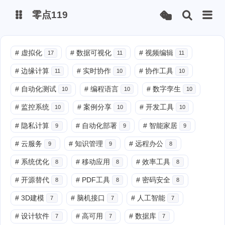
零点119
微博
#
虚拟化
#
数据可视化
#
视频编辑
17
11
11
#
边缘计算
#
实时协作
#
协作工具
11
10
10
抖音
#
自动化测试
#
编程语言
#
数字孪生
10
10
10
#
监控系统
#
案例分享
#
开发工具
10
10
10
#
隐私计算
#
自动化部署
#
智能家居
9
9
9
#
云服务
#
知识管理
#
远程办公
9
9
8
#
系统优化
#
移动应用
#
效率工具
8
8
8
#
开源替代
#
PDF工具
#
密码安全
8
8
8
#
3D建模
#
脑机接口
#
人工智能
7
7
7
#
设计软件
#
高可用
#
数据库
7
7
7