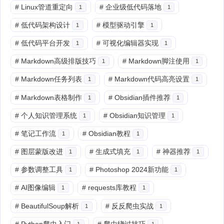
#
Linux管道重定向
#
企业级低代码落地
1
1
#
低代码架构设计
#
模型驱动引擎
1
1
#
低代码平台开发
#
可视化编辑器实现
1
1
#
Markdown高级排版技巧
#
Markdown脚注使用
1
1
#
Markdown任务列表
#
Markdown代码高亮设置
1
1
#
Markdown表格制作
#
Obsidian插件推荐
1
1
#
个人知识管理系统
#
Obsidian知识管理
1
1
#
笔记工作流
#
Obsidian教程
1
1
#
图层蒙版改进
#
生成式填充
#
神器推荐
1
1
1
#
参数调整工具
#
Photoshop 2024新功能
1
1
#
AI图像编辑
#
requests库教程
1
1
#
BeautifulSoup解析
#
反反爬虫实战
1
1
#
Python爬虫入门
#
爬虫绕过技巧
1
1