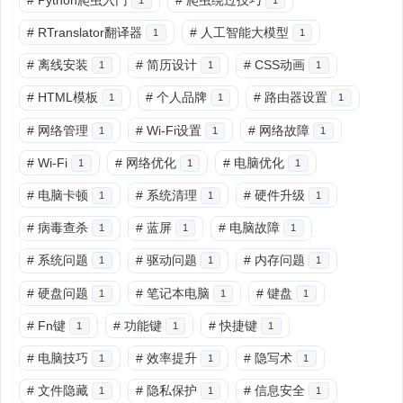
#
RTranslator翻译器
#
人工智能大模型
1
1
#
离线安装
#
简历设计
#
CSS动画
1
1
1
#
HTML模板
#
个人品牌
#
路由器设置
1
1
1
#
网络管理
#
Wi-Fi设置
#
网络故障
1
1
1
#
Wi-Fi
#
网络优化
#
电脑优化
1
1
1
#
电脑卡顿
#
系统清理
#
硬件升级
1
1
1
#
病毒查杀
#
蓝屏
#
电脑故障
1
1
1
#
系统问题
#
驱动问题
#
内存问题
1
1
1
#
硬盘问题
#
笔记本电脑
#
键盘
1
1
1
#
Fn键
#
功能键
#
快捷键
1
1
1
#
电脑技巧
#
效率提升
#
隐写术
1
1
1
#
文件隐藏
#
隐私保护
#
信息安全
1
1
1