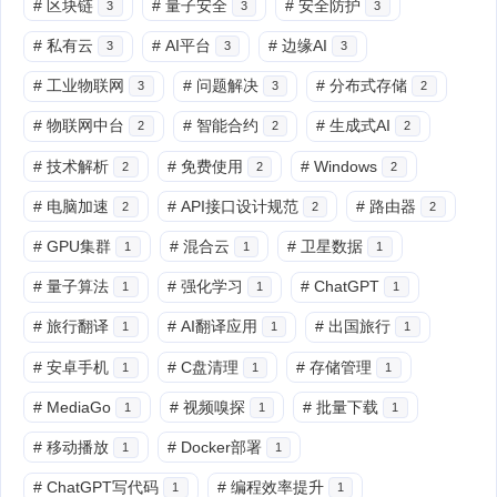
#
区块链
#
量子安全
#
安全防护
3
3
3
#
私有云
#
AI平台
#
边缘AI
3
3
3
#
工业物联网
#
问题解决
#
分布式存储
3
3
2
#
物联网中台
#
智能合约
#
生成式AI
2
2
2
#
技术解析
#
免费使用
#
Windows
2
2
2
#
电脑加速
#
API接口设计规范
#
路由器
2
2
2
#
GPU集群
#
混合云
#
卫星数据
1
1
1
#
量子算法
#
强化学习
#
ChatGPT
1
1
1
#
旅行翻译
#
AI翻译应用
#
出国旅行
1
1
1
#
安卓手机
#
C盘清理
#
存储管理
1
1
1
#
MediaGo
#
视频嗅探
#
批量下载
1
1
1
#
移动播放
#
Docker部署
1
1
#
ChatGPT写代码
#
编程效率提升
1
1