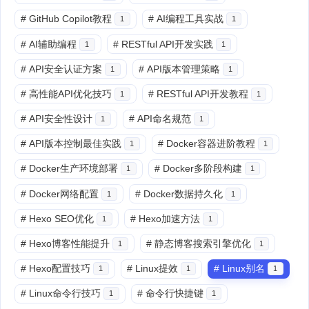
#
GitHub Copilot教程
#
AI编程工具实战
1
1
#
AI辅助编程
#
RESTful API开发实践
1
1
#
API安全认证方案
#
API版本管理策略
1
1
#
高性能API优化技巧
#
RESTful API开发教程
1
1
#
API安全性设计
#
API命名规范
1
1
#
API版本控制最佳实践
#
Docker容器进阶教程
1
1
#
Docker生产环境部署
#
Docker多阶段构建
1
1
#
Docker网络配置
#
Docker数据持久化
1
1
#
Hexo SEO优化
#
Hexo加速方法
1
1
#
Hexo博客性能提升
#
静态博客搜索引擎优化
1
1
#
Hexo配置技巧
#
Linux提效
#
Linux别名
1
1
1
#
Linux命令行技巧
#
命令行快捷键
1
1