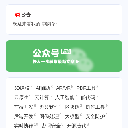
行快捷键
Linux管道重定向
2026-05-19
公告
欢迎来看我的博客鸭~
7
6
5
8
3D建模
AI辅助
AR/VR
PDF工具
5
5
7
5
云原生
云计算
人工智能
低代码
6
6
3
10
前端开发
办公软件
区块链
协作工具
6
6
6
3
后端开发
图像处理
大模型
安全防护
10
8
8
实时协作
密码安全
开源替代