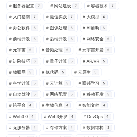
#
服务器配置
#
网站建设
#
容器技术
7
7
7
#
入门指南
#
最佳实践
#
大模型
7
7
6
#
办公软件
#
图像处理
#
AI辅助
6
6
6
#
前端开发
#
后端开发
#
网络安全
6
6
6
#
元宇宙
#
音频处理
#
元宇宙开发
6
6
6
#
进阶技巧
#
量子计算
#
AR/VR
6
5
5
#
物联网
#
低代码
#
云原生
5
5
5
#
科学计算
#
云计算
#
联邦学习
5
5
5
#
自动驾驶
#
网络配置
#
移动开发
5
5
5
#
跨平台
#
生物信息
#
智能文档
4
4
4
#
Web3.0
#
Web3开发
#
DevOps
4
4
4
#
无服务器
#
存储方案
#
数据结构
4
4
3