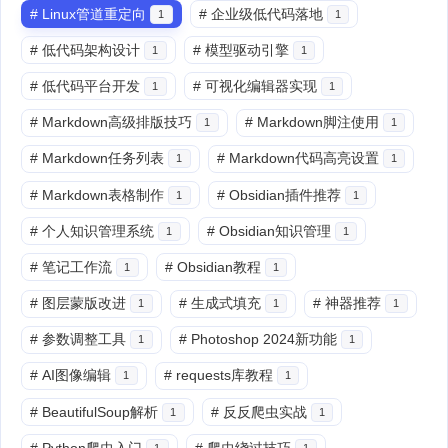
#
Linux管道重定向
#
企业级低代码落地
1
1
#
低代码架构设计
#
模型驱动引擎
1
1
#
低代码平台开发
#
可视化编辑器实现
1
1
#
Markdown高级排版技巧
#
Markdown脚注使用
1
1
#
Markdown任务列表
#
Markdown代码高亮设置
1
1
#
Markdown表格制作
#
Obsidian插件推荐
1
1
#
个人知识管理系统
#
Obsidian知识管理
1
1
#
笔记工作流
#
Obsidian教程
1
1
#
图层蒙版改进
#
生成式填充
#
神器推荐
1
1
1
#
参数调整工具
#
Photoshop 2024新功能
1
1
#
AI图像编辑
#
requests库教程
1
1
#
BeautifulSoup解析
#
反反爬虫实战
1
1
#
Python爬虫入门
#
爬虫绕过技巧
1
1