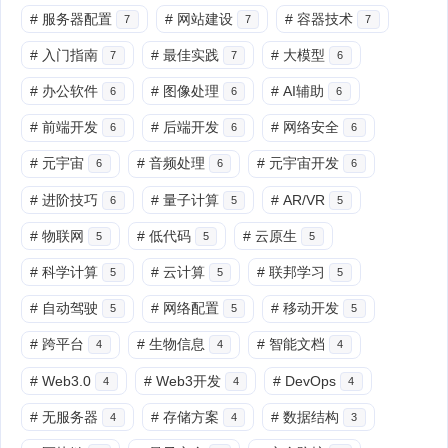
#
服务器配置
#
网站建设
#
容器技术
7
7
7
#
入门指南
#
最佳实践
#
大模型
7
7
6
#
办公软件
#
图像处理
#
AI辅助
6
6
6
#
前端开发
#
后端开发
#
网络安全
6
6
6
#
元宇宙
#
音频处理
#
元宇宙开发
6
6
6
#
进阶技巧
#
量子计算
#
AR/VR
6
5
5
#
物联网
#
低代码
#
云原生
5
5
5
#
科学计算
#
云计算
#
联邦学习
5
5
5
#
自动驾驶
#
网络配置
#
移动开发
5
5
5
#
跨平台
#
生物信息
#
智能文档
4
4
4
#
Web3.0
#
Web3开发
#
DevOps
4
4
4
#
无服务器
#
存储方案
#
数据结构
4
4
3