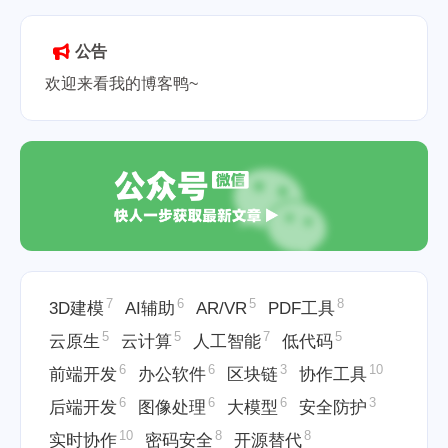
行快捷键
Linux管道重定向
2026-05-19
公告
欢迎来看我的博客鸭~
7
6
5
8
3D建模
AI辅助
AR/VR
PDF工具
5
5
7
5
云原生
云计算
人工智能
低代码
6
6
3
10
前端开发
办公软件
区块链
协作工具
6
6
6
3
后端开发
图像处理
大模型
安全防护
10
8
8
实时协作
密码安全
开源替代