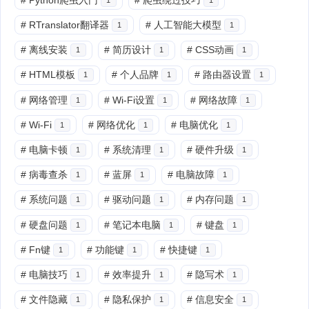
#
RTranslator翻译器
#
人工智能大模型
1
1
#
离线安装
#
简历设计
#
CSS动画
1
1
1
#
HTML模板
#
个人品牌
#
路由器设置
1
1
1
#
网络管理
#
Wi-Fi设置
#
网络故障
1
1
1
#
Wi-Fi
#
网络优化
#
电脑优化
1
1
1
#
电脑卡顿
#
系统清理
#
硬件升级
1
1
1
#
病毒查杀
#
蓝屏
#
电脑故障
1
1
1
#
系统问题
#
驱动问题
#
内存问题
1
1
1
#
硬盘问题
#
笔记本电脑
#
键盘
1
1
1
#
Fn键
#
功能键
#
快捷键
1
1
1
#
电脑技巧
#
效率提升
#
隐写术
1
1
1
#
文件隐藏
#
隐私保护
#
信息安全
1
1
1