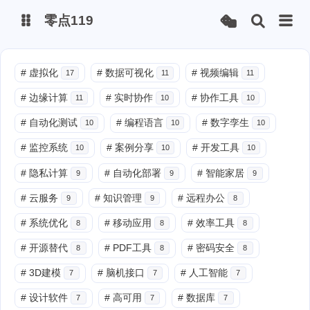
零点119
微博
#
虚拟化
#
数据可视化
#
视频编辑
17
11
11
#
边缘计算
#
实时协作
#
协作工具
11
10
10
抖音
#
自动化测试
#
编程语言
#
数字孪生
10
10
10
#
监控系统
#
案例分享
#
开发工具
10
10
10
#
隐私计算
#
自动化部署
#
智能家居
9
9
9
#
云服务
#
知识管理
#
远程办公
9
9
8
#
系统优化
#
移动应用
#
效率工具
8
8
8
#
开源替代
#
PDF工具
#
密码安全
8
8
8
#
3D建模
#
脑机接口
#
人工智能
7
7
7
#
设计软件
#
高可用
#
数据库
7
7
7