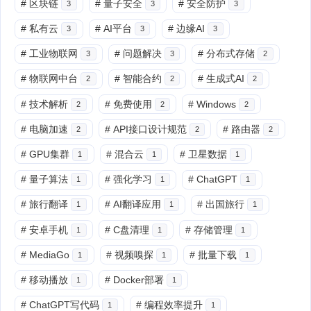
#
区块链
#
量子安全
#
安全防护
3
3
3
#
私有云
#
AI平台
#
边缘AI
3
3
3
#
工业物联网
#
问题解决
#
分布式存储
3
3
2
#
物联网中台
#
智能合约
#
生成式AI
2
2
2
#
技术解析
#
免费使用
#
Windows
2
2
2
#
电脑加速
#
API接口设计规范
#
路由器
2
2
2
#
GPU集群
#
混合云
#
卫星数据
1
1
1
#
量子算法
#
强化学习
#
ChatGPT
1
1
1
#
旅行翻译
#
AI翻译应用
#
出国旅行
1
1
1
#
安卓手机
#
C盘清理
#
存储管理
1
1
1
#
MediaGo
#
视频嗅探
#
批量下载
1
1
1
#
移动播放
#
Docker部署
1
1
#
ChatGPT写代码
#
编程效率提升
1
1