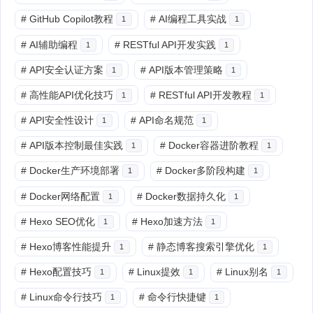
#
GitHub Copilot教程
#
AI编程工具实战
1
1
#
AI辅助编程
#
RESTful API开发实践
1
1
#
API安全认证方案
#
API版本管理策略
1
1
#
高性能API优化技巧
#
RESTful API开发教程
1
1
#
API安全性设计
#
API命名规范
1
1
#
API版本控制最佳实践
#
Docker容器进阶教程
1
1
#
Docker生产环境部署
#
Docker多阶段构建
1
1
#
Docker网络配置
#
Docker数据持久化
1
1
#
Hexo SEO优化
#
Hexo加速方法
1
1
#
Hexo博客性能提升
#
静态博客搜索引擎优化
1
1
#
Hexo配置技巧
#
Linux提效
#
Linux别名
1
1
1
#
Linux命令行技巧
#
命令行快捷键
1
1